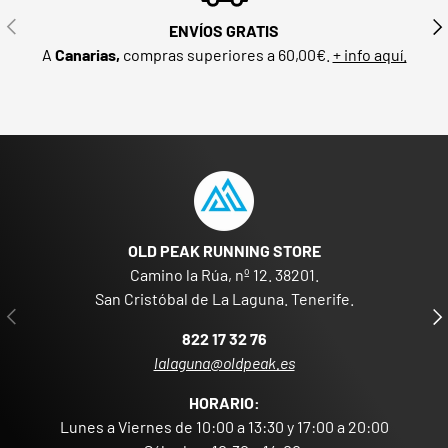
ANTERIOR
SIG
ENVÍOS GRATIS
A
Canarias,
compras superiores a 60,00€.
+ info aquí.
OLD PEAK RUNNING STORE
Camino la Rúa, nº 12. 38201.
San Cristóbal de La Laguna. Tenerife.
ANTERIOR
SIG
822 17 32 76
lalaguna@oldpeak.es
HORARIO:
Lunes a Viernes de 10:00 a 13:30 y 17:00 a 20:00