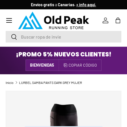
Envíos gratis
a
Canarias.
+ info aquí.
IR AL CONTENIDO
Menú
Iniciar ses
Bols
Buscar
Buscar
¡PROMO 5% NUEVOS CLIENTES!
BIENVENIDA5
COPIAR CÓDIGO
Inicio
LURBEL SAMBA PANTS DARK GREY MUJER
IR DIRECTAMENTE A LA INFORMACIÓN DEL PRODUCTO