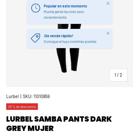
Cerrar
Popular en este momento
Mucha gente ha visto esto
recientemente.
Cerrar
¡Se vende rápido!
Consigue el tuyo mientras puedas
de
1
/
2
Lurbel
|
SKU:
11010859
25 % de descuento
LURBEL SAMBA PANTS DARK
GREY MUJER