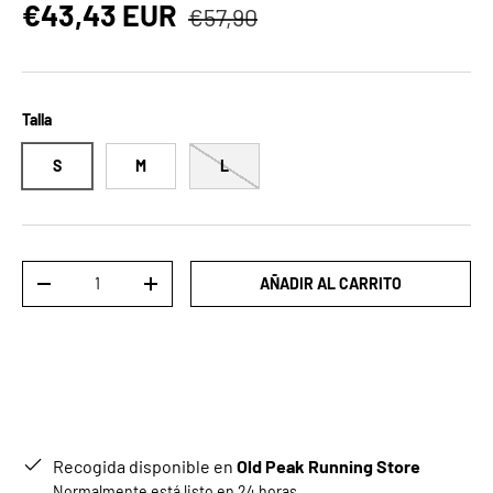
Precio normal
Precio de venta
€43,43 EUR
€57,90
Talla
S
M
L
Cant.
AÑADIR AL CARRITO
DISMINUIR CANTIDAD
AUMENTAR LA CANTIDAD
Recogida disponible en
Old Peak Running Store
Normalmente está listo en 24 horas