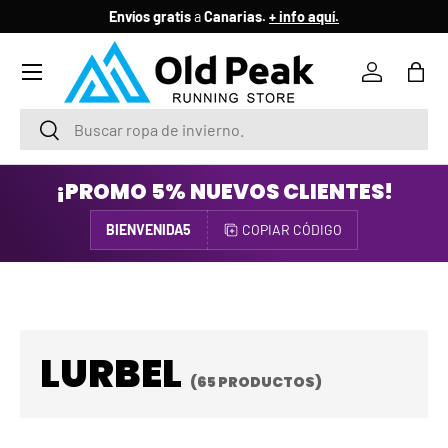
Envíos gratis
a
Canarias.
+ info aquí.
IR AL CONTENIDO
Menú
Iniciar ses
Bols
Buscar
Buscar
¡PROMO 5% NUEVOS CLIENTES!
BIENVENIDA5
COPIAR CÓDIGO
LURBEL
(65 PRODUCTOS)