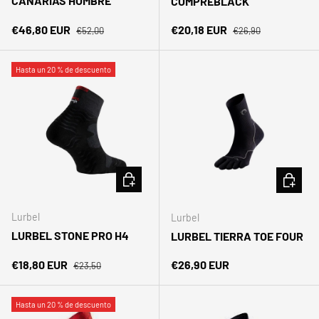
CANARIAS HOMBRE
COMPREBLACK
Precio normal
Precio normal
Precio de venta
Precio de venta
€46,80 EUR
€20,18 EUR
€52,00
€26,90
Hasta un 20 % de descuento
ELEGIR OPCIONES
ELEGIR 
Lurbel
Lurbel
LURBEL STONE PRO H4
LURBEL TIERRA TOE FOUR
Precio normal
Precio de venta
Precio normal
€18,80 EUR
€26,90 EUR
€23,50
Hasta un 20 % de descuento