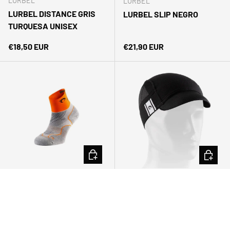
LURBEL
LURBEL
LURBEL DISTANCE GRIS
LURBEL SLIP NEGRO
TURQUESA UNISEX
Precio normal
Precio normal
€18,50 EUR
€21,90 EUR
ELEGIR OPCIONES
ELEGIR 
LURBEL
Lurbel
LURBEL DISTANCE THREE
LURBEL GORRA BLACK
NARANJA
Precio normal
Precio normal
€12,00 EUR
€20,00 EUR
Desde