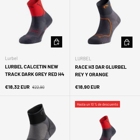
ELEGIR OPCIONES
ELEGIR 
Lurbel
LURBEL
LURBEL CALCETIN NEW
RACE H3 DAR GLURBEL
TRACK DARK GREY RED H4
REY Y ORANGE
Precio normal
Precio de venta
Precio normal
€18,32 EUR
€18,90 EUR
€22,90
Hasta un 10 % de descuento