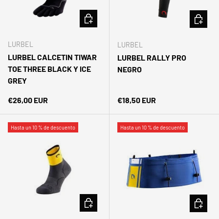
ELEGIR OPCIONES
ELEGIR 
LURBEL
LURBEL
LURBEL CALCETIN TIWAR
LURBEL RALLY PRO
TOE THREE BLACK Y ICE
NEGRO
GREY
Precio normal
Precio normal
€26,00 EUR
€18,50 EUR
Hasta un 10 % de descuento
Hasta un 10 % de descuento
ELEGIR OPCIONES
ELEGIR 