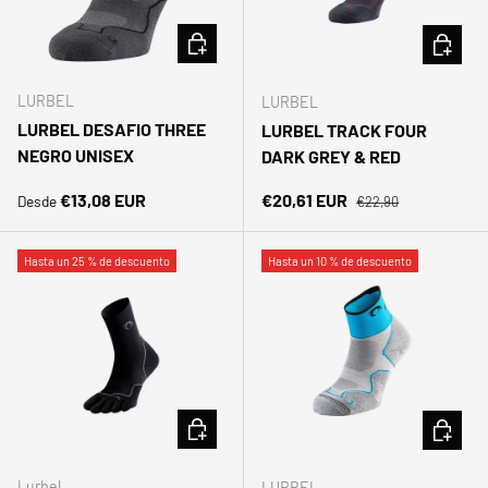
ELEGIR OPCIONES
ELEGIR 
LURBEL
LURBEL
LURBEL DESAFIO THREE
LURBEL TRACK FOUR
NEGRO UNISEX
DARK GREY & RED
Precio normal
Precio normal
Precio de venta
€13,08 EUR
€20,61 EUR
Desde
€22,90
Hasta un 25 % de descuento
Hasta un 10 % de descuento
ELEGIR OPCIONES
ELEGIR 
Lurbel
LURBEL