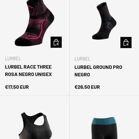
ELEGIR OPCIONES
ELEGIR 
LURBEL
LURBEL
LURBEL RACE THREE
LURBEL GROUND PRO
ROSA NEGRO UNISEX
NEGRO
Precio normal
Precio normal
€17,50 EUR
€26,50 EUR