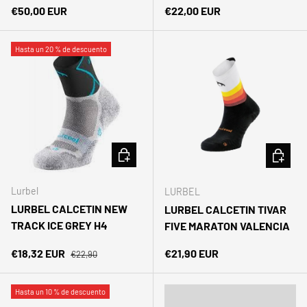
Precio normal
Precio normal
€50,00 EUR
€22,00 EUR
Hasta un 20 % de descuento
ELEGIR OPCIONES
ELEGIR 
Lurbel
LURBEL
LURBEL CALCETIN NEW
LURBEL CALCETIN TIVAR
TRACK ICE GREY H4
FIVE MARATON VALENCIA
Precio normal
Precio de venta
Precio normal
€18,32 EUR
€21,90 EUR
€22,90
Hasta un 10 % de descuento