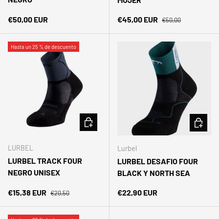
Precio normal
Precio normal
Precio de venta
€50,00 EUR
€45,00 EUR
€50,00
Hasta un 25 % de descuento
ELEGIR OPCIONES
ELEGIR 
LURBEL
Lurbel
LURBEL TRACK FOUR
LURBEL DESAFIO FOUR
NEGRO UNISEX
BLACK Y NORTH SEA
Precio normal
Precio de venta
Precio normal
€15,38 EUR
€22,90 EUR
€20,50