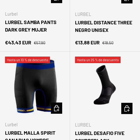
BIENVENIDA5
COPIAR CÓDIGO
Lurbel
LURBEL
LURBEL SAMBA PANTS
LURBEL DISTANCE THREE
DARK GREY MUJER
NEGRO UNISEX
Facebook
YouTube
Instagram
TikTok
LinkedIn
Precio normal
Precio normal
Precio de venta
Precio de venta
€43,43 EUR
€13,88 EUR
€57,90
€18,50
Hasta un 10 % de descuento
Hasta un 25 % de descuento
ELEGIR OPCIONES
ELEGIR 
Lurbel
LURBEL
LURBEL MALLA SPIRIT
LURBEL DESAFIO FIVE