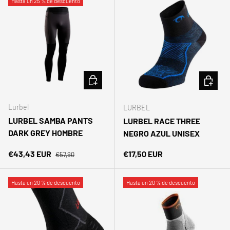
Hasta un 25 % de descuento
ELEGIR OPCIONES
ELEGIR 
Lurbel
LURBEL
LURBEL SAMBA PANTS
LURBEL RACE THREE
DARK GREY HOMBRE
NEGRO AZUL UNISEX
Precio normal
Precio de venta
Precio normal
€43,43 EUR
€17,50 EUR
€57,90
Hasta un 20 % de descuento
Hasta un 20 % de descuento