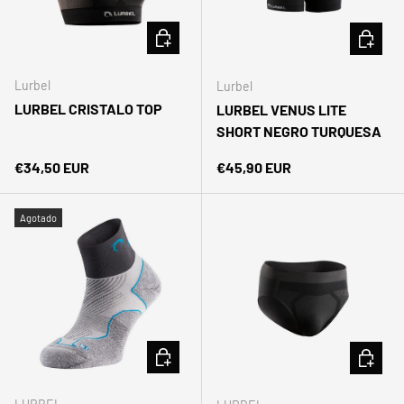
ELEGIR OPCIONES
ELEGIR 
Lurbel
Lurbel
LURBEL CRISTALO TOP
LURBEL VENUS LITE
SHORT NEGRO TURQUESA
Precio normal
Precio normal
€34,50 EUR
€45,90 EUR
Agotado
ELEGIR OPCIONES
ELEGIR 