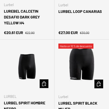
Lurbel
Lurbel
LUREBEL CALCETIN
LURBEL LOOP CANARIAS
DESAFIO DARK GREY
YELLOW H4
Precio normal
Precio normal
Precio de venta
Precio de venta
€20,61 EUR
€27,00 EUR
€22,90
€30,00
Hasta un 10 % de descuento
ELEGIR OPCIONES
ELEGIR 
LURBEL
Lurbel
LURBEL SPIRIT HOMBRE
LURBEL SPIRIT BLACK
NEGRO
MUJER