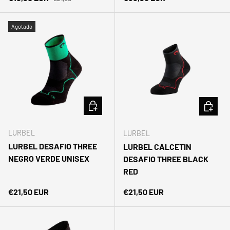
Agotado
ELEGIR OPCIONES
ELEGIR 
LURBEL
LURBEL
LURBEL DESAFIO THREE
LURBEL CALCETIN
NEGRO VERDE UNISEX
DESAFIO THREE BLACK
RED
Precio normal
Precio normal
€21,50 EUR
€21,50 EUR