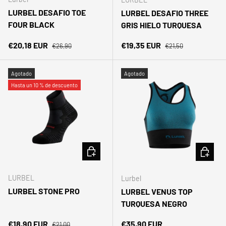
LURBEL DESAFIO TOE
LURBEL DESAFIO THREE
FOUR BLACK
GRIS HIELO TURQUESA
Precio normal
Precio normal
Precio de venta
Precio de venta
€20,18 EUR
€19,35 EUR
€26,90
€21,50
Agotado
Agotado
Hasta un 10 % de descuento
ELEGIR OPCIONES
ELEGIR 
LURBEL
Lurbel
LURBEL STONE PRO
LURBEL VENUS TOP
TURQUESA NEGRO
Precio normal
Precio de venta
Precio normal
€18,90 EUR
€35,90 EUR
€21,00