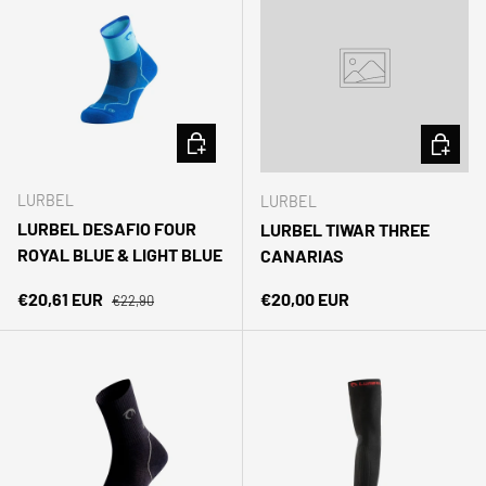
ELEGIR OPCIONES
ELEGIR 
LURBEL
LURBEL
LURBEL DESAFIO FOUR
LURBEL TIWAR THREE
ROYAL BLUE & LIGHT BLUE
CANARIAS
Precio normal
Precio de venta
Precio normal
€20,61 EUR
€20,00 EUR
€22,90