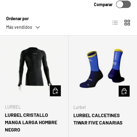
Comparar
Ordenar por
Lista
Cuadrí
Más vendidos
ELEGIR OPCIONES
ELEGIR 
LURBEL
Lurbel
LURBEL CRISTALLO
LURBEL CALCETINES
MANGA LARGA HOMBRE
TIWAR FIVE CANARIAS
NEGRO