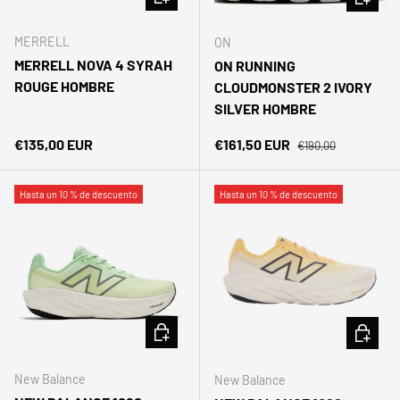
MERRELL
ON
MERRELL NOVA 4 SYRAH
ON RUNNING
ROUGE HOMBRE
CLOUDMONSTER 2 IVORY
SILVER HOMBRE
Precio normal
Precio normal
Precio de venta
€135,00 EUR
€161,50 EUR
€190,00
Hasta un 10 % de descuento
Hasta un 10 % de descuento
ELEGIR OPCIONES
ELEGIR 
New Balance
New Balance