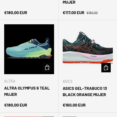
MUJER
Precio normal
Precio normal
Precio de venta
€180,00 EUR
€117,00 EUR
€180,00
ELEGIR OPCIONES
ELEGIR 
ALTRA
ASICS
ALTRA OLYMPUS 6 TEAL
ASICS GEL-TRABUCO 13
MUJER
BLACK ORANGE MUJER
Precio normal
Precio normal
€180,00 EUR
€160,00 EUR