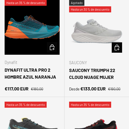
Hasta un 35 % de descuento
Agotado
Hasta un 30 % de descuento
ELEGIR OPCIONES
ELEGIR 
Dynafit
SAUCONY
DYNAFIT ULTRA PRO 2
SAUCONY TRIUMPH 22
HOMBRE AZUL NARANJA
CLOUD NUAGE MUJER
Precio normal
Precio norma
Precio de venta
Precio de venta
€117,00 EUR
€133,00 EUR
Desde
€180,00
€190,00
Hasta un 35 % de descuento
Hasta un 35 % de descuento