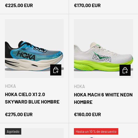
Precio normal
Precio normal
€225,00 EUR
€170,00 EUR
ELEGIR OPCIONES
ELEGIR 
HOKA
HOKA
HOKA CIELO X1 2.0
HOKA MACH 6 WHITE NEON
SKYWARD BLUE HOMBRE
HOMBRE
Precio normal
Precio normal
€275,00 EUR
€160,00 EUR
Agotado
Hasta un 10 % de descuento