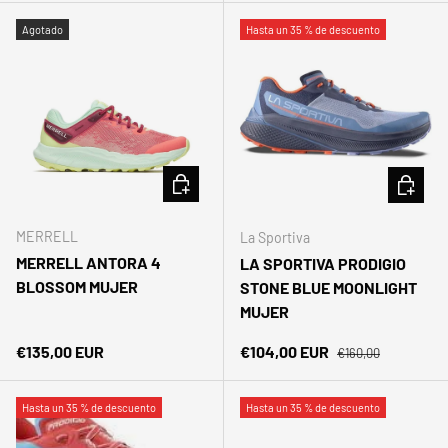
Agotado
Hasta un 35 % de descuento
ELEGIR OPCIONES
ELEGIR 
MERRELL
La Sportiva
MERRELL ANTORA 4
LA SPORTIVA PRODIGIO
BLOSSOM MUJER
STONE BLUE MOONLIGHT
MUJER
Precio normal
Precio normal
Precio de venta
€135,00 EUR
€104,00 EUR
€160,00
Cerrar
BIENVENIDOS/AS
Hasta un 35 % de descuento
Hasta un 35 % de descuento