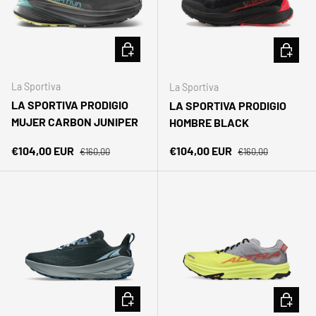
ELEGIR OPCIONES
ELEGIR 
La Sportiva
La Sportiva
LA SPORTIVA PRODIGIO
LA SPORTIVA PRODIGIO
MUJER CARBON JUNIPER
HOMBRE BLACK
Precio normal
Precio normal
Precio de venta
Precio de venta
€104,00 EUR
€104,00 EUR
€160,00
€160,00
ELEGIR OPCIONES
ELEGIR 