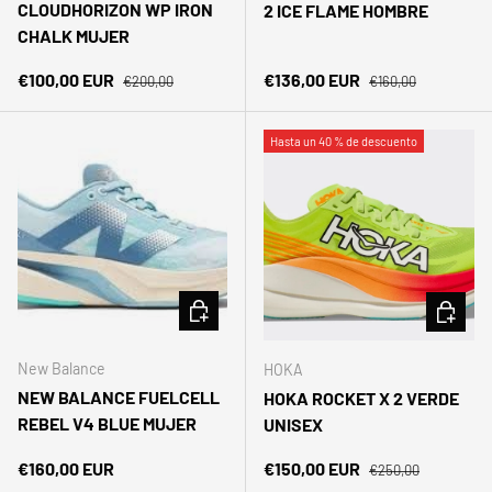
CLOUDHORIZON WP IRON
2 ICE FLAME HOMBRE
CHALK MUJER
Precio normal
Precio normal
Precio de venta
Precio de venta
€100,00 EUR
€136,00 EUR
€200,00
€160,00
Hasta un 40 % de descuento
ELEGIR OPCIONES
ELEGIR 
New Balance
HOKA
NEW BALANCE FUELCELL
HOKA ROCKET X 2 VERDE
REBEL V4 BLUE MUJER
UNISEX
Precio normal
Precio normal
Precio de venta
€160,00 EUR
€150,00 EUR
€250,00