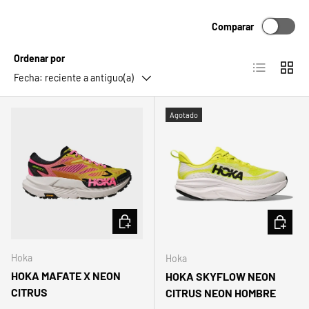
Comparar
Ordenar por
Lista
Cuadrí
Fecha: reciente a antiguo(a)
Agotado
ELEGIR OPCIONES
ELEGIR 
Hoka
Hoka
HOKA MAFATE X NEON
HOKA SKYFLOW NEON
CITRUS
CITRUS NEON HOMBRE