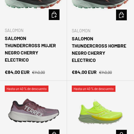
ELEGIR OPCIONES
ELEGIR 
SALOMON
SALOMON
SALOMON
SALOMON
THUNDERCROSS MUJER
THUNDERCROSS HOMBRE
NEGRO CHERRY
NEGRO CHERRY
ELECTRICO
ELECTRICO
Precio normal
Precio normal
Precio de venta
Precio de venta
€84,00 EUR
€84,00 EUR
€140,00
€140,00
Hasta un 40 % de descuento
Hasta un 40 % de descuento
ELEGIR OPCIONES
ELEGIR 