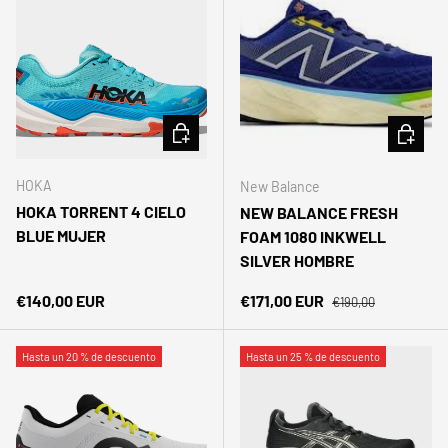
ELEGIR OPCIONES
ELEGIR 
HOKA
New Balance
HOKA TORRENT 4 CIELO
NEW BALANCE FRESH
BLUE MUJER
FOAM 1080 INKWELL
SILVER HOMBRE
Precio normal
Precio normal
Precio de venta
€140,00 EUR
€171,00 EUR
€190,00
Hasta un 20 % de descuento
Hasta un 25 % de descuento