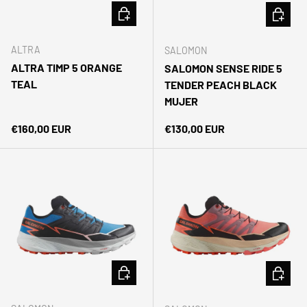
ELEGIR OPCIONES
ELEGIR 
ALTRA
SALOMON
ALTRA TIMP 5 ORANGE
SALOMON SENSE RIDE 5
TEAL
TENDER PEACH BLACK
MUJER
Precio normal
Precio normal
€160,00 EUR
€130,00 EUR
ELEGIR OPCIONES
ELEGIR 