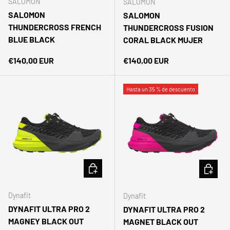
SALOMON
SALOMON
SALOMON
SALOMON
THUNDERCROSS FRENCH
THUNDERCROSS FUSION
BLUE BLACK
CORAL BLACK MUJER
Precio normal
Precio normal
€140,00 EUR
€140,00 EUR
Hasta un 35 % de descuento
ELEGIR OPCIONES
ELEGIR 
Dynafit
Dynafit
DYNAFIT ULTRA PRO 2
DYNAFIT ULTRA PRO 2
MAGNEY BLACK OUT
MAGNET BLACK OUT