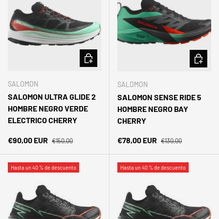
ELEGIR OPCIONES
ELEGIR 
SALOMON
SALOMON
SALOMON ULTRA GLIDE 2
SALOMON SENSE RIDE 5
HOMBRE NEGRO VERDE
HOMBRE NEGRO BAY
ELECTRICO CHERRY
CHERRY
Precio normal
Precio normal
Precio de venta
Precio de venta
€90,00 EUR
€78,00 EUR
€150,00
€130,00
Hasta un 40 % de descuento
Hasta un 40 % de descuento