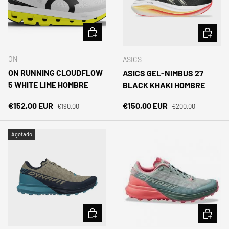
ELEGIR OPCIONES
ELEGIR 
ON
ASICS
ON RUNNING CLOUDFLOW
ASICS GEL-NIMBUS 27
5 WHITE LIME HOMBRE
BLACK KHAKI HOMBRE
Precio normal
Precio normal
Precio de venta
Precio de venta
€152,00 EUR
€150,00 EUR
€190,00
€200,00
Agotado
ELEGIR OPCIONES
ELEGIR 