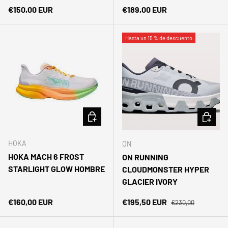
Precio normal
Precio normal
€150,00 EUR
€189,00 EUR
Hasta un 15 % de descuento
ELEGIR OPCIONES
ELEGIR 
HOKA
ON
HOKA MACH 6 FROST
ON RUNNING
STARLIGHT GLOW HOMBRE
CLOUDMONSTER HYPER
GLACIER IVORY
Precio normal
Precio normal
Precio de venta
€160,00 EUR
€195,50 EUR
€230,00