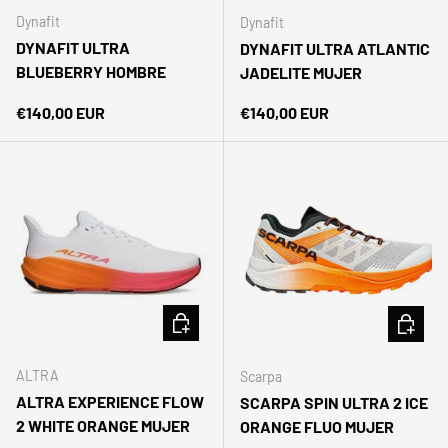
Dynafit
Dynafit
DYNAFIT ULTRA
DYNAFIT ULTRA ATLANTIC
BLUEBERRY HOMBRE
JADELITE MUJER
Precio normal
Precio normal
€140,00 EUR
€140,00 EUR
ELEGIR OPCIONES
ELEGIR 
ALTRA
Scarpa
ALTRA EXPERIENCE FLOW
SCARPA SPIN ULTRA 2 ICE
2 WHITE ORANGE MUJER
ORANGE FLUO MUJER