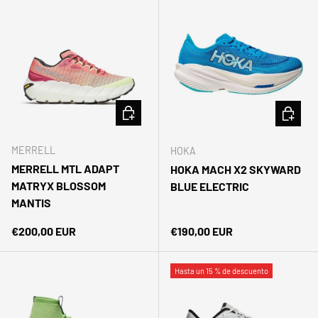
ELEGIR OPCIONES
ELEGIR 
MERRELL
HOKA
MERRELL MTL ADAPT
HOKA MACH X2 SKYWARD
MATRYX BLOSSOM
BLUE ELECTRIC
MANTIS
Precio normal
Precio normal
€200,00 EUR
€190,00 EUR
Hasta un 15 % de descuento