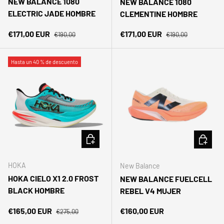
NEW BALANCE 1080
NEW BALANCE 1080
ELECTRIC JADE HOMBRE
CLEMENTINE HOMBRE
Precio normal
Precio normal
Precio de venta
Precio de venta
€171,00 EUR
€171,00 EUR
€190,00
€190,00
Hasta un 40 % de descuento
ELEGIR OPCIONES
ELEGIR 
HOKA
New Balance
HOKA CIELO X1 2.0 FROST
NEW BALANCE FUELCELL
BLACK HOMBRE
REBEL V4 MUJER
Precio normal
Precio de venta
Precio normal
€165,00 EUR
€160,00 EUR
€275,00