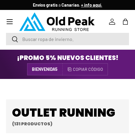
Envíos gratis
a
Canarias.
+ info aquí.
IR AL CONTENIDO
Menú
Iniciar ses
Bols
Buscar
Buscar
¡PROMO 5% NUEVOS CLIENTES!
BIENVENIDA5
COPIAR CÓDIGO
OUTLET RUNNING
(131 PRODUCTOS)