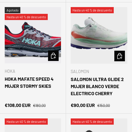
Agotado
Hasta un 40 % de descuento
Hasta un 40 % de descuento
ELEGIR OPCIONES
ELEGIR 
HOKA
SALOMON
HOKA MAFATE SPEED 4
SALOMON ULTRA GLIDE 2
MUJER STORMY SKIES
MUJER BLANCO VERDE
ELECTRICO CHERRY
Precio normal
Precio normal
Precio de venta
Precio de venta
€108,00 EUR
€90,00 EUR
€180,00
€150,00
Hasta un 40 % de descuento
Hasta un 40 % de descuento