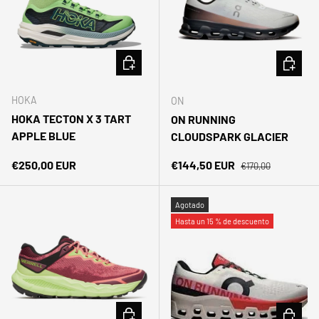
ELEGIR OPCIONES
ELEGIR 
HOKA
ON
HOKA TECTON X 3 TART
ON RUNNING
APPLE BLUE
CLOUDSPARK GLACIER
Precio normal
Precio normal
Precio de venta
€250,00 EUR
€144,50 EUR
€170,00
Agotado
Hasta un 15 % de descuento
ELEGIR OPCIONES
ELEGIR 