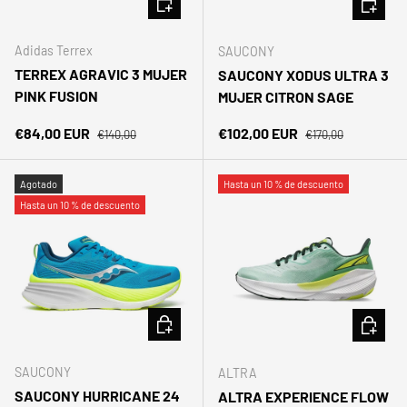
Adidas Terrex
SAUCONY
TERREX AGRAVIC 3 MUJER
SAUCONY XODUS ULTRA 3
PINK FUSION
MUJER CITRON SAGE
Precio normal
Precio normal
Precio de venta
Precio de venta
€84,00 EUR
€102,00 EUR
€140,00
€170,00
Agotado
Hasta un 10 % de descuento
Hasta un 10 % de descuento
ELEGIR OPCIONES
ELEGIR 
SAUCONY
ALTRA
SAUCONY HURRICANE 24
ALTRA EXPERIENCE FLOW