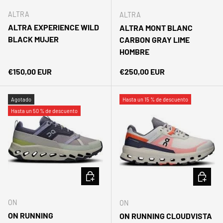
ALTRA
ALTRA
ALTRA EXPERIENCE WILD
ALTRA MONT BLANC
BLACK MUJER
CARBON GRAY LIME
HOMBRE
Precio normal
Precio normal
€150,00 EUR
€250,00 EUR
Agotado
Hasta un 15 % de descuento
Hasta un 50 % de descuento
ELEGIR OPCIONES
ELEGIR 
ON
ON
ON RUNNING
ON RUNNING CLOUDVISTA