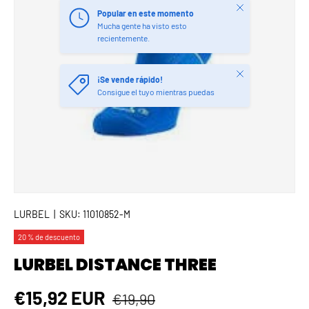
Cerrar
Popular en este momento
Mucha gente ha visto esto
recientemente.
Cerrar
¡Se vende rápido!
Consigue el tuyo mientras puedas
LURBEL
|
SKU:
11010852-M
20 % de descuento
LURBEL DISTANCE THREE
Precio normal
Precio de venta
€15,92 EUR
€19,90