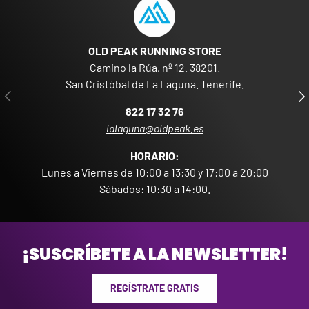
OLD PEAK RUNNING STORE
Camino la Rúa, nº 12. 38201.
San Cristóbal de La Laguna. Tenerife.
ANTERIOR
SIG
822 17 32 76
lalaguna@oldpeak.es
HORARIO:
Lunes a Viernes de 10:00 a 13:30 y 17:00 a 20:00
Sábados: 10:30 a 14:00.
¡SUSCRÍBETE A LA NEWSLETTER!
REGÍSTRATE GRATIS