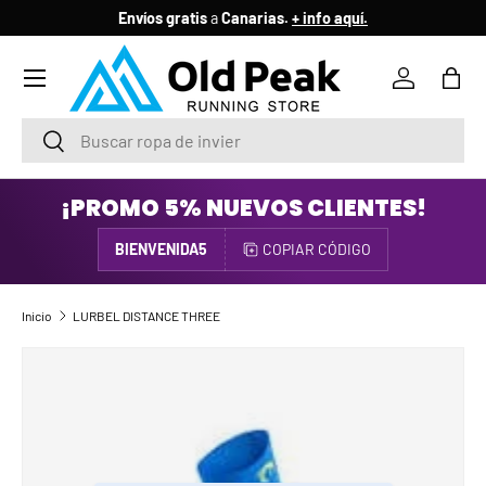
Envíos gratis
a
Canarias.
+ info aquí.
IR AL CONTENIDO
Menú
Iniciar ses
Bols
Buscar
Buscar
¡PROMO 5% NUEVOS CLIENTES!
BIENVENIDA5
COPIAR CÓDIGO
Inicio
LURBEL DISTANCE THREE
IR DIRECTAMENTE A LA INFORMACIÓN DEL PRODUCTO