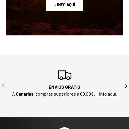
+ INFO AQUÍ
ANTERIOR
SIG
ENVÍOS GRATIS
A
Canarias,
compras superiores a 60,00€.
+ info aquí.