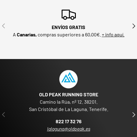
ANTERIOR
SIG
ENVÍOS GRATIS
A
Canarias,
compras superiores a 60,00€.
+ info aquí.
OLD PEAK RUNNING STORE
Camino la Rúa, nº 12. 38201.
San Cristóbal de La Laguna. Tenerife.
ANTERIOR
SIG
822 17 32 76
lalaguna@oldpeak.es