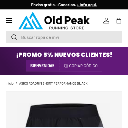
Envíos gratis
a
Canarias.
+ info aquí.
IR AL CONTENIDO
Menú
Iniciar ses
Bols
Buscar
Buscar
¡PROMO 5% NUEVOS CLIENTES!
BIENVENIDA5
COPIAR CÓDIGO
Inicio
ASICS ROAD 5IN SHORT PERFORMANCE BLACK
IR DIRECTAMENTE A LA INFORMACIÓN DEL PRODUCTO