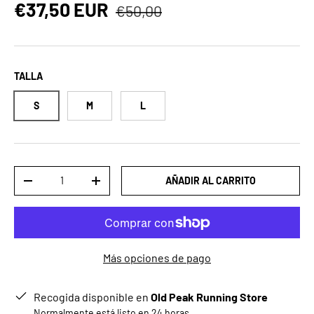
Precio normal
Precio de venta
€37,50 EUR
€50,00
TALLA
S
M
L
Cant.
AÑADIR AL CARRITO
DISMINUIR CANTIDAD
AUMENTAR LA CANTIDAD
Más opciones de pago
Recogida disponible en
Old Peak Running Store
Normalmente está listo en 24 horas