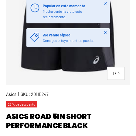
Cerrar
Popular en este momento
Mucha gente ha visto esto
recientemente.
Cerrar
¡Se vende rápido!
Consigue el tuyo mientras puedas
de
1
/
3
Asics
|
SKU:
2011D247
25 % de descuento
ASICS ROAD 5IN SHORT
PERFORMANCE BLACK