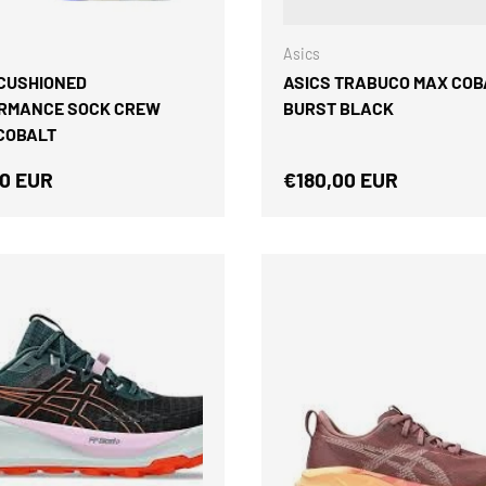
ELEGIR OPCIONES
Asics
 CUSHIONED
ASICS TRABUCO MAX COB
RMANCE SOCK CREW
BURST BLACK
 COBALT
o normal
Precio normal
0 EUR
€180,00 EUR