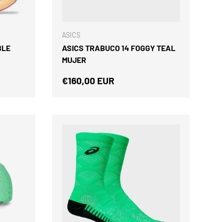
ELEGIR OPCIONES
ELEGIR OPCIONES
ASICS
BLE
ASICS TRABUCO 14 FOGGY TEAL
MUJER
Precio normal
€160,00 EUR