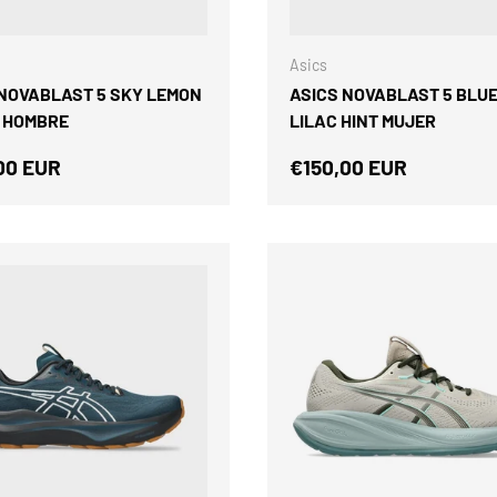
ELEGIR OPCIONES
Asics
 NOVABLAST 5 SKY LEMON
ASICS NOVABLAST 5 BLU
 HOMBRE
LILAC HINT MUJER
o normal
Precio normal
00 EUR
€150,00 EUR