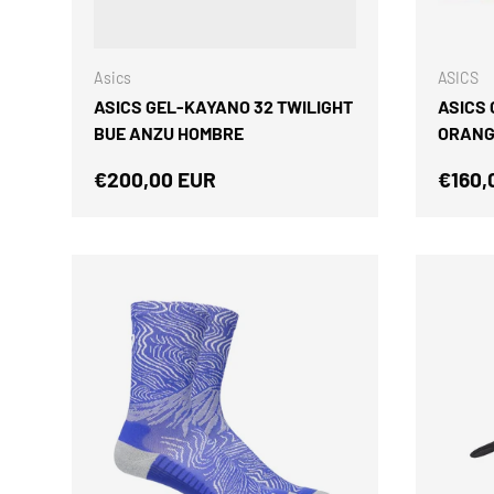
ELEGIR OPCIONES
Asics
ASICS
ASICS GEL-KAYANO 32 TWILIGHT
ASICS
BUE ANZU HOMBRE
ORANG
Precio normal
Preci
€200,00 EUR
€160,