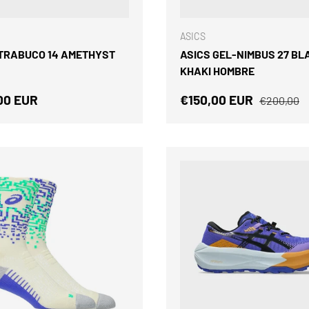
ELEGIR OPCIONES
al instante. Solo ofertas
probado en las montañ
ASICS
 TRABUCO 14 AMETHYST
ASICS GEL-NIMBUS 27 BL
BIENVENIDA5
KHAKI HOMBRE
o normal
Precio de venta
Precio no
00 EUR
€150,00 EUR
€200,00
Facebook
YouTube
Ins