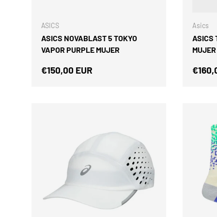
ELEGIR OPCIONES
ASICS
Asics
ASICS NOVABLAST 5 TOKYO
ASICS
VAPOR PURPLE MUJER
MUJER
Precio normal
Preci
€150,00 EUR
€160,