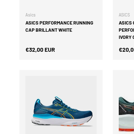
ELEGIR OPCIONES
Asics
ASICS
ASICS PERFORMANCE RUNNING
ASICS
CAP BRILLANT WHITE
PERFO
IVORY
Precio normal
Preci
€32,00 EUR
€20,0