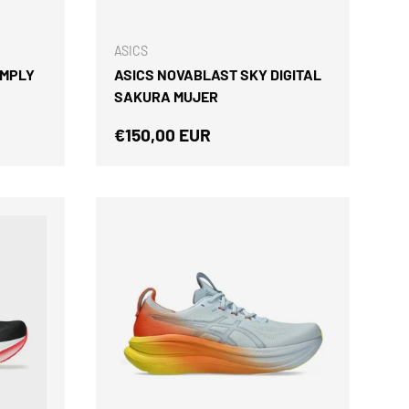
ELEGIR OPCIONES
ELEGIR OPCIONES
ASICS
IMPLY
ASICS NOVABLAST SKY DIGITAL
SAKURA MUJER
Precio normal
€150,00 EUR
Cerrar
OS/AS
 UN 5%
UENTO
ódigo de descuento