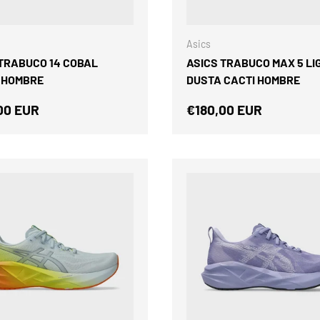
ELEGIR OPCIONES
Asics
 TRABUCO 14 COBAL
ASICS TRABUCO MAX 5 LI
 HOMBRE
DUSTA CACTI HOMBRE
o normal
Precio normal
00 EUR
€180,00 EUR