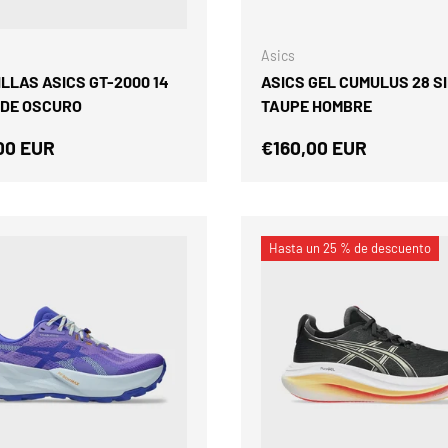
ELEGIR OPCIONES
Asics
LLAS ASICS GT-2000 14
ASICS GEL CUMULUS 28 S
RDE OSCURO
TAUPE HOMBRE
o normal
Precio normal
00 EUR
€160,00 EUR
Hasta un 25 % de descuento
BIENVENID
LLÉVATE
DE DESC
Suscríbete y recibe tu c