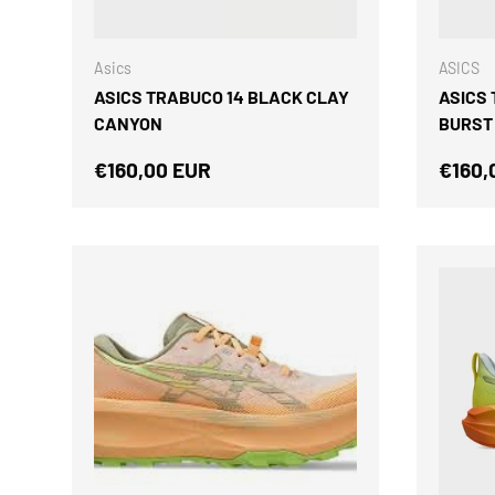
ELEGIR OPCIONES
Asics
ASICS
ASICS TRABUCO 14 BLACK CLAY
ASICS
CANYON
BURST
Precio normal
Preci
€160,00 EUR
€160,