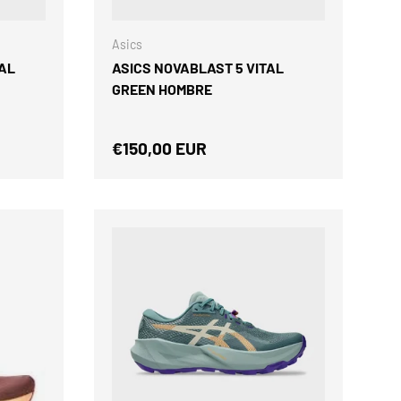
ELEGIR OPCIONES
ELEGIR OPCIONES
Asics
AL
ASICS NOVABLAST 5 VITAL
GREEN HOMBRE
Precio normal
€150,00 EUR