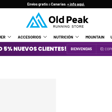
Envíos gratis
a
Canarias.
+ info aquí.
JER
ACCESORIOS
NUTRICIÓN
MOUNTAIN
 5% NUEVOS CLIENTES!
BIENVENIDA5
COP