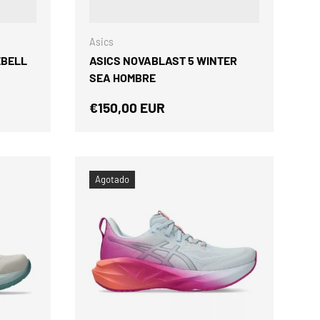
ELEGIR OPCIONES
ELEGIR OPCIONES
Asics
EBELL
ASICS NOVABLAST 5 WINTER
SEA HOMBRE
Precio normal
€150,00 EUR
Agotado