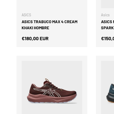
ELEGIR OPCIONES
ASICS
Asics
ASICS TRABUCO MAX 4 CREAM
ASICS
KHAKI HOMBRE
SPARK
Precio normal
Preci
€180,00 EUR
€150,