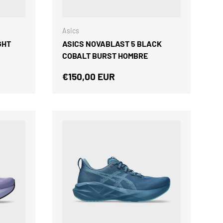
ELEGIR OPCIONES
ELEGIR OPCIONES
Asics
GHT
ASICS NOVABLAST 5 BLACK
COBALT BURST HOMBRE
Precio normal
€150,00 EUR