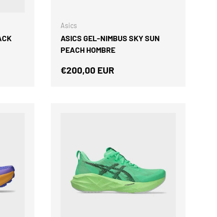
ELEGIR OPCIONES
ELEGIR OPCIONES
 reales y material
as de Canarias.
Asics
ACK
ASICS GEL-NIMBUS SKY SUN
COPIAR CÓDIGO
PEACH HOMBRE
rmal
Precio normal
€200,00 EUR
tagram
TikTok
LinkedIn