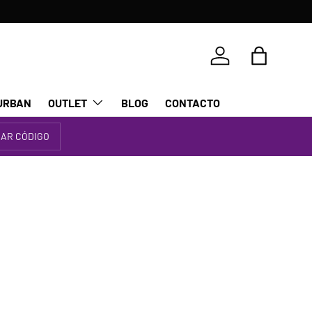
Iniciar sesión
Bolsa
URBAN
OUTLET
BLOG
CONTACTO
IAR CÓDIGO