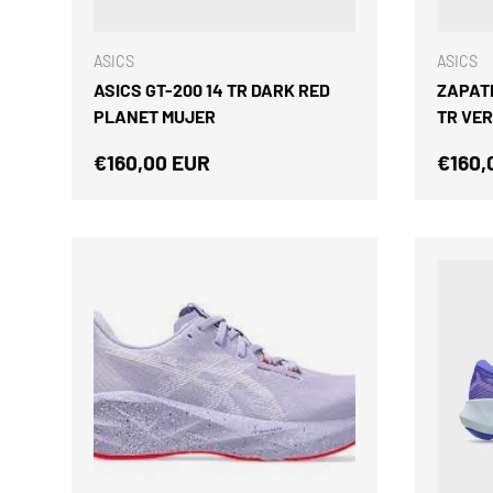
ELEGIR OPCIONES
ASICS
ASICS
ASICS GT-200 14 TR DARK RED
ZAPATI
PLANET MUJER
TR VE
Precio normal
Preci
€160,00 EUR
€160,