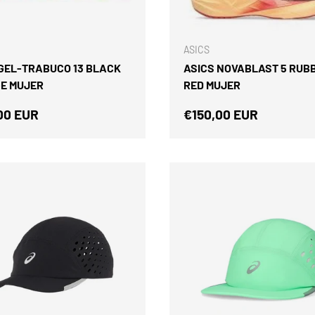
ELEGIR OPCIONES
ASICS
 GEL-TRABUCO 13 BLACK
ASICS NOVABLAST 5 RUB
E MUJER
RED MUJER
o normal
Precio normal
00 EUR
€150,00 EUR