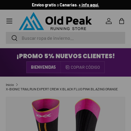
Envíos gratis
a
Canarias.
+ info aquí.
IR AL CONTENIDO
Menú
Iniciar ses
Bols
Buscar
Buscar
¡PROMO 5% NUEVOS CLIENTES!
BIENVENIDA5
COPIAR CÓDIGO
Inicio
X-BIONIC TRAILRUN EXPERT CREW X BLACK FLUO PINK BLAZING ORANGE
IR DIRECTAMENTE A LA INFORMACIÓN DEL PRODUCTO