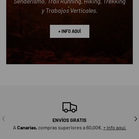
Senderismo, Trail Running, Hiking, Trekking
y Trabajos Verticales.
+ INFO AQUÍ
ANTERIOR
SIG
ENVÍOS GRATIS
A
Canarias,
compras superiores a 60,00€.
+ info aquí.