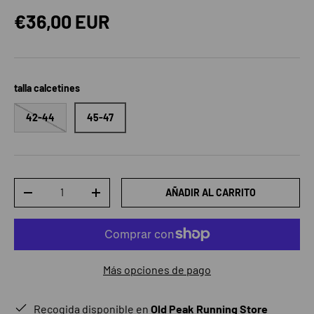
Precio normal
€36,00 EUR
talla calcetines
42-44
45-47
Cant.
AÑADIR AL CARRITO
DISMINUIR CANTIDAD
AUMENTAR LA CANTIDAD
Más opciones de pago
Recogida disponible en
Old Peak Running Store