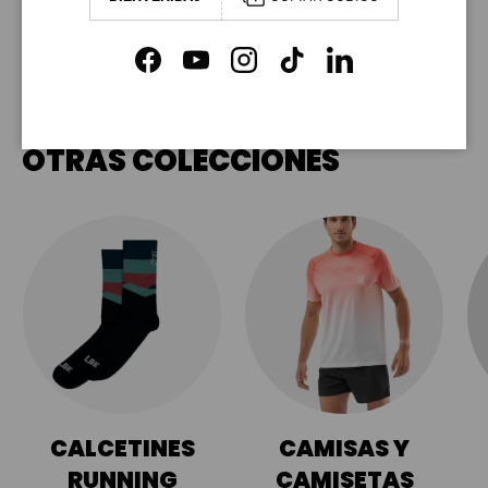
ni tenemos acceso a ella.
Facebook
YouTube
Instagram
TikTok
LinkedIn
OTRAS COLECCIONES
CALCETINES
CAMISAS Y
RUNNING
CAMISETAS