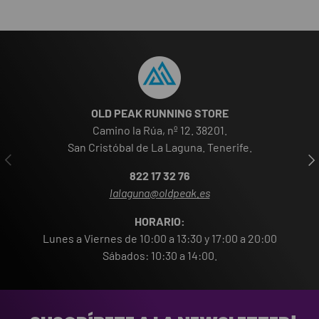
OLD PEAK RUNNING STORE
Camino la Rúa, nº 12. 38201.
San Cristóbal de La Laguna. Tenerife.
ANTERIOR
SIG
822 17 32 76
lalaguna@oldpeak.es
HORARIO:
Lunes a Viernes de 10:00 a 13:30 y 17:00 a 20:00
Sábados: 10:30 a 14:00.