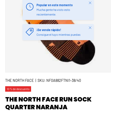
Cerrar
Popular en este momento
Mucha gente ha visto esto
recientemente.
Cerrar
¡Se vende rápido!
Consigue el tuyo mientras puedas
THE NORTH FACE
|
SKU:
NF0A882FTNI1-38/40
10 % de descuento
THE NORTH FACE RUN SOCK
QUARTER NARANJA