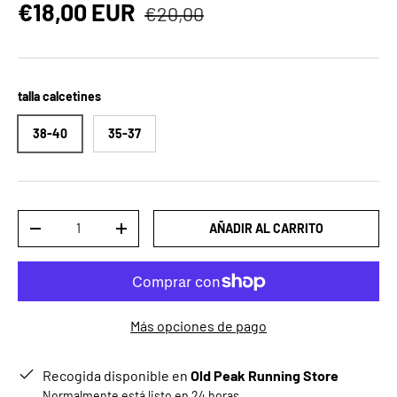
Precio normal
Precio de venta
€18,00 EUR
€20,00
talla calcetines
38-40
35-37
Cant.
AÑADIR AL CARRITO
DISMINUIR CANTIDAD
AUMENTAR LA CANTIDAD
Más opciones de pago
Recogida disponible en
Old Peak Running Store
Normalmente está listo en 24 horas