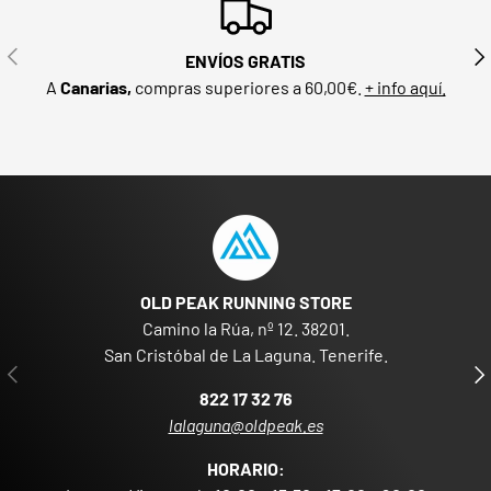
ANTERIOR
SIG
ENVÍOS GRATIS
A
Canarias,
compras superiores a 60,00€.
+ info aquí.
OLD PEAK RUNNING STORE
Camino la Rúa, nº 12. 38201.
San Cristóbal de La Laguna. Tenerife.
ANTERIOR
SIG
822 17 32 76
lalaguna@oldpeak.es
HORARIO: