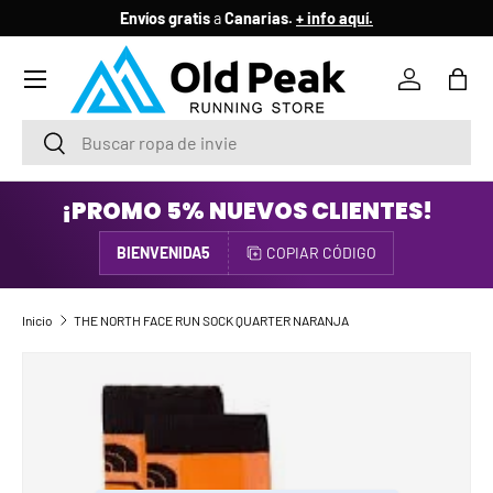
Envíos gratis
a
Canarias.
+ info aquí.
IR AL CONTENIDO
Menú
Iniciar ses
Bols
Buscar
Buscar
¡PROMO 5% NUEVOS CLIENTES!
BIENVENIDA5
COPIAR CÓDIGO
Inicio
THE NORTH FACE RUN SOCK QUARTER NARANJA
IR DIRECTAMENTE A LA INFORMACIÓN DEL PRODUCTO