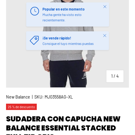
Cerrar
Popular en este momento
Mucha gente ha visto esto
recientemente.
Cerrar
¡Se vende rápido!
Consigue el tuyo mientras puedas
de
1
/
4
New Balance
|
SKU:
MJ03558AG-XL
25 % de descuento
SUDADERA CON CAPUCHA NEW
BALANCE ESSENTIAL STACKED