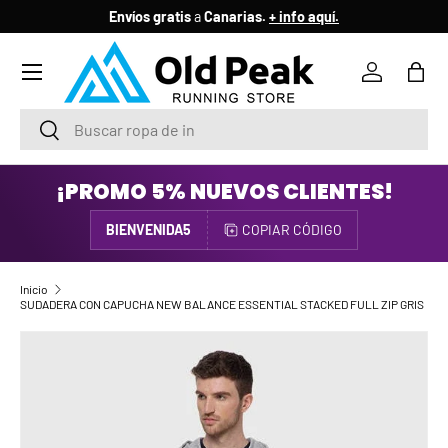
Envíos gratis
a
Canarias.
+ info aquí.
IR AL CONTENIDO
Menú
Iniciar ses
Bols
Buscar
Buscar
¡PROMO 5% NUEVOS CLIENTES!
BIENVENIDA5
COPIAR CÓDIGO
Inicio
SUDADERA CON CAPUCHA NEW BALANCE ESSENTIAL STACKED FULL ZIP GRIS
IR DIRECTAMENTE A LA INFORMACIÓN DEL PRODUCTO