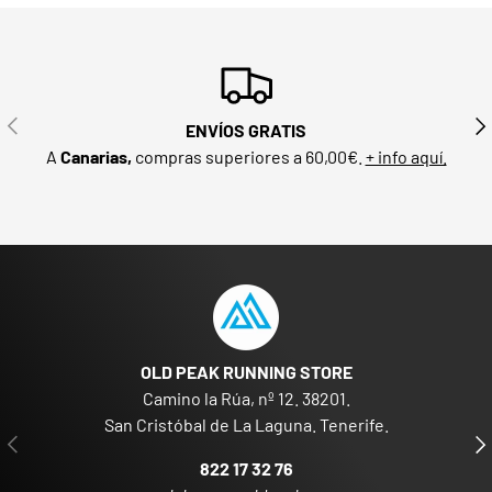
ANTERIOR
SIG
ENVÍOS GRATIS
A
Canarias,
compras superiores a 60,00€.
+ info aquí.
OLD PEAK RUNNING STORE
Camino la Rúa, nº 12. 38201.
San Cristóbal de La Laguna. Tenerife.
ANTERIOR
SIG
822 17 32 76