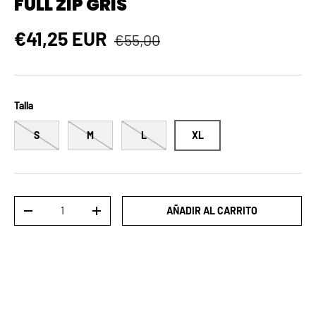
FULL ZIP GRIS
Precio normal
Precio de venta
€41,25 EUR
€55,00
Talla
S
M
L
XL
Cant.
AÑADIR AL CARRITO
DISMINUIR CANTIDAD
AUMENTAR LA CANTIDAD