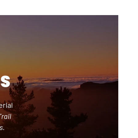
S
rial
rail
s.