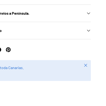
nvíos a Península.
ío
Cerrar
 toda Canarias.