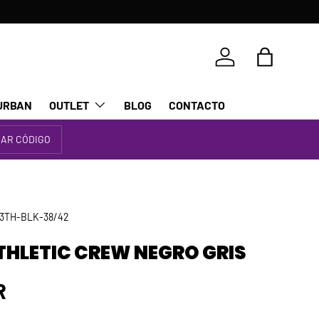
Iniciar sesión
Bolsa
URBAN
OUTLET
BLOG
CONTACTO
IAR CÓDIGO
3TH-BLK-38/42
THLETIC CREW NEGRO GRIS
rmal
R