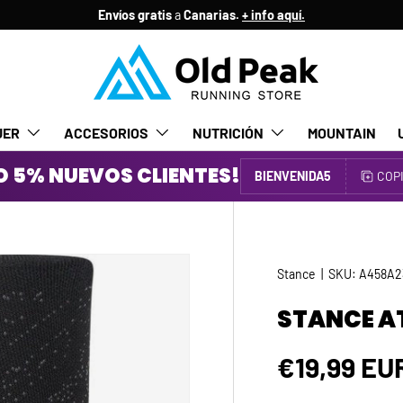
Envíos gratis
a
Canarias.
+ info aquí.
JER
ACCESORIOS
NUTRICIÓN
MOUNTAIN
 5% NUEVOS CLIENTES!
BIENVENIDA5
COP
Stance
|
SKU:
A458A2
STANCE A
Precio no
€19,99 EU