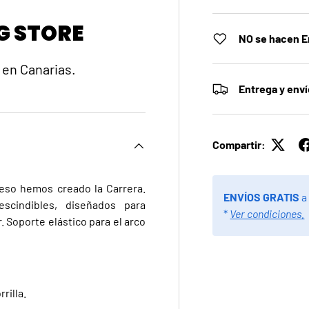
G STORE
NO se hacen E
 en Canarias.
Entrega y env
Compartir:
 eso hemos creado la Carrera.
ENVÍOS GRATIS
a
scindibles, diseñados para
*
Ver condiciones.
 Soporte elástico para el arco
rilla.