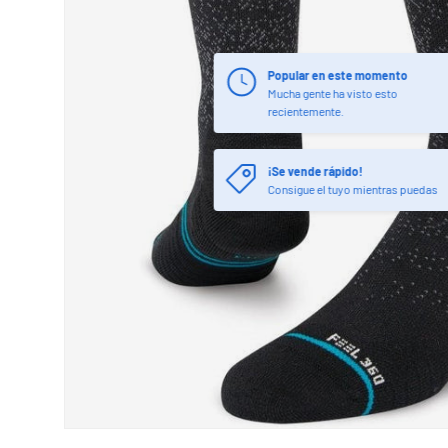
¡Se vende rápido!
Consigue el tuyo mientras puedas