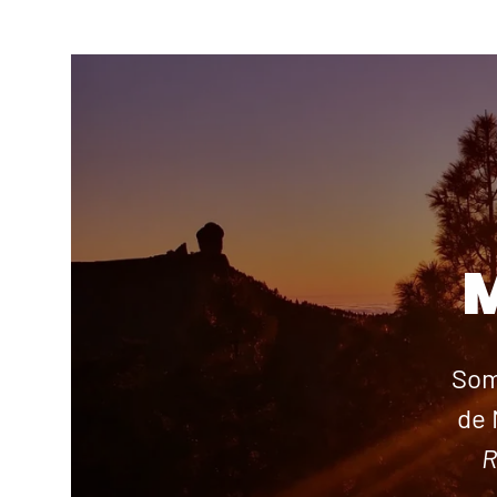
Som
de 
R