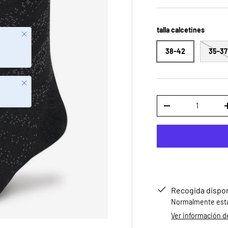
talla calcetines
38-42
35-37
Cerrar
Cant.
DISMINUIR CANTID
Recogida dispo
Normalmente está 
Ver información de