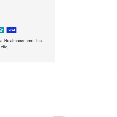
ra. No almacenamos los
ella.
BIENVENIDOS/A
LLÉVATE U
DE DESCU
Suscríbete y recibe tu código 