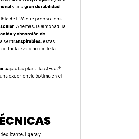
ional
y una
gran durabilidad
.
exible de EVA que proporciona
uscular
. Además, la almohadilla
ación y absorción de
a ser
transpirables
, estas
cilitar la evacuación de la
mo
bajas, las plantillas 3Feet®
a una experiencia óptima en el
TÉCNICAS
ideslizante, ligera y