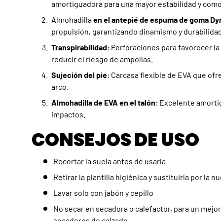
amortiguadora para una mayor estabilidad y com
Almohadilla
en el antepié de espuma de goma Dy
propulsión, garantizando dinamismo y durabilidad
Transpirabilidad
: Perforaciones para favorecer l
reducir el riesgo de ampollas.
Sujeción del pie
: Carcasa flexible de EVA que ofr
arco.
Almohadilla de EVA en el talón
: Excelente amorti
impactos.
CONSEJOS DE USO
Recortar la suela antes de usarla
Retirar la plantilla higiénica y sustituirla por la n
Lavar solo con jabón y cepillo
No secar en secadora o calefactor, para un mejor
secadores de calzado