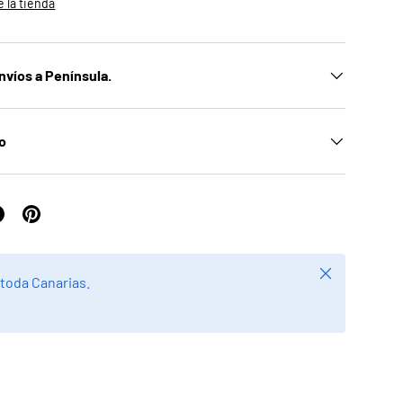
 la tienda
nvíos a Península.
ío
Cerrar
 toda Canarias.