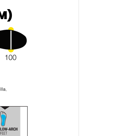
al instante. Solo ofertas
M)
probado en las montañ
BIENVENIDA5
Facebook
YouTube
Ins
lla.