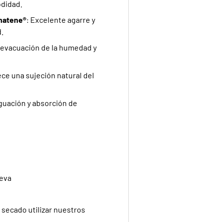
odidad.
natene®
: Excelente agarre y
.
a evacuación de la humedad y
ece una sujeción natural del
guación y absorción de
BIENVENID
LLÉVATE
ueva
DE DESC
 secado utilizar nuestros
Suscríbete y recibe tu c