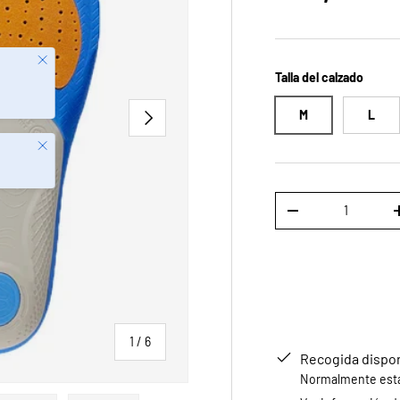
Talla del calzado
SIGUIENTE
M
L
Cerrar
Cant.
DISMINUIR CANTID
de
1
/
6
Recogida dispo
Normalmente está 