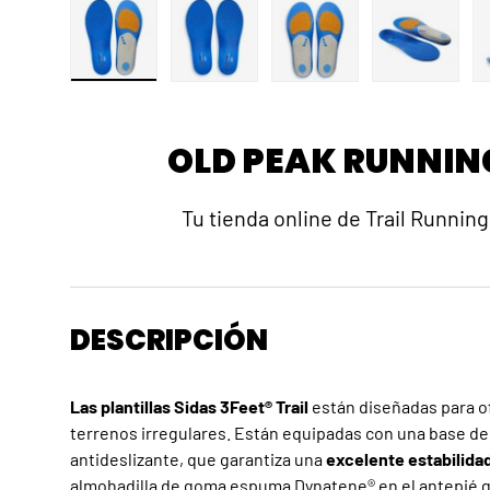
Cargar imagen 1 en la vista de galería
Cargar imagen 2 en la vista de galerí
Cargar imagen 3 en la v
Cargar ima
OLD PEAK RUNNIN
Tu tienda online de Trail Running
DESCRIPCIÓN
Las plantillas Sidas 3Feet® Trail
están diseñadas para o
terrenos irregulares. Están equipadas con una base de
antideslizante, que garantiza una
excelente estabilida
almohadilla de goma espuma Dynatene® en el antepié g