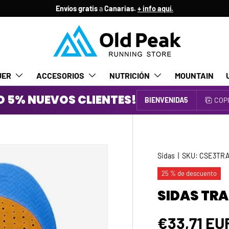
Envíos gratis
a
Canarias.
+ info aquí.
JER
ACCESORIOS
NUTRICIÓN
MOUNTAIN
 5% NUEVOS CLIENTES!
BIENVENIDA5
COP
Sidas
|
SKU:
CSE3TRA
25 % de descuento
SIDAS TRA
Precio de
€33,71 E