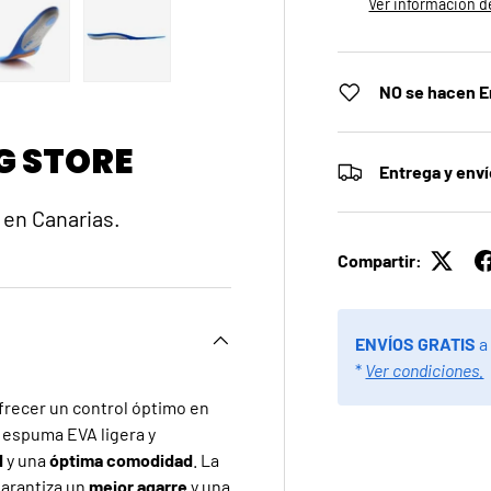
Ver información de
a
ista de galería
gen 4 en la vista de galería
Cargar imagen 5 en la vista de galería
Cargar imagen 6 en la vista de galería
NO se hacen E
G STORE
Entrega y env
 en Canarias.
Compartir:
ENVÍOS GRATIS
a
*
Ver condiciones.
frecer un control óptimo en
 espuma EVA ligera y
d
y una
óptima comodidad
. La
arantiza un
mejor agarre
y una