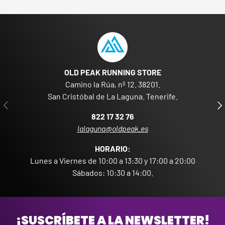
OLD PEAK RUNNING STORE
Camino la Rúa, nº 12. 38201.
San Cristóbal de La Laguna. Tenerife.
ANTERIOR
SIG
822 17 32 76
lalaguna@oldpeak.es
HORARIO:
Lunes a Viernes de 10:00 a 13:30 y 17:00 a 20:00
Sábados: 10:30 a 14:00.
¡SUSCRÍBETE A LA NEWSLETTER!