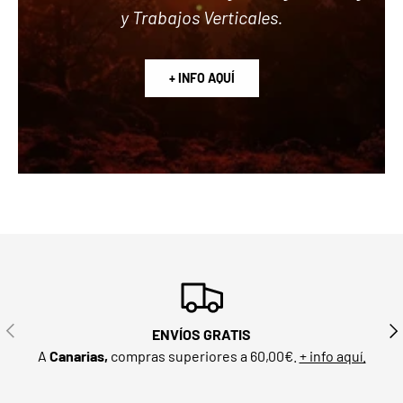
y Trabajos Verticales.
+ INFO AQUÍ
ANTERIOR
SIG
ENVÍOS GRATIS
A
Canarias,
compras superiores a 60,00€.
+ info aquí.