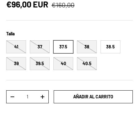
Precio normal
Precio de venta
€96,00 EUR
€160,00
Talla
41
37
37.5
38
38.5
39
39.5
40
40.5
Cant.
AÑADIR AL CARRITO
DISMINUIR CANTIDAD
AUMENTAR LA CANTIDAD