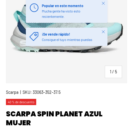
Cerrar
Popular en este momento
Mucha gente ha visto esto
recientemente.
Cerrar
¡Se vende rápido!
Consigue el tuyo mientras puedas
de
1
/
5
Scarpa
|
SKU:
33063-352-37.5
40 % de descuento
SCARPA SPIN PLANET AZUL
MUJER