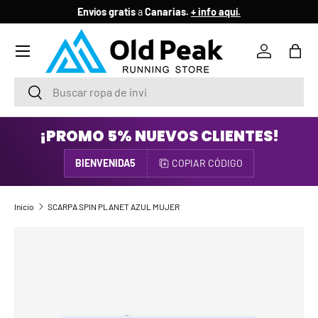
Envíos gratis
a
Canarias.
+ info aquí.
IR AL CONTENIDO
Menú
Iniciar ses
Bols
Buscar
Buscar
¡PROMO 5% NUEVOS CLIENTES!
BIENVENIDA5
COPIAR CÓDIGO
Inicio
SCARPA SPIN PLANET AZUL MUJER
IR DIRECTAMENTE A LA INFORMACIÓN DEL PRODUCTO