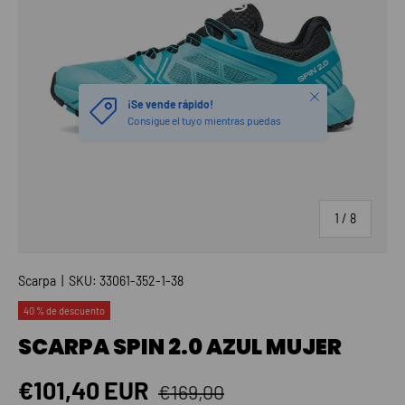
Cerrar
¡Se vende rápido!
Consigue el tuyo mientras puedas
de
1
/
8
Scarpa
|
SKU:
33061-352-1-38
40 % de descuento
SCARPA SPIN 2.0 AZUL MUJER
Precio normal
Precio de venta
€101,40 EUR
€169,00