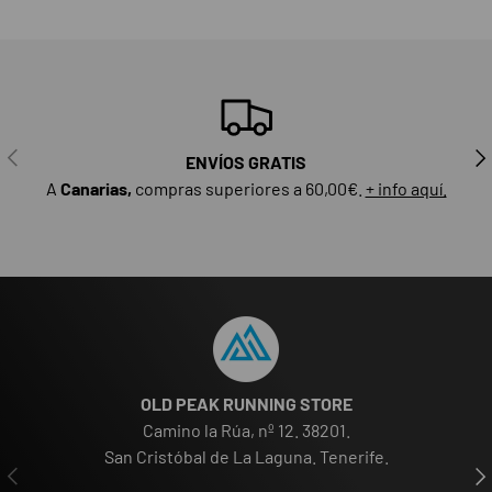
ANTERIOR
SIG
ENVÍOS GRATIS
A
Canarias,
compras superiores a 60,00€.
+ info aquí.
OLD PEAK RUNNING STORE
Camino la Rúa, nº 12. 38201.
San Cristóbal de La Laguna. Tenerife.
ANTERIOR
SIG