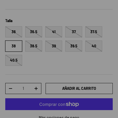
Talla
36
36.5
41
37
37.5
38
38.5
39
39.5
40
40.5
Cant.
AÑADIR AL CARRITO
DISMINUIR CANTIDAD
AUMENTAR LA CANTIDAD
Más opciones de pago