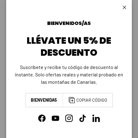
PAGO Y SEGURIDAD
Cerrar
MÉTODOS DE PAGO
BIENVENIDOS/AS
LLÉVATE UN 5% DE
DESCUENTO
Su información de pago se procesa de forma segura.
No almacenamos los datos de su tarjeta de crédito
Suscríbete y recibe tu código de descuento al
ni tenemos acceso a ella.
instante. Solo ofertas reales y material probado en
las montañas de Canarias.
BIENVENIDA5
COPIAR CÓDIGO
OTRAS COLECCIONES
Facebook
YouTube
Instagram
TikTok
LinkedIn