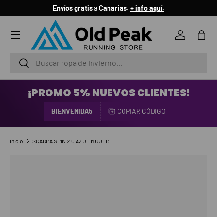
Envíos gratis
a
Canarias.
+ info aquí.
IR AL CONTENIDO
Menú
Iniciar ses
Bols
Buscar
Buscar
¡PROMO 5% NUEVOS CLIENTES!
BIENVENIDA5
COPIAR CÓDIGO
Inicio
SCARPA SPIN 2.0 AZUL MUJER
IR DIRECTAMENTE A LA INFORMACIÓN DEL PRODUCTO