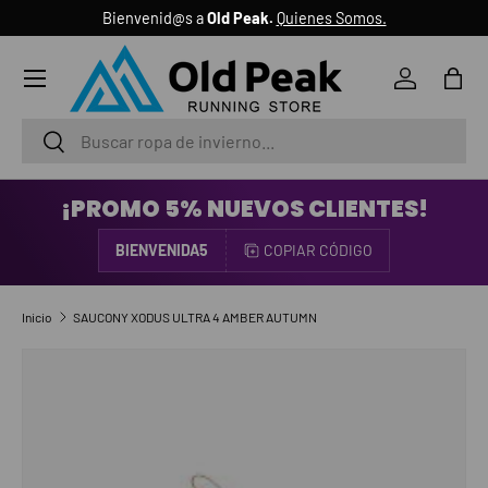
Bienvenid@s a
Old Peak.
Quienes Somos.
IR AL CONTENIDO
Menú
Iniciar ses
Bols
Buscar
Buscar
¡PROMO 5% NUEVOS CLIENTES!
BIENVENIDA5
COPIAR CÓDIGO
Inicio
SAUCONY XODUS ULTRA 4 AMBER AUTUMN
IR DIRECTAMENTE A LA INFORMACIÓN DEL PRODUCTO