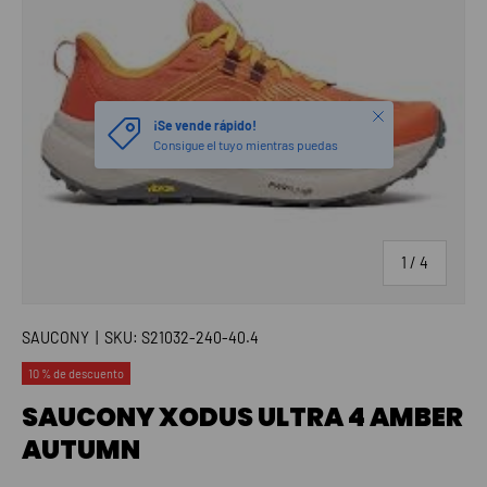
Cerrar
¡Se vende rápido!
Consigue el tuyo mientras puedas
de
1
/
4
SAUCONY
|
SKU:
S21032-240-40.4
10 % de descuento
SAUCONY XODUS ULTRA 4 AMBER
AUTUMN