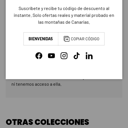
Suscríbete y recibe tu código de descuento al
instante. Solo ofertas reales y material probado en
las montañas de Canarias.
PAGO Y SEGURIDAD
MÉTODOS DE PAGO
BIENVENIDA5
COPIAR CÓDIGO
Facebook
YouTube
Instagram
TikTok
LinkedIn
Su información de pago se procesa de forma segura.
No almacenamos los datos de su tarjeta de crédito
ni tenemos acceso a ella.
OTRAS COLECCIONES