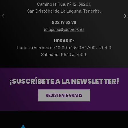
Camino la Rúa, nº 12. 38201.
San Cristóbal de La Laguna. Tenerife.
ANTERIOR
SIG
822 17 32 76
lalaguna@oldpeak.es
HORARIO:
Lunes a Viernes de 10:00 a 13:30 y 17:00 a 20:00
Sábados: 10:30 a 14:00.
¡SUSCRÍBETE A LA NEWSLETTER!
REGÍSTRATE GRATIS