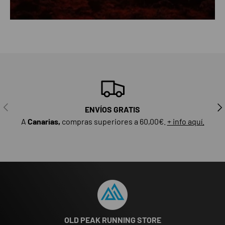
ANTERIOR
SIG
ENVÍOS GRATIS
A
Canarias,
compras superiores a 60,00€.
+ info aquí.
OLD PEAK RUNNING STORE