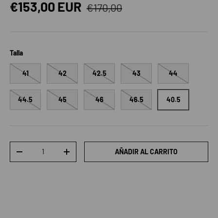
Precio normal
Precio de venta
€153,00 EUR
€170,00
Talla
41
42
42.5
43
44
44.5
45
46
46.5
40.5
Cant.
AÑADIR AL CARRITO
DISMINUIR CANTIDAD
AUMENTAR LA CANTIDAD