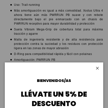
Uso: Trail-running
Más amortiguación es igual a más comodidad. Xodus Ultra 4
ahora tiene aún más PWRRUN PB suave y con rebote
directamente bajo el pie enmarcado con un chasis de
PWRRUN receptivo para mayor durabilidad y protección
Suela Vibram Mega-Grip de cobertura total para máxima
tracción y agarre
Malla de ingeniería resistente y de alta resistencia para
protección contra la suciedad y los residuos con protección
ligera en las zonas de mayor abrasión
D-Ring para compatibilidad rápida y fácil con polainas
Amortiguación: PWRRUN PB
Plantilla: PWRRUN+
Drop: 6 mm (36/30 mm)
Cerrar
Peso: 280 g
BIENVENIDOS/AS
Este modelo es vegano y contiene materiales reciclados
LLÉVATE UN 5% DE
DESCUENTO
RESEÑAS (0)