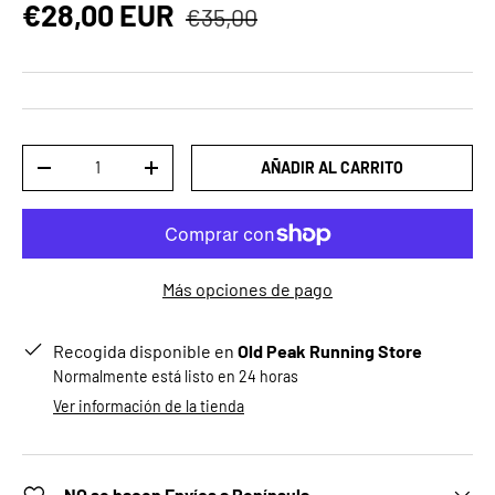
Precio normal
Precio de venta
€28,00 EUR
€35,00
Cant.
AÑADIR AL CARRITO
DISMINUIR CANTIDAD
AUMENTAR LA CANTIDAD
Más opciones de pago
Recogida disponible en
Old Peak Running Store
Normalmente está listo en 24 horas
Ver información de la tienda
NO se hacen Envíos a Península.