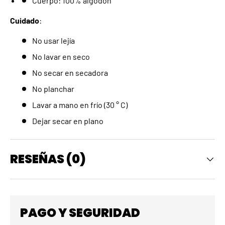
Cuerpo: 100% algodón
Cuidado
:
No usar lejía
No lavar en seco
No secar en secadora
No planchar
Lavar a mano en frío (30 ° C)
Dejar secar en plano
RESEÑAS (0)
PAGO Y SEGURIDAD