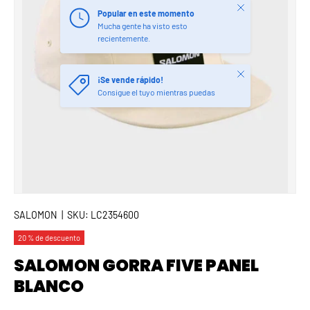
Cerrar
Popular en este momento
Mucha gente ha visto esto
recientemente.
Cerrar
¡Se vende rápido!
Consigue el tuyo mientras puedas
SALOMON
|
SKU:
LC2354600
20 % de descuento
SALOMON GORRA FIVE PANEL
BLANCO