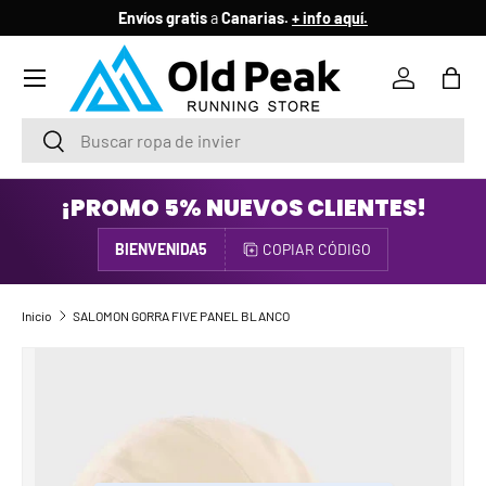
Envíos gratis
a
Canarias.
+ info aquí.
IR AL CONTENIDO
Menú
Iniciar ses
Bols
Buscar
Buscar
¡PROMO 5% NUEVOS CLIENTES!
BIENVENIDA5
COPIAR CÓDIGO
Inicio
SALOMON GORRA FIVE PANEL BLANCO
IR DIRECTAMENTE A LA INFORMACIÓN DEL PRODUCTO