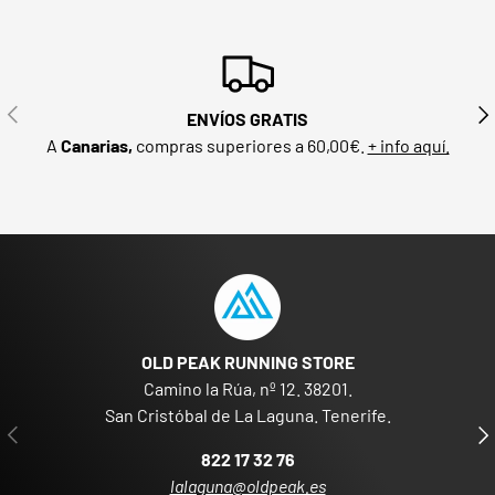
ANTERIOR
SIG
ENVÍOS GRATIS
A
Canarias,
compras superiores a 60,00€.
+ info aquí.
OLD PEAK RUNNING STORE
Camino la Rúa, nº 12. 38201.
San Cristóbal de La Laguna. Tenerife.
ANTERIOR
SIG
822 17 32 76
lalaguna@oldpeak.es