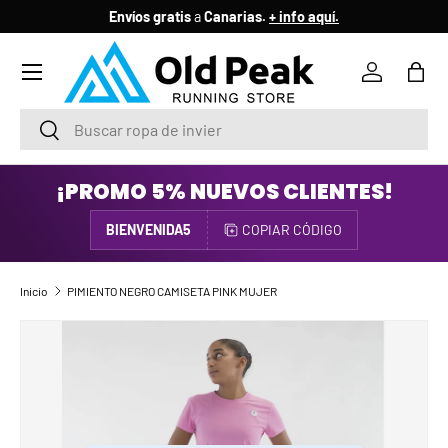
Envíos gratis
a
Canarias.
+ info aquí.
IR AL CONTENIDO
Menú
Iniciar ses
Bols
Buscar
Buscar
¡PROMO 5% NUEVOS CLIENTES!
BIENVENIDA5
COPIAR CÓDIGO
Inicio
PIMIENTO NEGRO CAMISETA PINK MUJER
IR DIRECTAMENTE A LA INFORMACIÓN DEL PRODUCTO