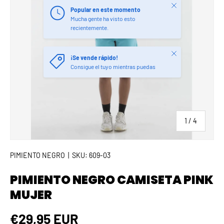
Cerrar
Popular en este momento
Mucha gente ha visto esto
recientemente.
Cerrar
¡Se vende rápido!
Consigue el tuyo mientras puedas
de
1
/
4
PIMIENTO NEGRO
|
SKU:
609-03
PIMIENTO NEGRO CAMISETA PINK
MUJER
Precio normal
€29,95 EUR