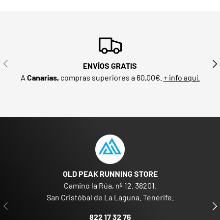
ANTERIOR
SIG
ENVÍOS GRATIS
A
Canarias,
compras superiores a 60,00€.
+ info aquí.
OLD PEAK RUNNING STORE
Camino la Rúa, nº 12. 38201.
San Cristóbal de La Laguna. Tenerife.
ANTERIOR
SIG
822 17 32 76