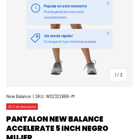
Cerrar
Popular en este momento
Mucha gente ha visto esto
recientemente.
Cerrar
¡Se vende rápido!
Consigue el tuyo mientras puedas
de
1
/
3
New Balance
|
SKU:
WS23228BK-M
25 % de descuento
PANTALON NEW BALANCE
ACCELERATE 5 INCH NEGRO
MUJER