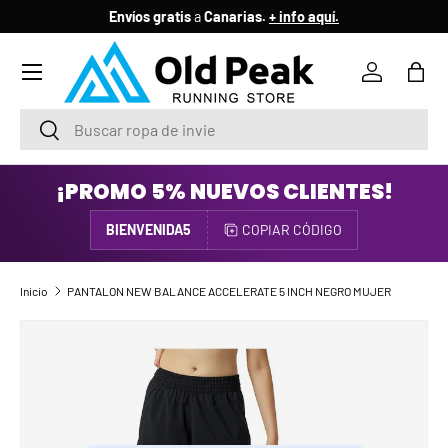
Envíos gratis
a
Canarias.
+ info aquí.
IR AL CONTENIDO
Menú
Iniciar ses
Bols
Buscar
Buscar
¡PROMO 5% NUEVOS CLIENTES!
BIENVENIDA5
COPIAR CÓDIGO
Inicio
PANTALON NEW BALANCE ACCELERATE 5 INCH NEGRO MUJER
IR DIRECTAMENTE A LA INFORMACIÓN DEL PRODUCTO