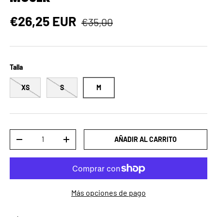
Precio normal
Precio de venta
€26,25 EUR
€35,00
Talla
XS
S
M
Cant.
AÑADIR AL CARRITO
DISMINUIR CANTIDAD
AUMENTAR LA CANTIDAD
Más opciones de pago