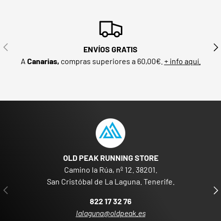
ANTERIOR
SIG
ENVÍOS GRATIS
A
Canarias,
compras superiores a 60,00€.
+ info aquí.
OLD PEAK RUNNING STORE
Camino la Rúa, nº 12. 38201.
San Cristóbal de La Laguna. Tenerife.
ANTERIOR
SIG
822 17 32 76
lalaguna@oldpeak.es