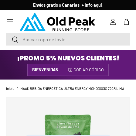
Envíos gratis
a
Canarias.
+ info aquí.
IR AL CONTENIDO
Menú
Iniciar ses
Bols
Buscar
Buscar
¡PROMO 5% NUEVOS CLIENTES!
BIENVENIDA5
COPIAR CÓDIGO
Inicio
NÄAK BEBIDA ENERGÉTICA ULTRA ENERGY MONODOSIS 72GR LIMA
IR DIRECTAMENTE A LA INFORMACIÓN DEL PRODUCTO