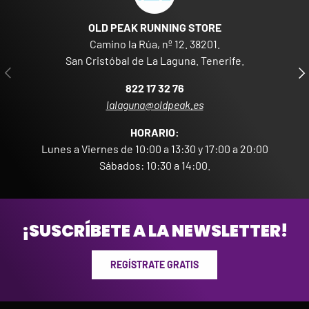
OLD PEAK RUNNING STORE
Camino la Rúa, nº 12. 38201.
San Cristóbal de La Laguna. Tenerife.
ANTERIOR
SIG
822 17 32 76
lalaguna@oldpeak.es
HORARIO:
Lunes a Viernes de 10:00 a 13:30 y 17:00 a 20:00
Sábados: 10:30 a 14:00.
¡SUSCRÍBETE A LA NEWSLETTER!
REGÍSTRATE GRATIS