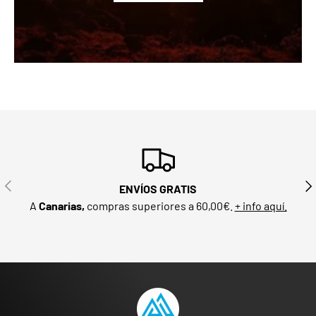
ANTERIOR
SIG
ENVÍOS GRATIS
A
Canarias,
compras superiores a 60,00€.
+ info aquí.