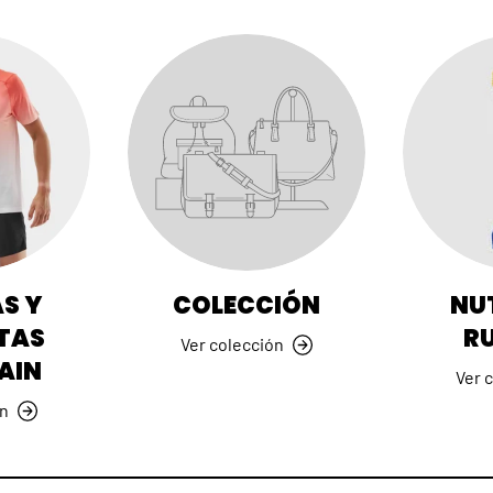
S Y
COLECCIÓN
NU
TAS
R
Ver colección
AIN
Ver 
ón