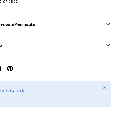
 la tienda
nvíos a Península.
ío
Cerrar
 toda Canarias.