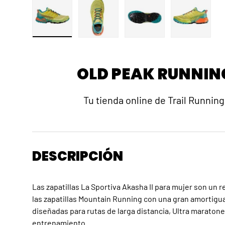
Cargar imagen 1 en la vista de galería
Cargar imagen 2 en la vista de galerí
Cargar imagen 3 en la v
Cargar ima
OLD PEAK RUNNIN
Tu tienda online de Trail Running
DESCRIPCIÓN
Las zapatillas La Sportiva Akasha II para mujer son un 
las zapatillas Mountain Running con una gran amortigua
diseñadas para rutas de larga distancia, Ultra maraton
entrenamiento.