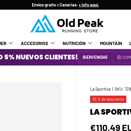
Envíos gratis
a
Canarias.
+ info aquí.
JER
ACCESORIOS
NUTRICIÓN
MOUNTAIN
 5% NUEVOS CLIENTES!
BIENVENIDA5
COP
La Sportiva
|
SKU:
728
35 % de descuento
LA SPORTI
Precio de
€110,49 