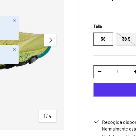
Talla
SIGUIENTE
38
38.5
Cerrar
Cant.
DISMINUIR CANTID
de
1
/
4
Recogida dispo
Normalmente está 