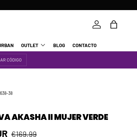
Iniciar sesión
Bolsa
URBAN
OUTLET
BLOG
CONTACTO
IAR CÓDIGO
638-38
VA AKASHA II MUJER VERDE
Precio normal
 venta
EUR
€169,99