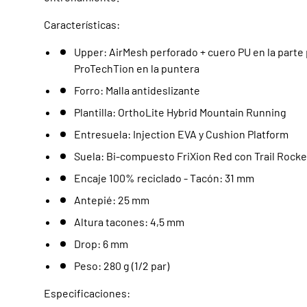
Características:
Upper: AirMesh perforado + cuero PU en la parte
ProTechTion en la puntera
Forro: Malla antideslizante
Plantilla: OrthoLite Hybrid Mountain Running
Entresuela: Injection EVA y Cushion Platform
Suela: Bi-compuesto FriXion Red con Trail Rocke
Encaje 100% reciclado - Tacón: 31 mm
Antepié: 25 mm
Altura tacones: 4,5 mm
Drop: 6 mm
Peso: 280 g (1/2 par)
Especificaciones: