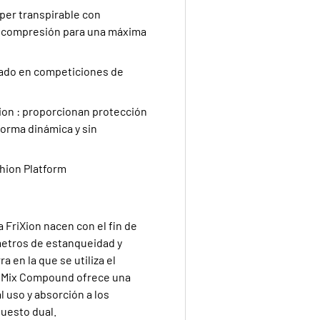
per transpirable con
de compresión para una máxima
ado en competiciones de
on : proporcionan protección
forma dinámica y sin
shion Platform
BIENVENIDO
 FriXion nacen con el fin de
LLÉVATE
metros de estanqueidad y
a en la que se utiliza el
DE DESC
al Mix Compound ofrece una
 uso y absorción a los
puesto dual.
Suscríbete y recibe tu có