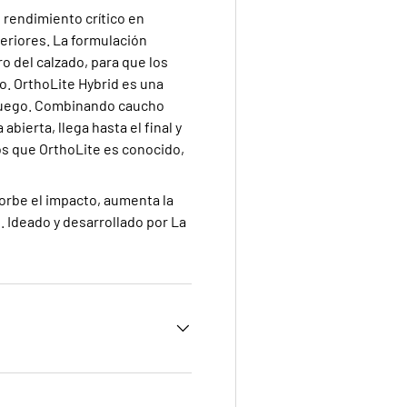
al instante. Solo ofertas 
 rendimiento crítico en
probado en las montaña
periores. La formulación
o del calzado, para que los
. OrthoLite Hybrid es una
BIENVENIDA5
 juego. Combinando caucho
ierta, llega hasta el final y
os que OrthoLite es conocido,
Facebook
YouTube
Inst
rbe el impacto, aumenta la
. Ideado y desarrollado por La