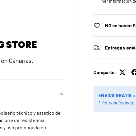
Ver información de
a
ista de galería
gen 4 en la vista de galería
NO se hacen E
G STORE
Entrega y env
 en Canarias.
Compartir:
ENVÍOS GRATIS
a
*
Ver condiciones.
rediseño técnico y estético de
ción y de resistencia,
es y uso prolongado en