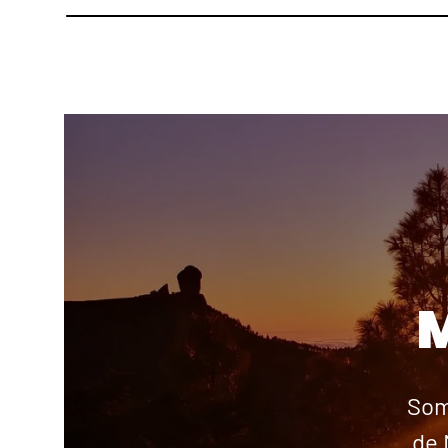
Som
de 