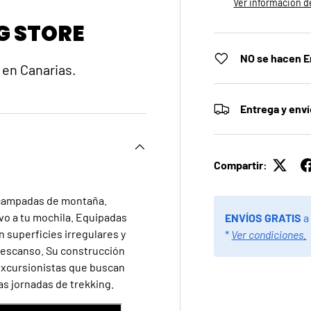
Ver información de
G STORE
NO se hacen E
 en Canarias.
Entrega y env
Compartir:
acampadas de montaña.
ivo a tu mochila. Equipadas
ENVÍOS GRATIS
a
 superficies irregulares y
*
Ver condiciones.
 descanso. Su construcción
y excursionistas que buscan
as jornadas de trekking.