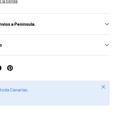
 la tienda
nvíos a Península.
ío
Cerrar
 toda Canarias.