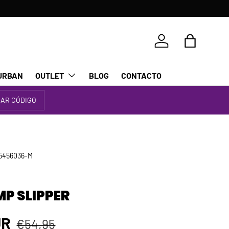
Iniciar sesión
Bolsa
URBAN
OUTLET
BLOG
CONTACTO
IAR CÓDIGO
5456036-M
P SLIPPER
Precio normal
 venta
UR
€54,95