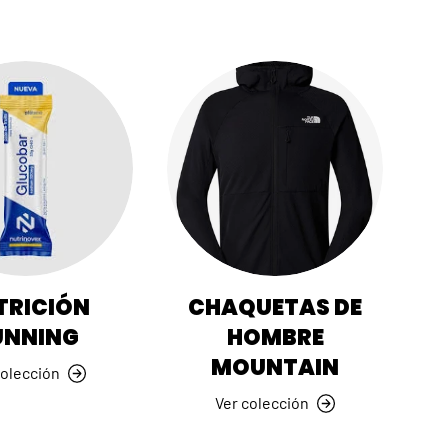
 reales y material
as de Canarias.
COPIAR CÓDIGO
tagram
TikTok
LinkedIn
TRICIÓN
CHAQUETAS DE
UNNING
HOMBRE
MOUNTAIN
colección
Ver colección