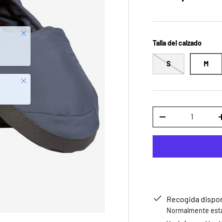
Talla del calzado
S
M
Cerrar
Cant.
DISMINUIR CANTID
Recogida dispo
Normalmente está 