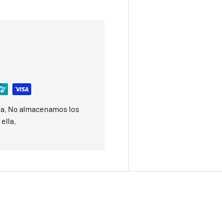
ra. No almacenamos los
ella.
BIENVENID
LLÉVATE
DE DESC
Suscríbete y recibe tu c