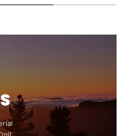
S
rial
rail