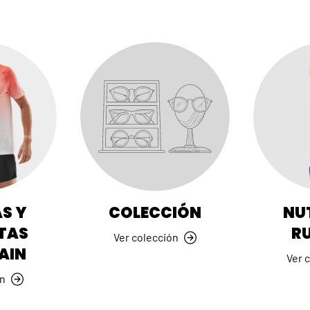
al instante. Solo ofertas
probado en las montañ
BIENVENIDA5
Facebook
YouTube
Ins
S Y
COLECCIÓN
NU
TAS
R
Ver colección
AIN
Ver 
ón