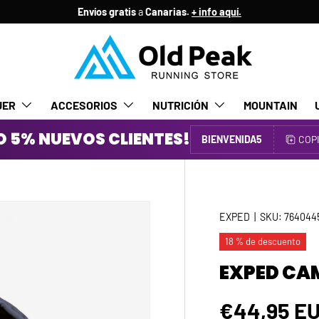
Envíos gratis
a
Canarias.
+ info aquí.
JER
ACCESORIOS
NUTRICIÓN
MOUNTAIN
 5% NUEVOS CLIENTES!
BIENVENIDA5
COP
EXPED
|
SKU:
764044
18 % de descuento
EXPED CAM
Precio de
€44,95 E