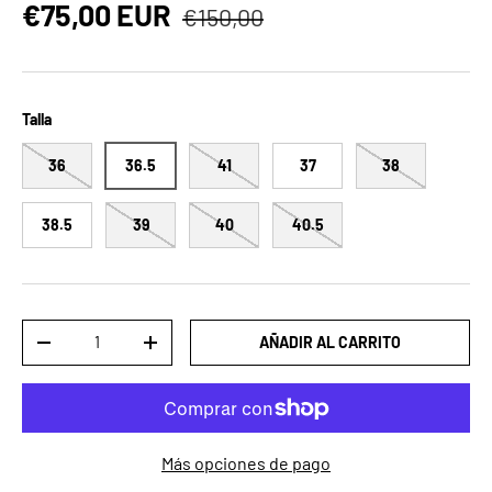
Precio normal
Precio de venta
€75,00 EUR
€150,00
Talla
36
36.5
41
37
38
38.5
39
40
40.5
Cant.
AÑADIR AL CARRITO
DISMINUIR CANTIDAD
AUMENTAR LA CANTIDAD
Más opciones de pago