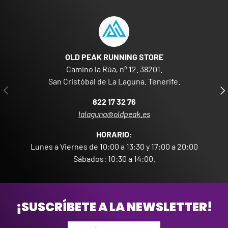
OLD PEAK RUNNING STORE
Camino la Rúa, nº 12. 38201.
San Cristóbal de La Laguna. Tenerife.
ANTERIOR
SIG
822 17 32 76
lalaguna@oldpeak.es
HORARIO:
Lunes a Viernes de 10:00 a 13:30 y 17:00 a 20:00
Sábados: 10:30 a 14:00.
¡SUSCRÍBETE A LA NEWSLETTER!