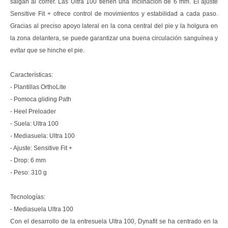
salgan al correr. Las Ultra 100 tienen una inclinación de 6 mm. El ajuste
Sensitive Fit + ofrece control de movimientos y estabilidad a cada paso.
Gracias al preciso apoyo lateral en la cona central del pie y la holgura en
la zona delantera, se puede garantizar una buena circulación sanguínea y
evitar que se hinche el pie.
Características:
- Plantillas OrthoLite
- Pomoca gliding Path
- Heel Preloader
- Suela: Ultra 100
- Mediasuela: Ultra 100
- Ajuste: Sensitive Fit +
- Drop: 6 mm
- Peso: 310 g
Tecnologías:
- Mediasuela Ultra 100
Con el desarrollo de la entresuela Ultra 100, Dynafit se ha centrado en la