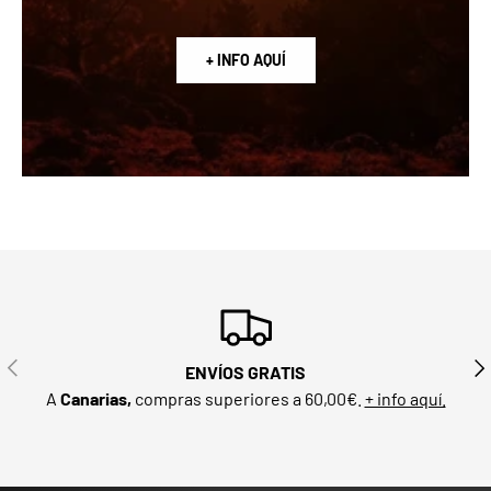
+ INFO AQUÍ
ANTERIOR
SIG
ENVÍOS GRATIS
A
Canarias,
compras superiores a 60,00€.
+ info aquí.