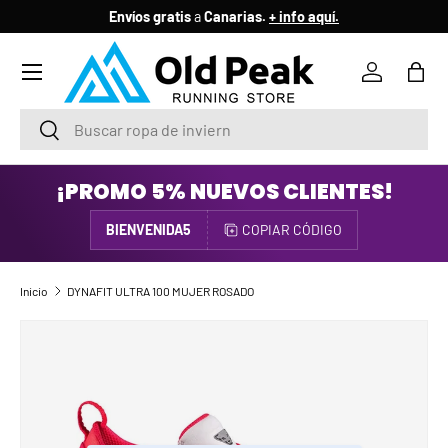
Envíos gratis
a
Canarias.
+ info aquí.
IR AL CONTENIDO
Menú
Iniciar ses
Bols
Buscar
Buscar
¡PROMO 5% NUEVOS CLIENTES!
BIENVENIDA5
COPIAR CÓDIGO
Inicio
DYNAFIT ULTRA 100 MUJER ROSADO
IR DIRECTAMENTE A LA INFORMACIÓN DEL PRODUCTO