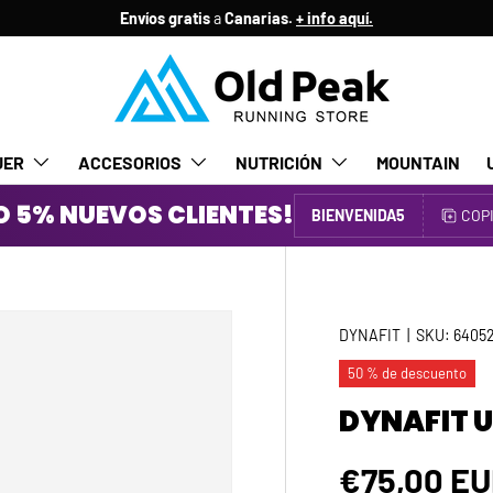
Envíos gratis
a
Canarias.
+ info aquí.
JER
ACCESORIOS
NUTRICIÓN
MOUNTAIN
 5% NUEVOS CLIENTES!
BIENVENIDA5
COP
DYNAFIT
|
SKU:
6405
50 % de descuento
DYNAFIT U
Precio de
€75,00 E