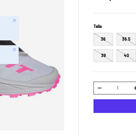
Cerrar
Talla
36
36.5
Cerrar
39
40
Cant.
DISMINUIR CANTID