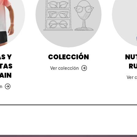
S Y
COLECCIÓN
NU
TAS
R
Ver colección
AIN
Ver 
ón