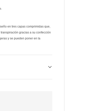
al instante. Solo ofertas reales 
probado en las montañas de C
e.
BIENVENIDA5
COPIAR 
diseño en tres capas comprimidas que,
 transpiración gracias a su confección
Facebook
YouTube
Instagram
TikT
igeras y se pueden poner en la