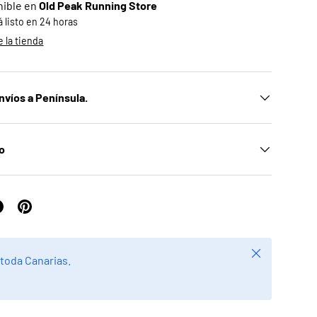
nible en
Old Peak Running Store
listo en 24 horas
 la tienda
nvíos a Península.
ío
Cerrar
 toda Canarias.