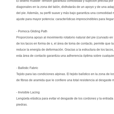
El diseño Rubber Tensión garantiza comodidad y sujeción precisa por i
diagonales en la zona del talón, disfrutarás de un apoyo y de una ada
del pie. Además, su perfil suave y más bajo garantiza una comodidad 
ajuste para mayor potencia: características imprescindibles para llegar
- Pomoca Gliding Path
Proporciona apoyo al movimiento rotatorio natural del pie (curvado en 
de los tacos en forma de s, el área de toma de contacto, permite que l
reduce la energía de deformación. Gracias a la estructura de los tacos,
esta área de contacto garantiza una adherencia óptima sobre cualquier
- Ballistic Fabric
Tejido para las condiciones alpinas. El tejido balístico en la zona de 
de fibras de aramida que le confiere una total resistencia al desgast
- Invisible Lacing
Lengüeta elástica para evitar el desgaste de los cordones y la entrada
piedras.