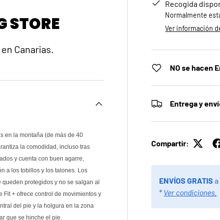
Recogida dispo
Normalmente está 
G STORE
Ver información de
 en Canarias.
NO se hacen E
Entrega y env
as en la montaña (de más de 40
Compartir:
antiza la comodidad, incluso tras
iados y cuenta con buen agarre,
a los tobillos y los talones. Los
ENVÍOS GRATIS
a
 queden protegidos y no se salgan al
*
Ver condiciones.
e Fit + ofrece control de movimientos y
tral del pie y la holgura en la zona
r que se hinche el pie.