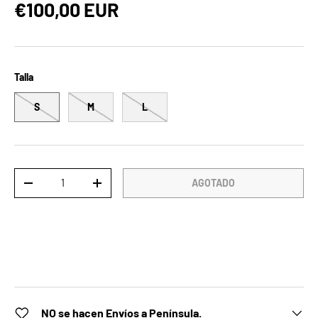
Precio normal
€100,00 EUR
Talla
S
M
L
Cant.
AGOTADO
DISMINUIR CANTIDAD
AUMENTAR LA CANTIDAD
NO se hacen Envíos a Península.