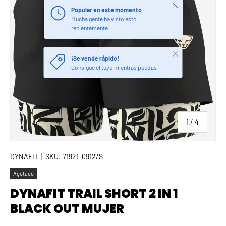
Cerrar
Popular en este momento
Mucha gente ha visto esto
recientemente.
Cerrar
¡Se vende rápido!
Consigue el tuyo mientras puedas
de
1
/
4
DYNAFIT
|
SKU:
71921-0912/S
Agotado
DYNAFIT TRAIL SHORT 2 IN 1
BLACK OUT MUJER