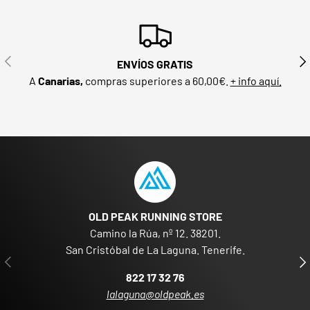
ANTERIOR
SIG
ENVÍOS GRATIS
A
Canarias,
compras superiores a 60,00€.
+ info aquí.
OLD PEAK RUNNING STORE
Camino la Rúa, nº 12. 38201.
San Cristóbal de La Laguna. Tenerife.
ANTERIOR
SIG
822 17 32 76
lalaguna@oldpeak.es