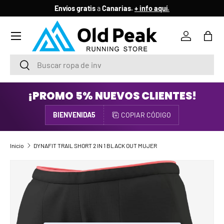
Envíos gratis
a
Canarias.
+ info aquí.
IR AL CONTENIDO
Menú
Iniciar ses
Bols
Buscar
Buscar
¡PROMO 5% NUEVOS CLIENTES!
BIENVENIDA5
COPIAR CÓDIGO
Inicio
DYNAFIT TRAIL SHORT 2 IN 1 BLACK OUT MUJER
IR DIRECTAMENTE A LA INFORMACIÓN DEL PRODUCTO