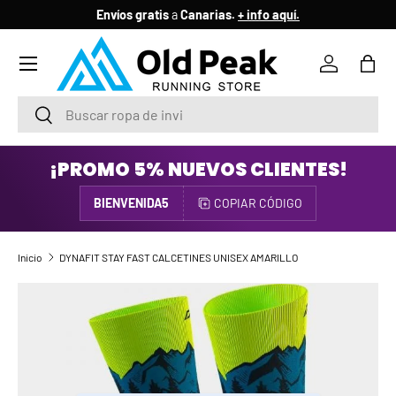
Envíos gratis
a
Canarias.
+ info aquí.
IR AL CONTENIDO
Menú
Iniciar ses
Bols
Buscar
Buscar
¡PROMO 5% NUEVOS CLIENTES!
BIENVENIDA5
COPIAR CÓDIGO
Inicio
DYNAFIT STAY FAST CALCETINES UNISEX AMARILLO
IR DIRECTAMENTE A LA INFORMACIÓN DEL PRODUCTO