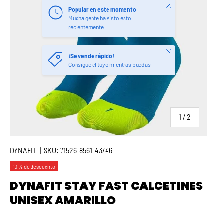
Cerrar
Popular en este momento
Mucha gente ha visto esto
recientemente.
Cerrar
¡Se vende rápido!
Consigue el tuyo mientras puedas
de
1
/
2
DYNAFIT
|
SKU:
71526-8561-43/46
10 % de descuento
DYNAFIT STAY FAST CALCETINES
UNISEX AMARILLO