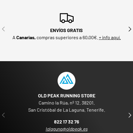
ANTERIOR
SIG
ENVÍOS GRATIS
A
Canarias,
compras superiores a 60,00€.
+ info aquí.
OLD PEAK RUNNING STORE
Camino la Rúa, nº 12. 38201.
San Cristóbal de La Laguna. Tenerife.
ANTERIOR
SIG
822 17 32 76
lalaguna@oldpeak.es