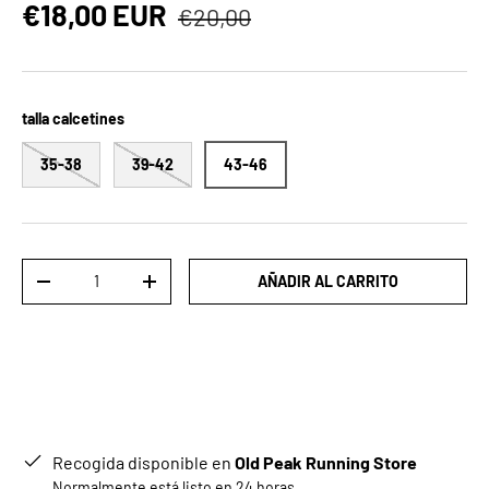
Precio normal
Precio de venta
€18,00 EUR
€20,00
talla calcetines
35-38
39-42
43-46
Cant.
AÑADIR AL CARRITO
DISMINUIR CANTIDAD
AUMENTAR LA CANTIDAD
Recogida disponible en
Old Peak Running Store
Normalmente está listo en 24 horas