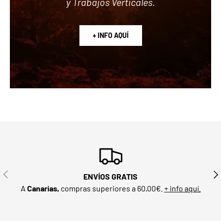
y Trabajos Verticales.
+ INFO AQUÍ
ANTERIOR
SIG
ENVÍOS GRATIS
A
Canarias,
compras superiores a 60,00€.
+ info aquí.