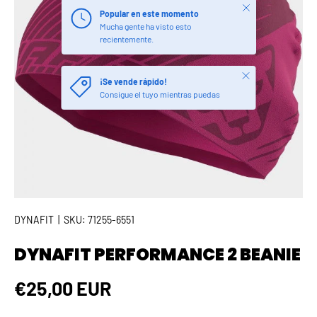
Cerrar
Popular en este momento
Mucha gente ha visto esto
recientemente.
Cerrar
¡Se vende rápido!
Consigue el tuyo mientras puedas
DYNAFIT
|
SKU:
71255-6551
DYNAFIT PERFORMANCE 2 BEANIE
Precio normal
€25,00 EUR