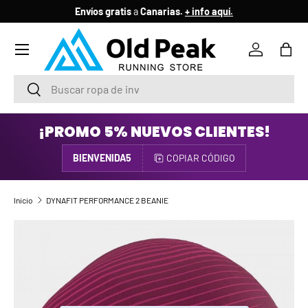
Envíos gratis
a
Canarias.
+ info aquí.
IR AL CONTENIDO
Menú
Iniciar ses
Bols
Buscar
Buscar
¡PROMO 5% NUEVOS CLIENTES!
BIENVENIDA5
COPIAR CÓDIGO
Inicio
DYNAFIT PERFORMANCE 2 BEANIE
IR DIRECTAMENTE A LA INFORMACIÓN DEL PRODUCTO