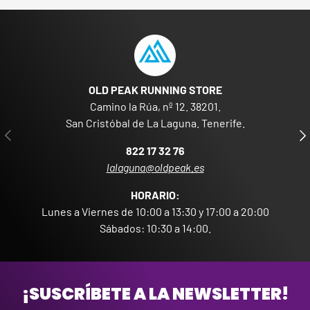
OLD PEAK RUNNING STORE
Camino la Rúa, nº 12. 38201.
San Cristóbal de La Laguna. Tenerife.
ANTERIOR
SIG
822 17 32 76
lalaguna@oldpeak.es
HORARIO:
Lunes a Viernes de 10:00 a 13:30 y 17:00 a 20:00
Sábados: 10:30 a 14:00.
¡SUSCRÍBETE A LA NEWSLETTER!