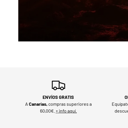
ENVÍOS GRATIS
O
A
Canarias,
compras superiores a
Equípat
60,00€.
+ info aquí.
descue