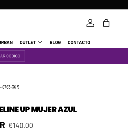
Iniciar sesión
Bolsa
URBAN
OUTLET
BLOG
CONTACTO
IAR CÓDIGO
-8763-36.5
ELINE UP MUJER AZUL
Precio normal
 venta
UR
€140,00