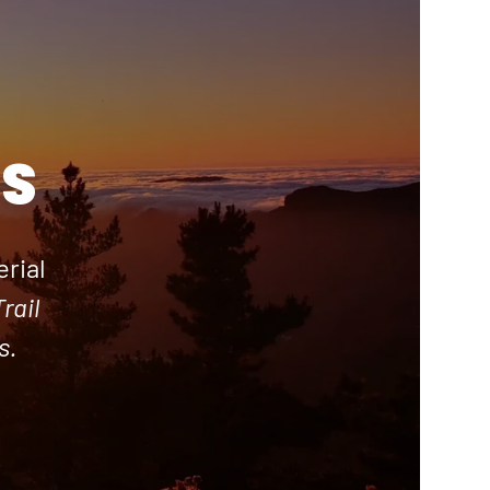
S
rial
rail
s.