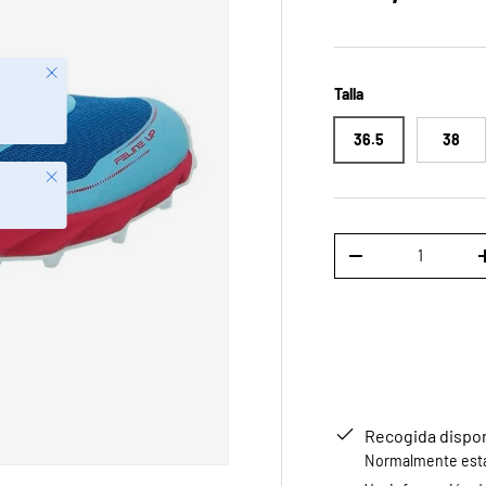
Cerrar
Talla
36.5
38
Cerrar
Cant.
DISMINUIR CANTID
Recogida dispo
Normalmente está 