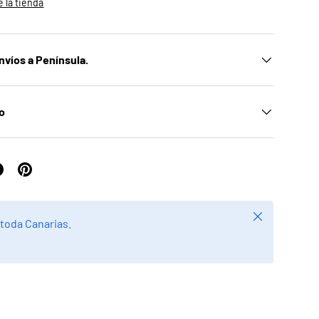
 la tienda
nvíos a Península.
ío
Cerrar
 toda Canarias.