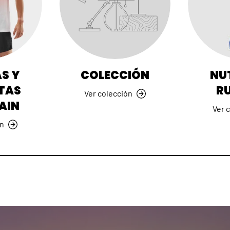
S Y
COLECCIÓN
NU
TAS
R
Ver colección
AIN
Ver 
ón