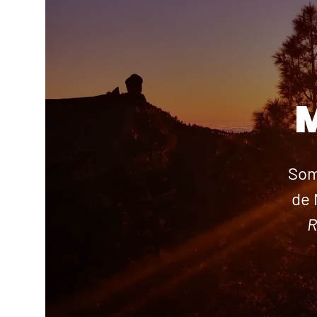
Som
de 
R