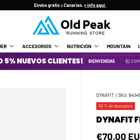
Envíos gratis
a
Canarias.
+ info aquí.
JER
ACCESORIOS
NUTRICIÓN
MOUNTAIN
 5% NUEVOS CLIENTES!
BIENVENIDA5
COP
DYNAFIT
|
SKU:
64046
50 % de descuento
DYNAFIT F
Precio de
€70,00 E