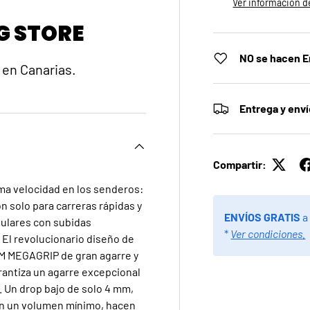
Ver información de
G STORE
NO se hacen E
 en Canarias.
Entrega y env
Compartir:
ima velocidad en los senderos:
on solo para carreras rápidas y
ENVÍOS GRATIS
a
gulares con subidas
*
Ver condiciones.
El revolucionario diseño de
AM MEGAGRIP de gran agarre y
rantiza un agarre excepcional
. Un drop bajo de solo 4 mm,
 con un volumen mínimo, hacen