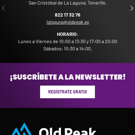
San Cristóbal de La Laguna. Tenerife.
ANTERIOR
SIG
822 17 32 76
lalaguna@oldpeak.es
HORARIO:
Lunes a Viernes de 10:00 a 13:30 y 17:00 a 20:00
Sábados: 10:30 a 14:00.
¡SUSCRÍBETE A LA NEWSLETTER!
REGÍSTRATE GRATIS