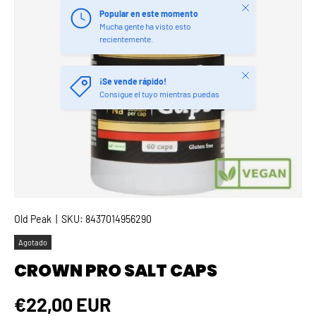
Cerrar
Popular en este momento
Mucha gente ha visto esto
recientemente.
Cerrar
¡Se vende rápido!
Consigue el tuyo mientras puedas
Old Peak
|
SKU:
8437014956290
Agotado
CROWN PRO SALT CAPS
Precio normal
€22,00 EUR