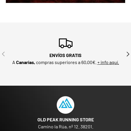
ANTERIOR
SIG
ENVÍOS GRATIS
A
Canarias,
compras superiores a 60,00€.
+ info aquí.
OLD PEAK RUNNING STORE
Camino la Rúa, nº 12. 38201.