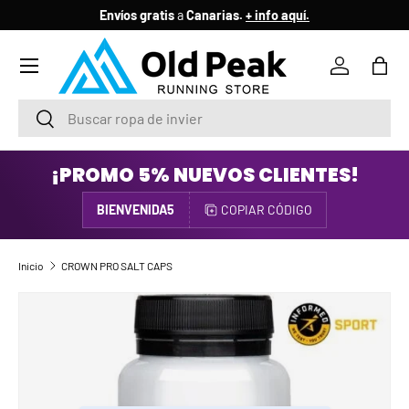
Envíos gratis
a
Canarias.
+ info aquí.
IR AL CONTENIDO
Menú
Iniciar ses
Bols
Buscar
Buscar
¡PROMO 5% NUEVOS CLIENTES!
BIENVENIDA5
COPIAR CÓDIGO
Inicio
CROWN PRO SALT CAPS
IR DIRECTAMENTE A LA INFORMACIÓN DEL PRODUCTO