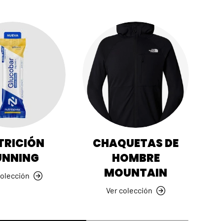
y material
anarias.
CÓDIGO
ok
LinkedIn
TRICIÓN
CHAQUETAS DE
UNNING
HOMBRE
MOUNTAIN
colección
Ver colección