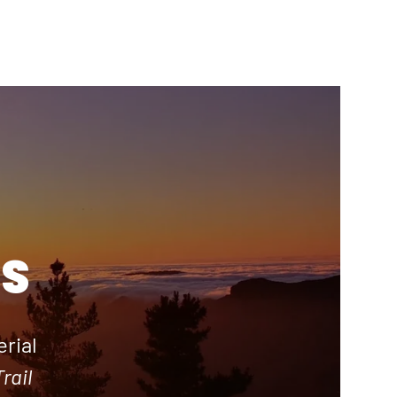
S
rial
rail