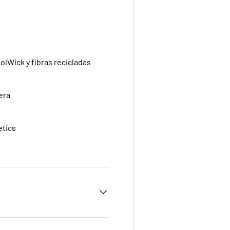
olWick y fibras recicladas
era
etics