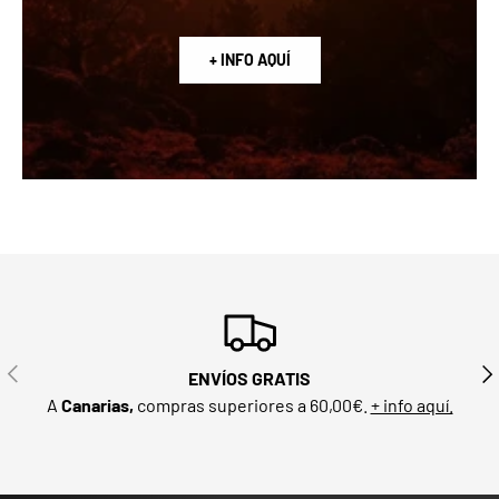
+ INFO AQUÍ
ANTERIOR
SIG
ENVÍOS GRATIS
A
Canarias,
compras superiores a 60,00€.
+ info aquí.