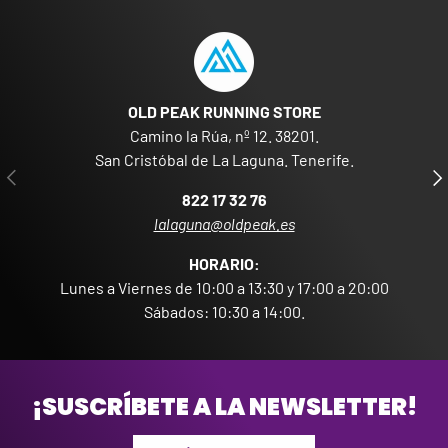
OLD PEAK RUNNING STORE
Camino la Rúa, nº 12. 38201.
San Cristóbal de La Laguna. Tenerife.
ANTERIOR
SIG
822 17 32 76
lalaguna@oldpeak.es
HORARIO:
Lunes a Viernes de 10:00 a 13:30 y 17:00 a 20:00
Sábados: 10:30 a 14:00.
¡SUSCRÍBETE A LA NEWSLETTER!