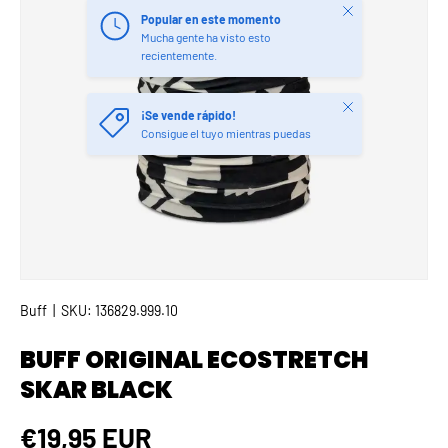
Cerrar
Popular en este momento
Mucha gente ha visto esto
recientemente.
Cerrar
¡Se vende rápido!
Consigue el tuyo mientras puedas
Buff
|
SKU:
136829.999.10
BUFF ORIGINAL ECOSTRETCH
SKAR BLACK
Precio normal
€19,95 EUR