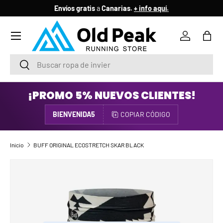
Envíos gratis
a
Canarias.
+ info aquí.
IR AL CONTENIDO
Menú
Iniciar ses
Bols
Buscar
Buscar
¡PROMO 5% NUEVOS CLIENTES!
BIENVENIDA5
COPIAR CÓDIGO
Inicio
BUFF ORIGINAL ECOSTRETCH SKAR BLACK
IR DIRECTAMENTE A LA INFORMACIÓN DEL PRODUCTO