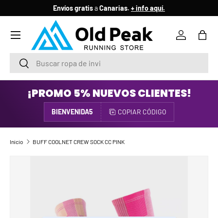
Envíos gratis
a
Canarias.
+ info aquí.
IR AL CONTENIDO
Menú
Iniciar ses
Bols
Buscar
Buscar
¡PROMO 5% NUEVOS CLIENTES!
BIENVENIDA5
COPIAR CÓDIGO
Inicio
BUFF COOLNET CREW SOCK CC PINK
IR DIRECTAMENTE A LA INFORMACIÓN DEL PRODUCTO