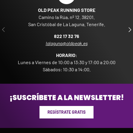
OLD PEAK RUNNING STORE
Camino la Rúa, nº 12. 38201.
San Cristóbal de La Laguna. Tenerife.
ANTERIOR
SIG
822 17 32 76
lalaguna@oldpeak.es
HORARIO:
Lunes a Viernes de 10:00 a 13:30 y 17:00 a 20:00
Sábados: 10:30 a 14:00.
¡SUSCRÍBETE A LA NEWSLETTER!
REGÍSTRATE GRATIS