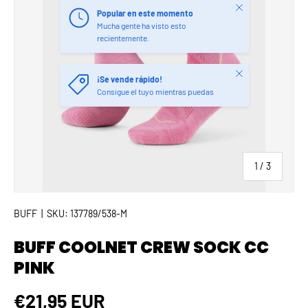
Cerrar
Popular en este momento
Mucha gente ha visto esto
recientemente.
Cerrar
¡Se vende rápido!
Consigue el tuyo mientras puedas
de
1
/
3
BUFF
|
SKU:
137789/538-M
BUFF COOLNET CREW SOCK CC
PINK
Precio normal
€21,95 EUR