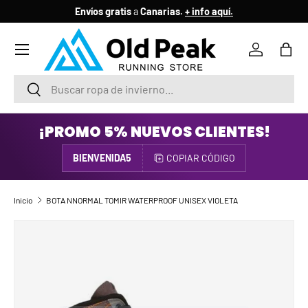
Envíos gratis
a
Canarias.
+ info aquí.
IR AL CONTENIDO
Menú
Iniciar ses
Bols
Buscar
Buscar
¡PROMO 5% NUEVOS CLIENTES!
BIENVENIDA5
COPIAR CÓDIGO
Inicio
BOTA NNORMAL TOMIR WATERPROOF UNISEX VIOLETA
IR DIRECTAMENTE A LA INFORMACIÓN DEL PRODUCTO