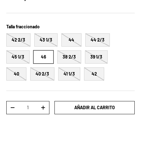
Talla fraccionado
42 2/3
43 1/3
44
44 2/3
45 1/3
46
38 2/3
39 1/3
40
40 2/3
41 1/3
42
Cant.
AÑADIR AL CARRITO
DISMINUIR CANTIDAD
AUMENTAR LA CANTIDAD