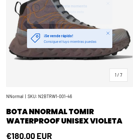
Cerrar
¡Se vende rápido!
Consigue el tuyo mientras puedas
de
1
/
7
NNormal
|
SKU:
N2BTRW1-001-46
BOTA NNORMAL TOMIR
WATERPROOF UNISEX VIOLETA
Precio normal
€180,00 EUR