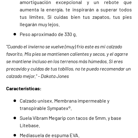
amortiguación excepcional y un rebote que
LLÉVATE UN 5% DE
aumenta la energía, te inspirarán a superar todos
tus límites. Si cuidas bien tus zapatos, tus pies
DESCUENTO
llegarán muy lejos.
Peso aproximado de 330 g.
Suscríbete y recibe tu código de descuento al
instante. Solo ofertas reales y material probado en
''Cuando el invierno se vuelve (muy) frío este es mi calzado
las montañas de Canarias.
favorito. Mis pies se mantienen calientes y secos, y el agarre
se mantiene incluso en los terrenos más húmedos. Si eres
precavido y cuidas de tus tobillos, no te puedo recomendar un
BIENVENIDA5
COPIAR CÓDIGO
calzado mejor.'' - Dakota Jones
Características:
Facebook
YouTube
Instagram
TikTok
LinkedIn
Calzado unisex. Membrana impermeable y
transpirable Sympatex®.
Suela Vibram Megarip con tacos de 5mm. y base
Litebase.
Mediasuela de espuma EVA.