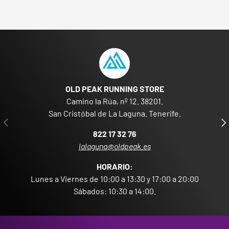
OLD PEAK RUNNING STORE
Camino la Rúa, nº 12. 38201.
San Cristóbal de La Laguna. Tenerife.
ANTERIOR
SIG
822 17 32 76
lalaguna@oldpeak.es
HORARIO:
Lunes a Viernes de 10:00 a 13:30 y 17:00 a 20:00
Sábados: 10:30 a 14:00.