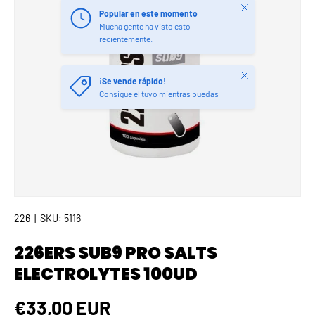
Cerrar
Popular en este momento
Mucha gente ha visto esto
recientemente.
Cerrar
¡Se vende rápido!
Consigue el tuyo mientras puedas
226
|
SKU:
5116
226ERS SUB9 PRO SALTS
ELECTROLYTES 100UD
Precio normal
€33,00 EUR