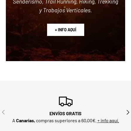
Senderismo, Trail Running, Hiking, Trekking
y Trabajos Verticales.
+ INFO AQUÍ
ANTERIOR
SIG
ENVÍOS GRATIS
A
Canarias,
compras superiores a 60,00€.
+ info aquí.