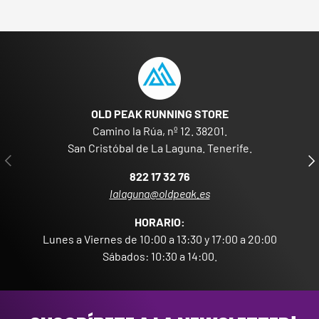
OLD PEAK RUNNING STORE
Camino la Rúa, nº 12. 38201.
San Cristóbal de La Laguna. Tenerife.
ANTERIOR
SIG
822 17 32 76
lalaguna@oldpeak.es
HORARIO:
Lunes a Viernes de 10:00 a 13:30 y 17:00 a 20:00
Sábados: 10:30 a 14:00.