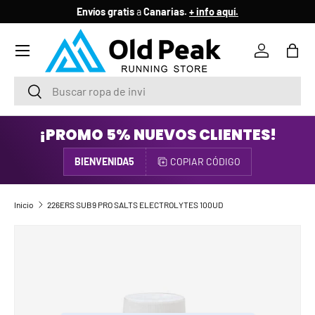
Envíos gratis
a
Canarias.
+ info aquí.
IR AL CONTENIDO
Menú
Iniciar ses
Bols
Buscar
Buscar
¡PROMO 5% NUEVOS CLIENTES!
BIENVENIDA5
COPIAR CÓDIGO
Inicio
226ERS SUB9 PRO SALTS ELECTROLYTES 100UD
IR DIRECTAMENTE A LA INFORMACIÓN DEL PRODUCTO