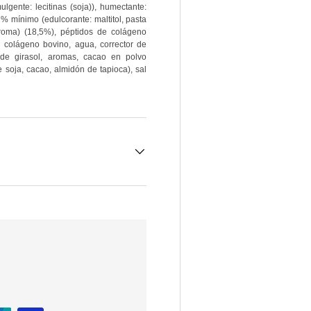
lgente: lecitinas (soja)), humectante:
2% mínimo (edulcorante: maltitol, pasta
aroma) (18,5%), péptidos de colágeno
 colágeno bovino, agua, corrector de
e de girasol, aromas, cacao en polvo
 soja, cacao, almidón de tapioca), sal