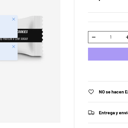
Cant.
DISMINUIR CANTID
Cerrar
NO se hacen E
Entrega y env