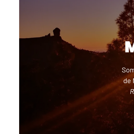
Som
de 
R