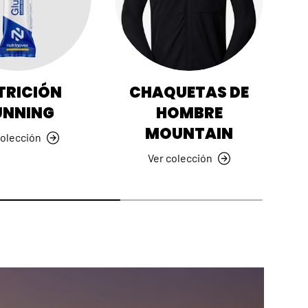
y material
anarias.
CÓDIGO
TRICIÓN
CHAQUETAS DE
ok
LinkedIn
UNNING
HOMBRE
MOUNTAIN
colección
Ver colección