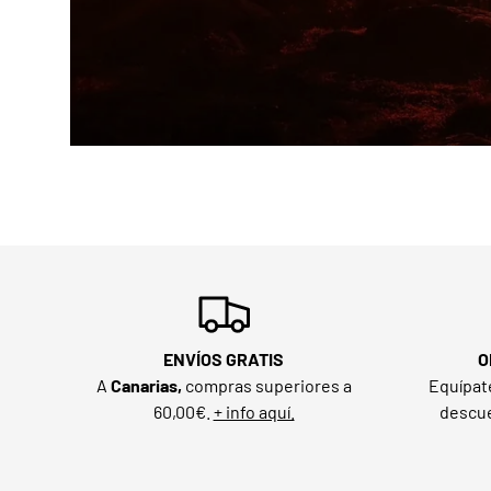
ENVÍOS GRATIS
O
A
Canarias,
compras superiores a
Equípat
60,00€.
+ info aquí.
descue