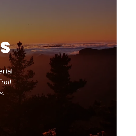
S
rial
rail
s.