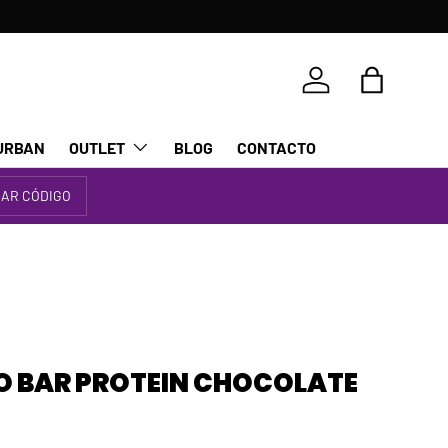
Iniciar sesión
Bolsa
URBAN
OUTLET
BLOG
CONTACTO
IAR CÓDIGO
EO BAR PROTEIN CHOCOLATE
rmal
R