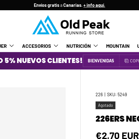
Envíos gratis
a
Canarias.
+ info aquí.
JER
ACCESORIOS
NUTRICIÓN
MOUNTAIN
 5% NUEVOS CLIENTES!
BIENVENIDA5
COP
226
|
SKU:
5249
Agotado
226ERS N
Precio no
€2,70 EU