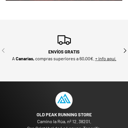
ANTERIOR
SIG
ENVÍOS GRATIS
A
Canarias,
compras superiores a 60,00€.
+ info aquí.
OLD PEAK RUNNING STORE
Camino la Rúa, nº 12. 38201.