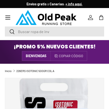
Envíos gratis
a
Canarias.
+ info aquí.
IR AL CONTENIDO
Menú
Iniciar ses
Bols
Buscar
Buscar
¡PROMO 5% NUEVOS CLIENTES!
BIENVENIDA5
COPIAR CÓDIGO
Inicio
226ERS ISOTONIC 500GR COLA
IR DIRECTAMENTE A LA INFORMACIÓN DEL PRODUCTO