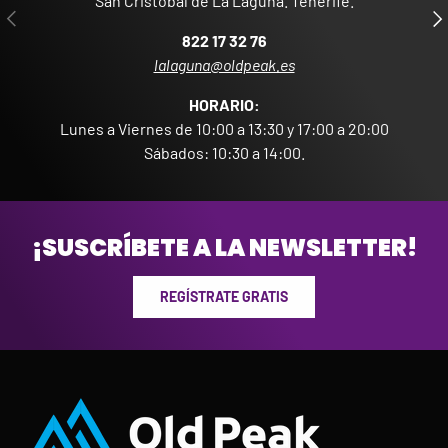
San Cristóbal de La Laguna. Tenerife.
ANTERIOR
SIG
822 17 32 76
lalaguna@oldpeak.es
HORARIO:
Lunes a Viernes de 10:00 a 13:30 y 17:00 a 20:00
Sábados: 10:30 a 14:00.
¡SUSCRÍBETE A LA NEWSLETTER!
REGÍSTRATE GRATIS