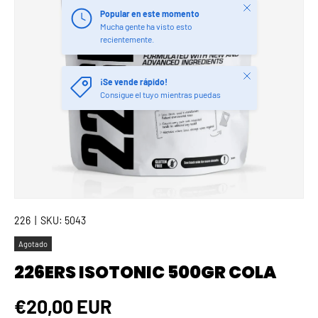
Cerrar
Popular en este momento
Mucha gente ha visto esto
recientemente.
Cerrar
¡Se vende rápido!
Consigue el tuyo mientras puedas
226
|
SKU:
5043
Agotado
226ERS ISOTONIC 500GR COLA
Precio normal
€20,00 EUR