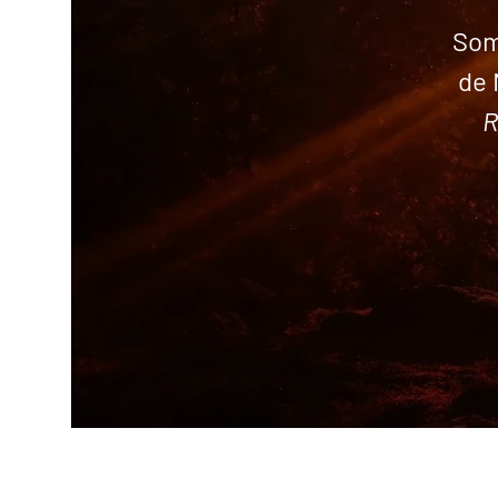
Som
de 
R