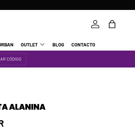
Iniciar sesión
Bolsa
URBAN
OUTLET
BLOG
CONTACTO
IAR CÓDIGO
TA ALANINA
rmal
R