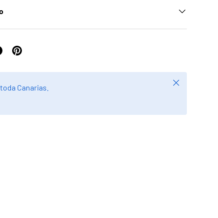
ío
Cerrar
 toda Canarias.