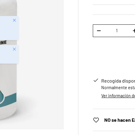
Cerrar
Cant.
DISMINUIR CANTID
Cerrar
Recogida dispo
Normalmente está 
Ver información de
NO se hacen E