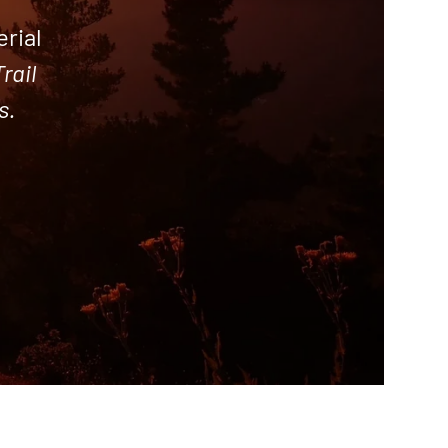
rial
rail
s.