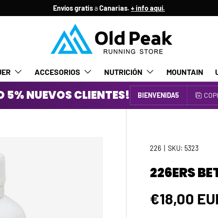
Envíos gratis
a
Canarias.
+ info aquí.
JER
ACCESORIOS
NUTRICIÓN
MOUNTAIN
 5% NUEVOS CLIENTES!
BIENVENIDA5
COP
226
|
SKU:
5323
226ERS BE
Precio no
€18,00 EU