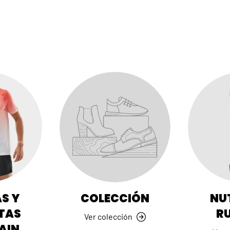
S Y
COLECCIÓN
NU
TAS
R
Ver colección
AIN