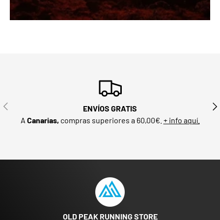
ANTERIOR
SIG
ENVÍOS GRATIS
A
Canarias,
compras superiores a 60,00€.
+ info aquí.
OLD PEAK RUNNING STORE