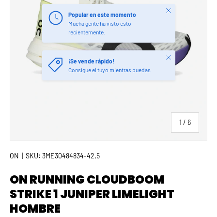
Cerrar
Popular en este momento
Mucha gente ha visto esto
recientemente.
Cerrar
¡Se vende rápido!
Consigue el tuyo mientras puedas
de
1
/
6
ON
|
SKU:
3ME30484834-42,5
ON RUNNING CLOUDBOOM
STRIKE 1 JUNIPER LIMELIGHT
HOMBRE