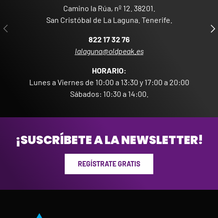
Camino la Rúa, nº 12. 38201.
San Cristóbal de La Laguna. Tenerife.
ANTERIOR
SIG
822 17 32 76
lalaguna@oldpeak.es
HORARIO:
Lunes a Viernes de 10:00 a 13:30 y 17:00 a 20:00
Sábados: 10:30 a 14:00.
¡SUSCRÍBETE A LA NEWSLETTER!
REGÍSTRATE GRATIS