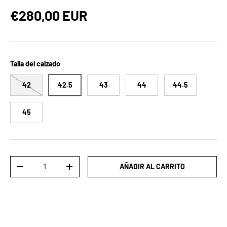
Precio normal
€280,00 EUR
Talla del calzado
42
42.5
43
44
44.5
45
Cant.
AÑADIR AL CARRITO
DISMINUIR CANTIDAD
AUMENTAR LA CANTIDAD