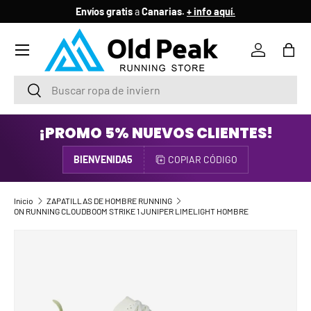
Envíos gratis
a
Canarias.
+ info aquí.
IR AL CONTENIDO
Menú
Iniciar ses
Bols
Buscar
Buscar
¡PROMO 5% NUEVOS CLIENTES!
BIENVENIDA5
COPIAR CÓDIGO
Inicio
ZAPATILLAS DE HOMBRE RUNNING
ON RUNNING CLOUDBOOM STRIKE 1 JUNIPER LIMELIGHT HOMBRE
IR DIRECTAMENTE A LA INFORMACIÓN DEL PRODUCTO