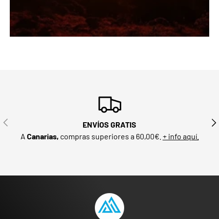
ANTERIOR
SIG
ENVÍOS GRATIS
A
Canarias,
compras superiores a 60,00€.
+ info aquí.