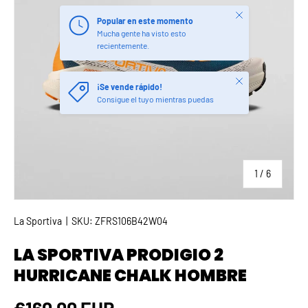
Cerrar
Popular en este momento
Mucha gente ha visto esto
recientemente.
Cerrar
¡Se vende rápido!
Consigue el tuyo mientras puedas
de
1
/
6
La Sportiva
|
SKU:
ZFRS106B42W04
LA SPORTIVA PRODIGIO 2
HURRICANE CHALK HOMBRE
Precio normal
€160,00 EUR