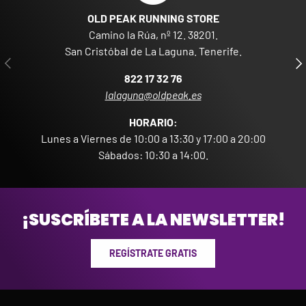
OLD PEAK RUNNING STORE
Camino la Rúa, nº 12. 38201.
San Cristóbal de La Laguna. Tenerife.
ANTERIOR
SIG
822 17 32 76
lalaguna@oldpeak.es
HORARIO:
Lunes a Viernes de 10:00 a 13:30 y 17:00 a 20:00
Sábados: 10:30 a 14:00.
¡SUSCRÍBETE A LA NEWSLETTER!
REGÍSTRATE GRATIS