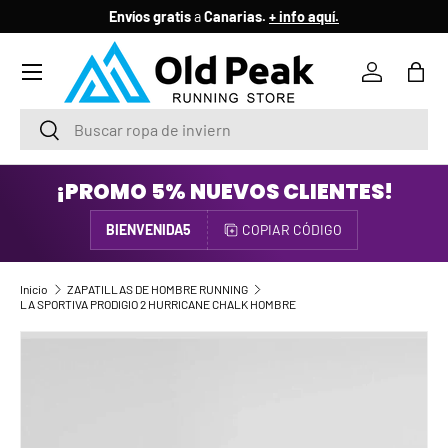
Envíos gratis
a
Canarias.
+ info aquí.
IR AL CONTENIDO
Menú
Iniciar ses
Bols
Buscar
Buscar
¡PROMO 5% NUEVOS CLIENTES!
BIENVENIDA5
COPIAR CÓDIGO
Inicio
ZAPATILLAS DE HOMBRE RUNNING
LA SPORTIVA PRODIGIO 2 HURRICANE CHALK HOMBRE
IR DIRECTAMENTE A LA INFORMACIÓN DEL PRODUCTO