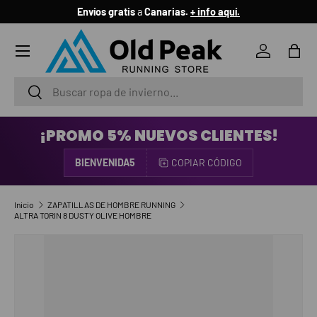
“
NO se hacen Envíos a Península
”
.
+ info aquí.
IR AL CONTENIDO
Menú
Iniciar ses
Bols
Buscar
Buscar
¡PROMO 5% NUEVOS CLIENTES!
BIENVENIDA5
COPIAR CÓDIGO
Inicio
ZAPATILLAS DE HOMBRE RUNNING
ALTRA TORIN 8 DUSTY OLIVE HOMBRE
IR DIRECTAMENTE A LA INFORMACIÓN DEL PRODUCTO