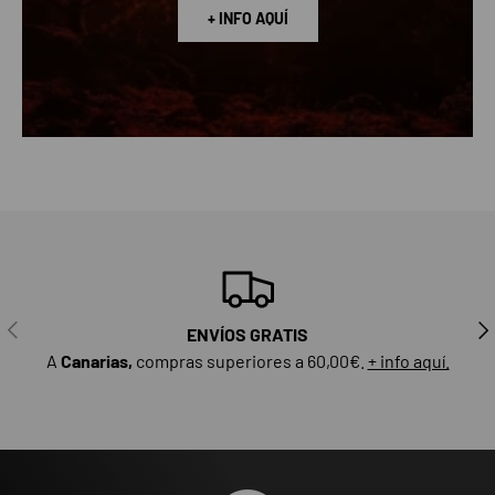
+ INFO AQUÍ
ANTERIOR
SIG
ENVÍOS GRATIS
A
Canarias,
compras superiores a 60,00€.
+ info aquí.