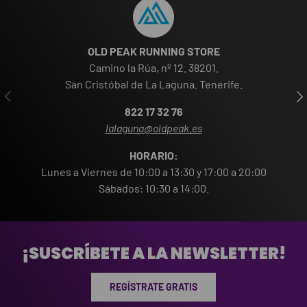
OLD PEAK RUNNING STORE
Camino la Rúa, nº 12. 38201.
San Cristóbal de La Laguna. Tenerife.
ANTERIOR
SIG
822 17 32 76
lalaguna@oldpeak.es
HORARIO:
Lunes a Viernes de 10:00 a 13:30 y 17:00 a 20:00
Sábados: 10:30 a 14:00.
¡SUSCRÍBETE A LA NEWSLETTER!
REGÍSTRATE GRATIS