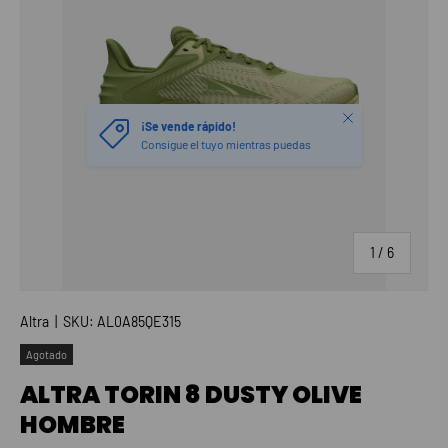
Cerrar
¡Se vende rápido!
Consigue el tuyo mientras puedas
de
1
/
6
Altra
|
SKU:
AL0A85QE315
Agotado
ALTRA TORIN 8 DUSTY OLIVE
HOMBRE