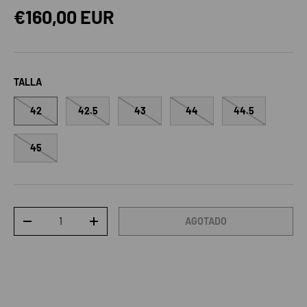
Precio normal
€160,00 EUR
TALLA
42
42.5
43
44
44.5
45
Cant.
AGOTADO
DISMINUIR CANTIDAD
AUMENTAR LA CANTIDAD