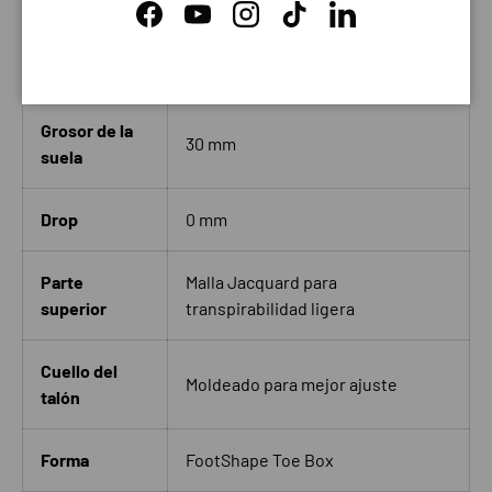
Suela
FootPod
Facebook
YouTube
Instagram
TikTok
LinkedIn
Acolchado
Máximo
Grosor de la
30 mm
suela
Drop
0 mm
Parte
Malla Jacquard para
superior
transpirabilidad ligera
Cuello del
Moldeado para mejor ajuste
talón
Forma
FootShape Toe Box