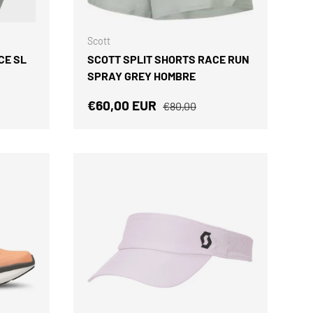
ELEGIR OPCIONES
ELEGIR OPCIONES
Scott
CE SL
SCOTT SPLIT SHORTS RACE RUN
SPRAY GREY HOMBRE
Precio de venta
Precio normal
€60,00 EUR
€80,00