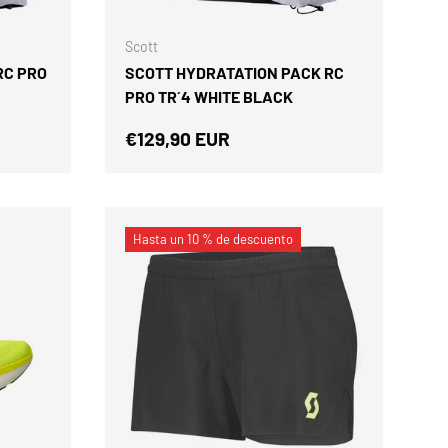
Scott
RC PRO
SCOTT HYDRATATION PACK RC
PRO TR´4 WHITE BLACK
Precio normal
€129,90 EUR
Hasta un 10 % de descuento
ELEGIR OPCIONES
ELEGIR OPCIONES