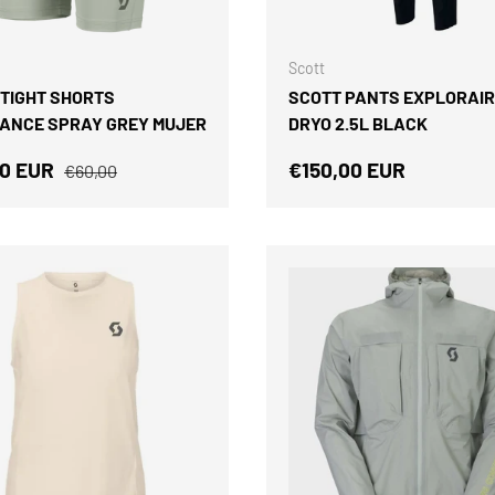
ELEGIR OPCIONES
Scott
 TIGHT SHORTS
SCOTT PANTS EXPLORAIR
ANCE SPRAY GREY MUJER
DRYO 2.5L BLACK
 de venta
Precio normal
Precio normal
00 EUR
€150,00 EUR
€60,00