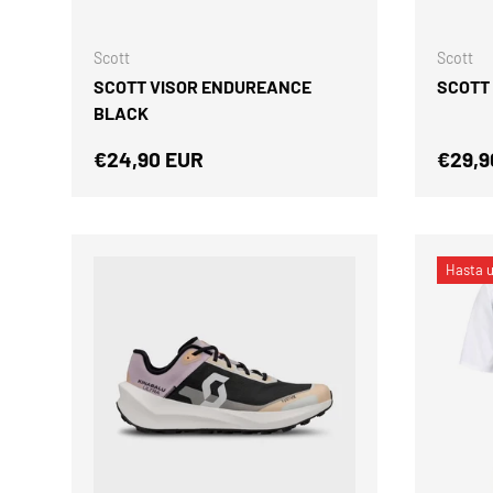
AÑADIR AL CARRITO
Scott
Scott
SCOTT VISOR ENDUREANCE
SCOTT
BLACK
Precio normal
Preci
€24,90 EUR
€29,9
Hasta 