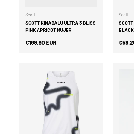
ELEGIR OPCIONES
Scott
Scott
SCOTT KINABALU ULTRA 3 BLISS
SCOTT 
PINK APRICOT MUJER
BLACK
Precio normal
Precio
€169,90 EUR
€59,2
ELEGIR OPCIONES