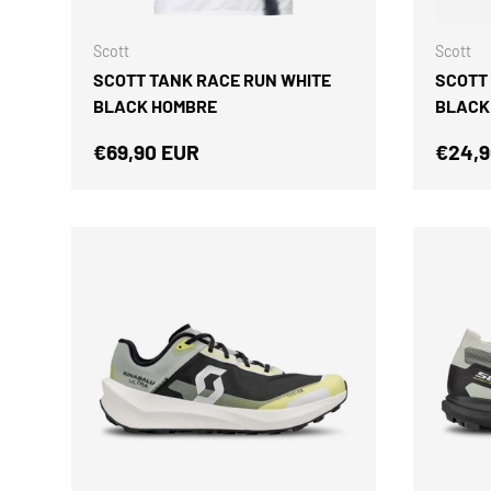
Scott
Scott
SCOTT TANK RACE RUN WHITE
SCOTT
BLACK HOMBRE
BLACK
Precio normal
Preci
€69,90 EUR
€24,9
ELEGIR OPCIONES