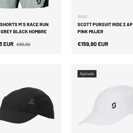
ELEGIR OPCIONES
Scott
 SHORTS M´S RACE RUN
SCOTT PURSUIT RIDE 2 A
 GREY BLACK HOMBRE
PINK MUJER
 de venta
Precio normal
Precio normal
3 EUR
€159,90 EUR
€89,90
Agotado
BIENVENIDOS/
LLÉVATE U
DE DESCU
Suscríbete y recibe tu código