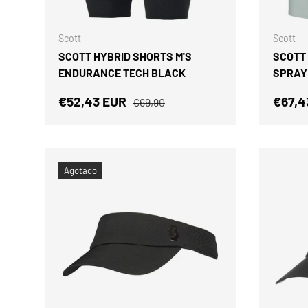
ELEGIR OPCIONES
Scott
Scott
SCOTT HYBRID SHORTS M'S
SCOTT
ENDURANCE TECH BLACK
SPRAY
Precio de venta
Precio normal
Precio
€52,43 EUR
€67,4
€69,90
Agotado