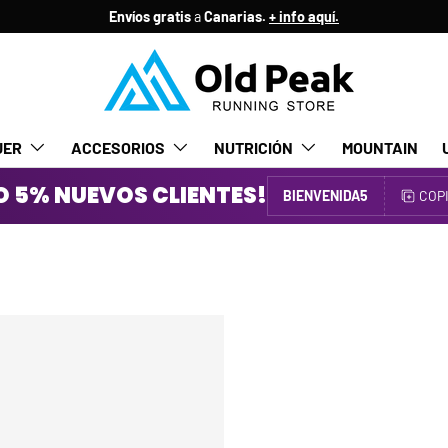
Envíos gratis
a
Canarias.
+ info aquí.
JER
ACCESORIOS
NUTRICIÓN
MOUNTAIN
 5% NUEVOS CLIENTES!
BIENVENIDA5
COP