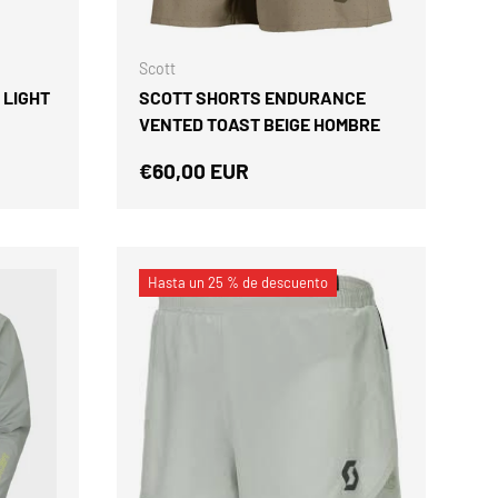
ELEGIR OPCIONES
ELEGIR OPCIONES
Scott
 LIGHT
SCOTT SHORTS ENDURANCE
VENTED TOAST BEIGE HOMBRE
Precio normal
€60,00 EUR
Hasta un 25 % de descuento