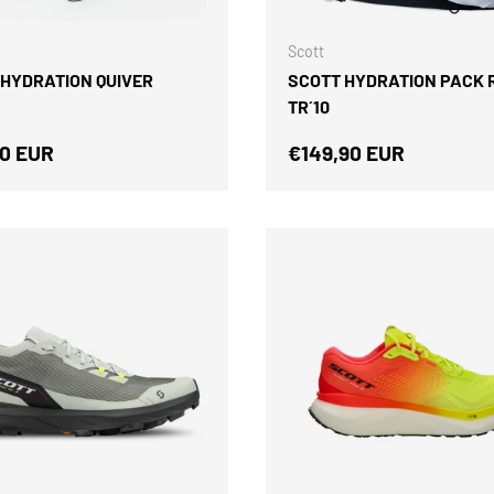
Scott
 HYDRATION QUIVER
SCOTT HYDRATION PACK 
TR´10
o normal
Precio normal
0 EUR
€149,90 EUR
ELEGIR OPCIONES