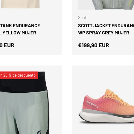
ELEGIR OPCIONES
Scott
 TANK ENDURANCE
SCOTT JACKET ENDURAN
L YELLOW MUJER
WP SPRAY GREY MUJER
o normal
Precio normal
0 EUR
€199,90 EUR
un 25 % de descuento