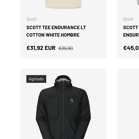
ELEGIR OPCIONES
Scott
Scott
SCOTT TEE ENDURANCE LT
SCOTT
COTTON WHITE HOMBRE
ENDUR
Precio de venta
Precio normal
Precio
€31,92 EUR
€45,
€39,90
Agotado