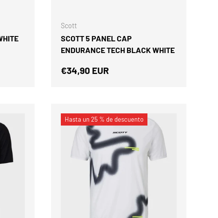
AÑADIR AL CARRITO
AÑADIR AL CARRIT
es y material
e Canarias.
Scott
WHITE
SCOTT 5 PANEL CAP
AR CÓDIGO
ENDURANCE TECH BLACK WHITE
Precio normal
€34,90 EUR
am
kTok
LinkedIn
Hasta un 25 % de descuento