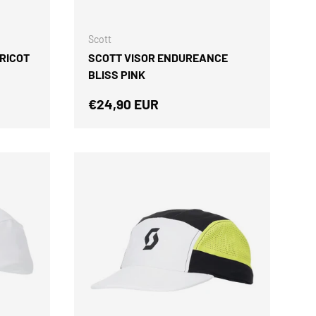
ELEGIR OPCIONES
AÑADIR AL CARRIT
Scott
PRICOT
SCOTT VISOR ENDUREANCE
BLISS PINK
Precio normal
€24,90 EUR
Cerrar
AS
N 5%
ENTO
 de descuento