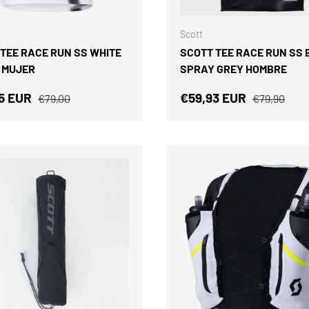
ELEGIR OPCIONES
Scott
TEE RACE RUN SS WHITE
SCOTT TEE RACE RUN SS
 MUJER
SPRAY GREY HOMBRE
 de venta
Precio normal
Precio de venta
Precio norm
5 EUR
€59,93 EUR
€79,00
€79,90
AÑADIR AL CARRITO