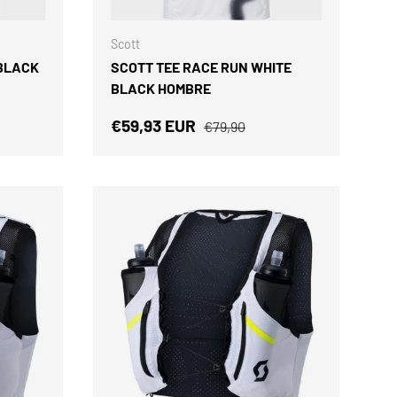
ELEGIR OPCIONES
ELEGIR OPCIONES
Scott
 BLACK
SCOTT TEE RACE RUN WHITE
BLACK HOMBRE
al
Precio de venta
Precio normal
€59,93 EUR
€79,90
ELEGIR OPCIONES
ELEGIR OPCIONES