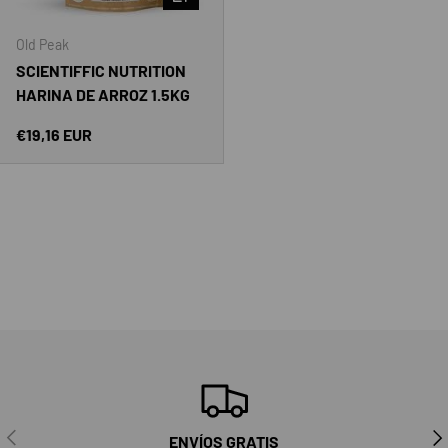
Old Peak
SCIENTIFFIC NUTRITION
HARINA DE ARROZ 1.5KG
Precio normal
€19,16 EUR
ANTERIOR
SIG
ENVÍOS GRATIS