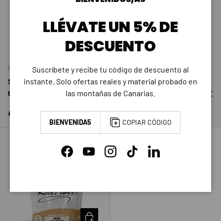
LLÉVATE UN 5% DE
AÑADIR AL CARRITO
DESCUENTO
AÑADIR 
Old Peak
Suscríbete y recibe tu código de descuento al
Old Peak
SCIENTIFFIC NUTRITION
instante. Solo ofertas reales y material probado en
SCIENTIFFIC NUTRITION
OMEGA 3 100 PERLAS
las montañas de Canarias.
MAGNESIUM BISGLICINATE
Precio normal
Precio normal
€23,40 EUR
€15,40 EUR
BIENVENIDA5
COPIAR CÓDIGO
Facebook
YouTube
Instagram
TikTok
LinkedIn
AÑADIR AL CARRITO