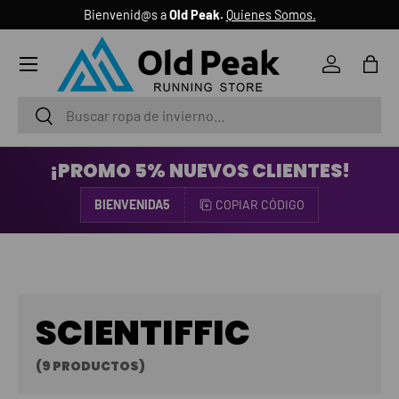
Bienvenid@s a
Old Peak.
Quienes Somos.
IR AL CONTENIDO
Menú
Iniciar ses
Bols
Buscar
Buscar
¡PROMO 5% NUEVOS CLIENTES!
BIENVENIDA5
COPIAR CÓDIGO
SCIENTIFFIC
(9 PRODUCTOS)