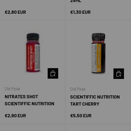
25ML
Precio normal
Precio normal
€2,80 EUR
€1,30 EUR
AÑADIR AL CARRITO
AÑADIR 
Old Peak
Old Peak
NITRATES SHOT
SCIENTIFFIC NUTRITION
SCIENTIFFIC NUTRITION
TART CHERRY
Precio normal
Precio normal
€2,90 EUR
€5,50 EUR