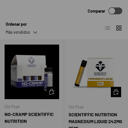
Comparar
Ordenar por
Lista
Cuadrí
Más vendidos
AÑADIR AL CARRITO
AÑADIR 
Old Peak
Old Peak
NO-CRAMP SCIENTIFFIC
SCIENTIFFIC NUTRITION
NUTRITION
MAGNESIUM LIQUID 242MG