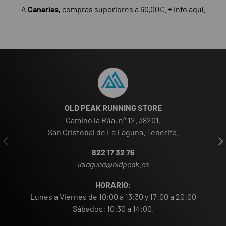
A
Canarias,
compras superiores a 60,00€.
+ info aquí.
OLD PEAK RUNNING STORE
Camino la Rúa, nº 12. 38201.
San Cristóbal de La Laguna. Tenerife.
ANTERIOR
SIG
822 17 32 76
lalaguna@oldpeak.es
HORARIO:
Lunes a Viernes de 10:00 a 13:30 y 17:00 a 20:00
Sábados: 10:30 a 14:00.