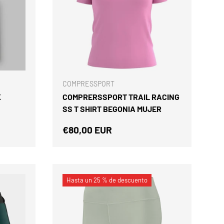
ELEGIR OPCIONES
ELEGIR OPCIONES
COMPRESSPORT
K
COMPRERSSPORT TRAIL RACING
SS T SHIRT BEGONIA MUJER
Precio normal
€80,00 EUR
Hasta un 25 % de descuento
 descuento