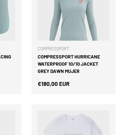
ELEGIR OPCIONES
ELEGIR OPCIONES
COMPRESSPORT
ACING
COMPRESSPORT HURRICANE
WATERPROOF 10/10 JACKET
GREY DAWN MUJER
mal
Precio normal
€180,00 EUR