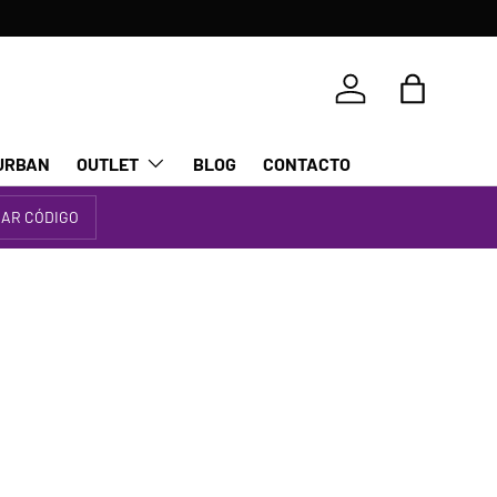
Iniciar sesión
Bolsa
URBAN
OUTLET
BLOG
CONTACTO
IAR CÓDIGO