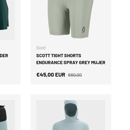
y material
anarias.
CÓDIGO
ELEGIR OPCIONES
ELEGIR OPCIONES
ok
LinkedIn
Scott
NDER
SCOTT TIGHT SHORTS
ENDURANCE SPRAY GREY MUJER
mal
Precio de venta
Precio normal
€45,00 EUR
€60,00