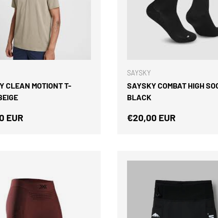
ELEGIR OPCIONES
SAYSKY
Y CLEAN MOTIONT T-
SAYSKY COMBAT HIGH SO
BEIGE
BLACK
o normal
Precio normal
0 EUR
€20,00 EUR