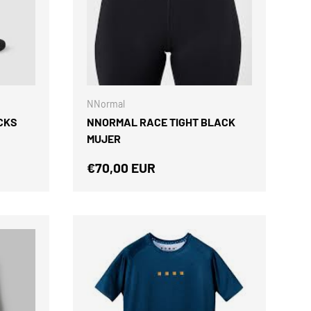
ELEGIR OPCIONES
ELEGIR OPCIONES
NNormal
CKS
NNORMAL RACE TIGHT BLACK
MUJER
Precio normal
€70,00 EUR