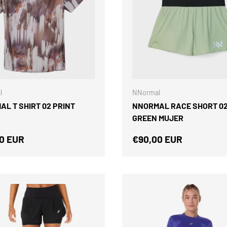
ELEGIR OPCIONES
l
NNormal
L T SHIRT 02 PRINT
NNORMAL RACE SHORT 0
GREEN MUJER
o normal
Precio normal
0 EUR
€90,00 EUR