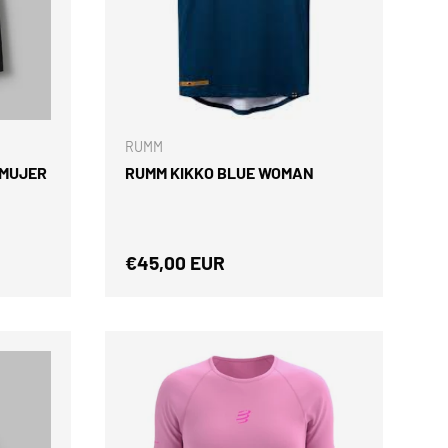
ELEGIR OPCIONES
ELEGIR OPCIONES
RUMM
 MUJER
RUMM KIKKO BLUE WOMAN
Precio normal
€45,00 EUR