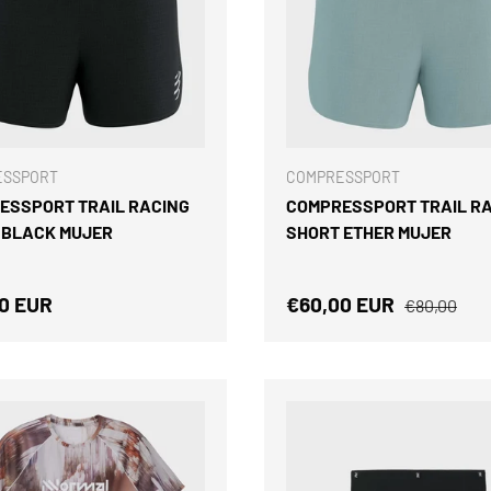
ELEGIR OPCIONES
ESSPORT
COMPRESSPORT
ESSPORT TRAIL RACING
COMPRESSPORT TRAIL R
 BLACK MUJER
SHORT ETHER MUJER
o normal
Precio de venta
Precio nor
0 EUR
€60,00 EUR
€80,00