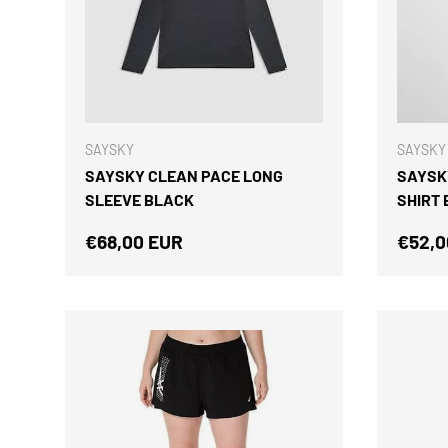
ELEGIR OPCIONES
SAYSKY
SAYSKY
SAYSKY CLEAN PACE LONG
SAYSK
SLEEVE BLACK
SHIRT 
Precio normal
Preci
€68,00 EUR
€52,0