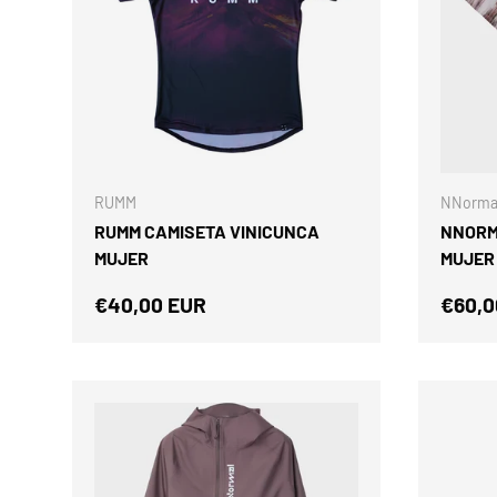
ELEGIR OPCIONES
RUMM
NNorma
RUMM CAMISETA VINICUNCA
NNORMA
MUJER
MUJER
Precio normal
Preci
€40,00 EUR
€60,0