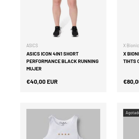
ELEGIR OPCIONES
ASICS
X Bionic
ASICS ICON 4IN1 SHORT
X BION
PERFORMANCE BLACK RUNNING
TIHTS 
MUJER
Precio normal
Preci
€40,00 EUR
€80,0
Agotad