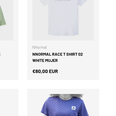
ELEGIR OPCIONES
ELEGIR OPCIONES
NNormal
2
NNORMAL RACE T SHIRT 02
WHITE MUJER
Precio normal
€60,00 EUR