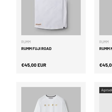
ELEGIR OPCIONES
RUMM
RUMM
RUMM FUJI ROAD
RUMM 
Precio normal
Preci
€45,00 EUR
€45,0
Agotad