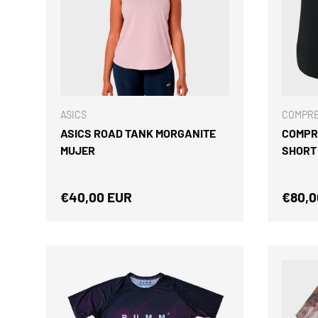
ELEGIR OPCIONES
ASICS
COMPR
ASICS ROAD TANK MORGANITE
COMPR
MUJER
SHORT
Precio normal
Preci
€40,00 EUR
€80,0