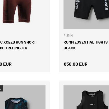
ELEGIR OPCIONES
RUMM
IC XCEED RUN SHORT
RUMM ESSENTIAL TIGHTS
OXID RED MUJER
BLACK
o normal
Precio normal
0 EUR
€50,00 EUR
o