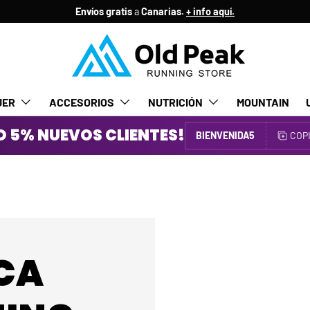
Envíos gratis
a
Canarias.
+ info aquí.
JER
ACCESORIOS
NUTRICIÓN
MOUNTAIN
 5% NUEVOS CLIENTES!
BIENVENIDA5
COP
CA