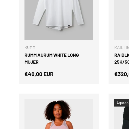
ELEGIR OPCIONES
RUMM
RAIDLI
RUMM AURUM WHITE LONG
RAIDLI
MUJER
25K/5
Precio normal
Preci
€40,00 EUR
€320,
Agotad