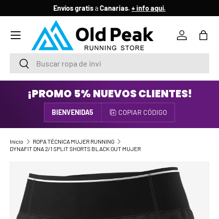
Envíos gratis
a
Canarias.
+ info aquí.
IR AL CONTENIDO
Menú
Iniciar ses
Bols
Buscar
Buscar
¡PROMO 5% NUEVOS CLIENTES!
BIENVENIDA5
COPIAR CÓDIGO
Inicio
ROPA TÉCNICA MUJER RUNNING
DYNAFIT DNA 2/1 SPLIT SHORTS BLACK OUT MUJER
IR DIRECTAMENTE A LA INFORMACIÓN DEL PRODUCTO