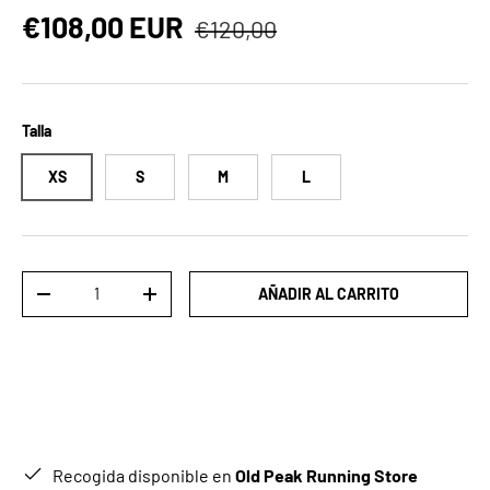
Precio normal
Precio de venta
€108,00 EUR
€120,00
Talla
XS
S
M
L
Cant.
AÑADIR AL CARRITO
DISMINUIR CANTIDAD
AUMENTAR LA CANTIDAD
Recogida disponible en
Old Peak Running Store