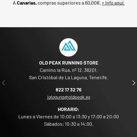
A
Canarias,
compras superiores a 60,00€.
+ info aquí.
OLD PEAK RUNNING STORE
Camino la Rúa, nº 12. 38201.
San Cristóbal de La Laguna. Tenerife.
ANTERIOR
SIG
822 17 32 76
lalaguna@oldpeak.es
HORARIO:
Lunes a Viernes de 10:00 a 13:30 y 17:00 a 20:00
Sábados: 10:30 a 14:00.