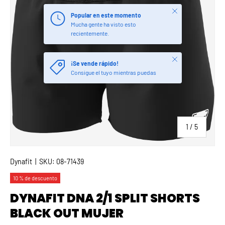
Cerrar
Popular en este momento
Mucha gente ha visto esto
recientemente.
Cerrar
¡Se vende rápido!
Consigue el tuyo mientras puedas
de
1
/
5
Dynafit
|
SKU:
08-71439
10 % de descuento
DYNAFIT DNA 2/1 SPLIT SHORTS
BLACK OUT MUJER