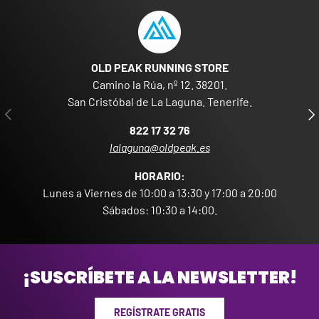
OLD PEAK RUNNING STORE
Camino la Rúa, nº 12. 38201.
San Cristóbal de La Laguna. Tenerife.
ANTERIOR
SIG
822 17 32 76
lalaguna@oldpeak.es
HORARIO:
Lunes a Viernes de 10:00 a 13:30 y 17:00 a 20:00
Sábados: 10:30 a 14:00.
¡SUSCRÍBETE A LA NEWSLETTER!
REGÍSTRATE GRATIS