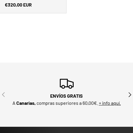
Precio normal
€320,00 EUR
ANTERIOR
SIG
ENVÍOS GRATIS
A
Canarias,
compras superiores a 60,00€.
+ info aquí.