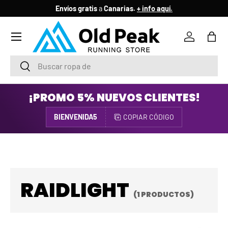
Envíos gratis
a
Canarias.
+ info aquí.
IR AL CONTENIDO
Menú
Iniciar ses
Bols
Buscar
Buscar
¡PROMO 5% NUEVOS CLIENTES!
BIENVENIDA5
COPIAR CÓDIGO
RAIDLIGHT
(1 PRODUCTOS)