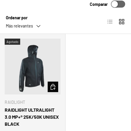
Comparar
Ordenar por
Lista
Cuadrí
Más relevantes
Agotado
ELEGIR OPCIONES
RAIDLIGHT
RAIDLIGHT ULTRALIGHT
3.0 MP+® 25K/50K UNISEX
BLACK