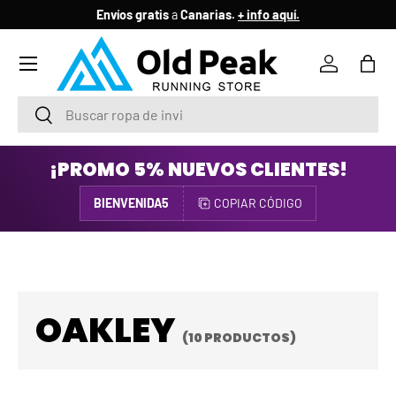
Envíos gratis
a
Canarias.
+ info aquí.
IR AL CONTENIDO
Menú
Iniciar ses
Bols
Buscar
Buscar
¡PROMO 5% NUEVOS CLIENTES!
BIENVENIDA5
COPIAR CÓDIGO
OAKLEY
(10 PRODUCTOS)