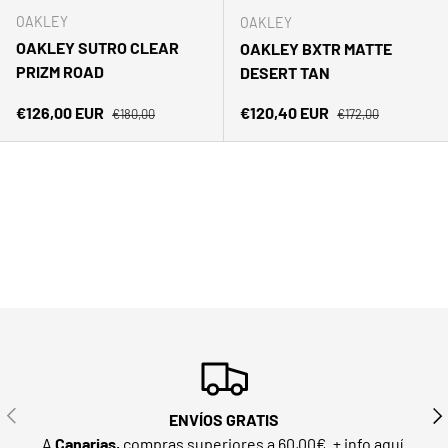
OAKLEY
OAKLEY
OAKLEY SUTRO CLEAR
OAKLEY BXTR MATTE
PRIZM ROAD
DESERT TAN
Precio normal
Precio normal
Precio de venta
Precio de venta
€126,00 EUR
€120,40 EUR
€180,00
€172,00
ANTERIOR
SIG
ENVÍOS GRATIS
A
Canarias,
compras superiores a 60,00€.
+ info aquí.