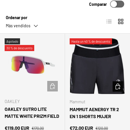
Comparar
Ordenar por
Lista
Cuadrí
Más vendidos
Agotado
Hasta un 40 % de descuento
30 % de descuento
AÑADIR AL CARRITO
ELEGIR 
OAKLEY
Mammut
OAKLEY SUTRO LITE
MAMMUT AENERGY TR 2
MATTE WHITE PRIZM FIELD
EN 1 SHORTS MUJER
Precio normal
Precio normal
Precio de venta
Precio de venta
€119,00 EUR
€72,00 EUR
€170,00
€120,00