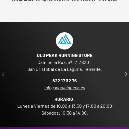
OLD PEAK RUNNING STORE
Camino la Rúa, nº 12. 38201.
San Cristóbal de La Laguna. Tenerife.
ANTERIOR
SIG
822 17 32 76
lalaguna@oldpeak.es
HORARIO:
Lunes a Viernes de 10:00 a 13:30 y 17:00 a 20:00
Sábados: 10:30 a 14:00.