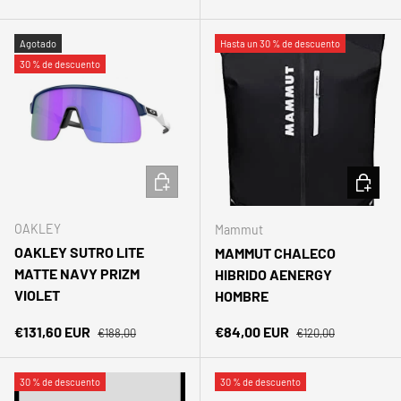
Agotado
Hasta un 30 % de descuento
30 % de descuento
AÑADIR AL CARRITO
ELEGIR 
OAKLEY
Mammut
OAKLEY SUTRO LITE
MAMMUT CHALECO
MATTE NAVY PRIZM
HIBRIDO AENERGY
VIOLET
HOMBRE
Precio normal
Precio normal
Precio de venta
Precio de venta
€131,60 EUR
€84,00 EUR
€188,00
€120,00
30 % de descuento
30 % de descuento