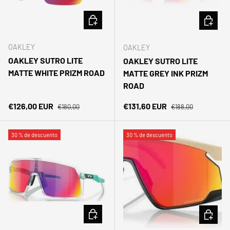
AÑADIR AL CARRITO
AÑADIR 
OAKLEY
OAKLEY
OAKLEY SUTRO LITE
OAKLEY SUTRO LITE
MATTE WHITE PRIZM ROAD
MATTE GREY INK PRIZM
ROAD
Precio normal
Precio normal
Precio de venta
Precio de venta
€126,00 EUR
€131,60 EUR
€180,00
€188,00
30 % de descuento
30 % de descuento
AÑADIR AL CARRITO
AÑADIR 