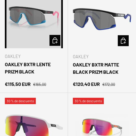
AÑADIR AL CARRITO
AÑADIR 
OAKLEY
OAKLEY
OAKLEY BXTR LENTE
OAKLEY BXTR MATTE
PRIZM BLACK
BLACK PRIZM BLACK
Precio normal
Precio normal
Precio de venta
Precio de venta
€115,50 EUR
€120,40 EUR
€165,00
€172,00
30 % de descuento
30 % de descuento