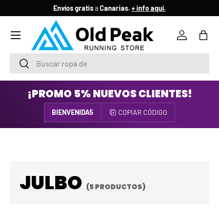
Envíos gratis
a
Canarias.
+ info aquí.
IR AL CONTENIDO
Menú
Iniciar ses
Bols
Buscar
Buscar
¡PROMO 5% NUEVOS CLIENTES!
BIENVENIDA5
COPIAR CÓDIGO
JULBO
(5 PRODUCTOS)