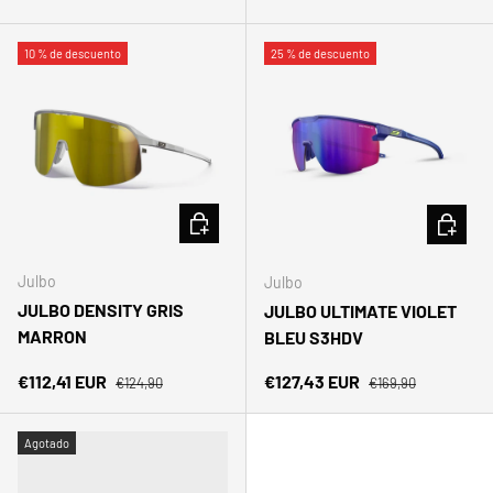
10 % de descuento
25 % de descuento
AÑADIR AL CARRITO
AÑADIR 
Julbo
Julbo
JULBO DENSITY GRIS
JULBO ULTIMATE VIOLET
MARRON
BLEU S3HDV
Precio normal
Precio normal
Precio de venta
Precio de venta
€112,41 EUR
€127,43 EUR
€124,90
€169,90
Agotado