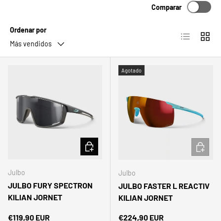
Comparar
Ordenar por
Lista
Cuadrí
Más vendidos
Agotado
AÑADIR AL CARRITO
AÑADIR 
Julbo
Julbo
JULBO FURY SPECTRON
JULBO FASTER L REACTIV
KILIAN JORNET
KILIAN JORNET
Precio normal
Precio normal
€119,90 EUR
€224,90 EUR