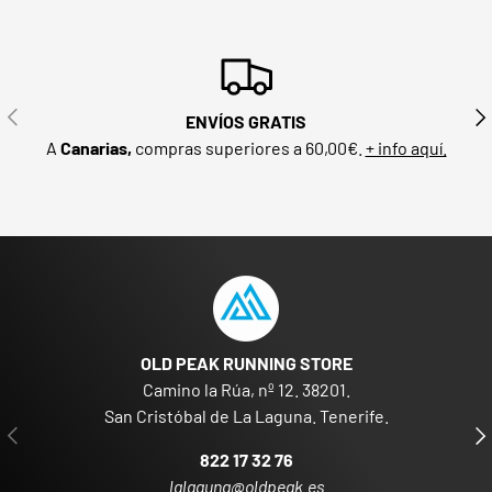
ANTERIOR
SIG
ENVÍOS GRATIS
A
Canarias,
compras superiores a 60,00€.
+ info aquí.
OLD PEAK RUNNING STORE
Camino la Rúa, nº 12. 38201.
San Cristóbal de La Laguna. Tenerife.
ANTERIOR
SIG
822 17 32 76
lalaguna@oldpeak.es