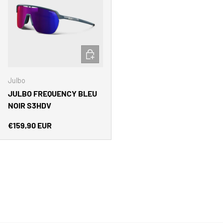
AÑADIR AL CARRITO
Julbo
JULBO FREQUENCY BLEU
NOIR S3HDV
Precio normal
€159,90 EUR