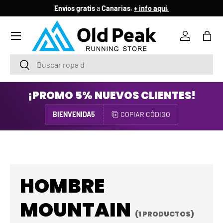
Envíos gratis
a
Canarias.
+ info aquí.
IR AL CONTENIDO
Menú
Iniciar ses
Bols
Buscar
Buscar
¡PROMO 5% NUEVOS CLIENTES!
BIENVENIDA5
COPIAR CÓDIGO
HOMBRE
MOUNTAIN
(1 PRODUCTOS)