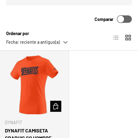
Comparar
Ordenar por
Lista
Cuadrí
Fecha: reciente a antiguo(a)
ELEGIR OPCIONES
DYNAFIT
DYNAFIT CAMISETA
GRAPHIC CO HOMBRE