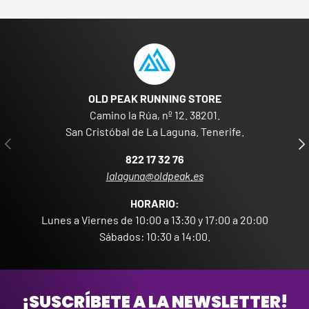
OLD PEAK RUNNING STORE
Camino la Rúa, nº 12. 38201.
San Cristóbal de La Laguna. Tenerife.
ANTERIOR
SIG
822 17 32 76
lalaguna@oldpeak.es
HORARIO:
Lunes a Viernes de 10:00 a 13:30 y 17:00 a 20:00
Sábados: 10:30 a 14:00.
¡SUSCRÍBETE A LA NEWSLETTER!