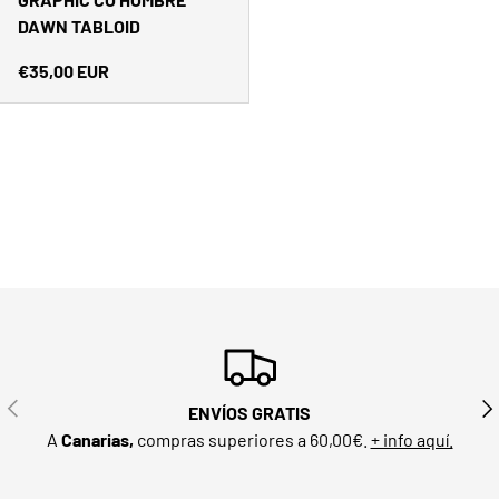
DAWN TABLOID
Precio normal
€35,00 EUR
ANTERIOR
SIG
ENVÍOS GRATIS
A
Canarias,
compras superiores a 60,00€.
+ info aquí.