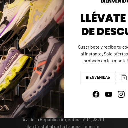
BIENVENID
LLÉVATE
DE DESC
Suscríbete y recibe tu c
FERTAS ESPECIALES
DONDE ESTAMOS
al instante. Solo ofertas
e al mejor precio y descubre
Nos estamos en San Cristób
probado en las montañ
ntos únicos en productos
Laguna. Tenerife.
seleccionados.
Islas Canarias.
BIENVENIDA5
Facebook
YouTube
Ins
OLD PEAK MOUNTAIN STORE
Av. de la República Argentina nº 14. 38201.
San Cristóbal de La Laguna. Tenerife.