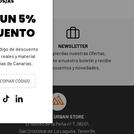
OS/AS
 UN 5%
UENTO
NEWSLETTER
ódigo de descuento
No te pierdas nuestras Ofertas.
 reales y material
al de La
Suscríbete a nuestro boletín y recibe
as de Canarias.
descuentos y novedades.
COPIAR CÓDIGO
tagram
TikTok
LinkedIn
OLD PEAK URBAN STORE
c/ Nuñez de la Peña nº 7. 38201.
San Cristóbal de La Laguna. Tenerife.