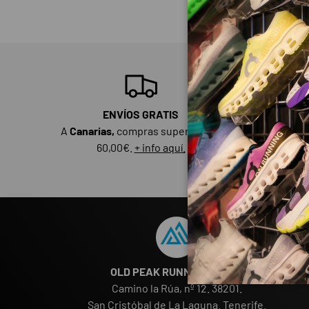
ENVÍOS GRATIS
O
A
Canarias,
compras superiores a
Equípat
60,00€.
+ info aquí.
descue
OLD PEAK RUNNING STORE
Camino la Rúa, nº 12. 38201.
San Cristóbal de La Laguna. Tenerife.