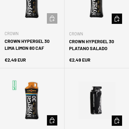
AÑADIR AL CARRITO
AÑADIR 
CROWN
CROWN
CROWN HYPERGEL 30
CROWN HYPERGEL 30
LIMA LIMON 80 CAF
PLATANO SALADO
Precio normal
Precio normal
€2,49 EUR
€2,49 EUR
AÑADIR AL CARRITO
AÑADIR 