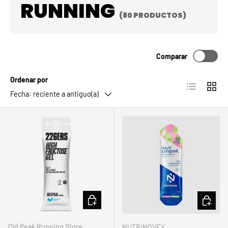
RUNNING
(80 PRODUCTOS)
Comparar
Ordenar por
Lista
Cuadrí
Fecha: reciente a antiguo(a)
AÑADIR AL CARRITO
AÑADIR 
Old Peak Running Store
NUTRINOVEX