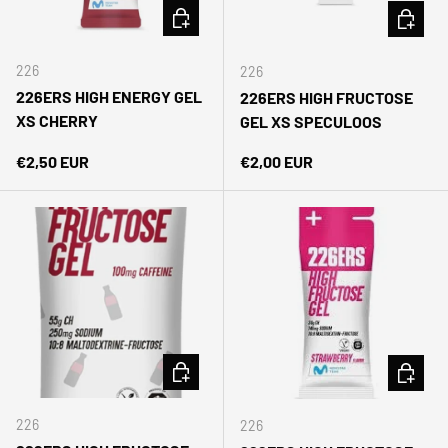
AÑADIR AL CARRITO
AÑADIR 
226
226
226ERS HIGH ENERGY GEL
226ERS HIGH FRUCTOSE
XS CHERRY
GEL XS SPECULOOS
Precio normal
Precio normal
€2,50 EUR
€2,00 EUR
AÑADIR AL CARRITO
AÑADIR 
226
226