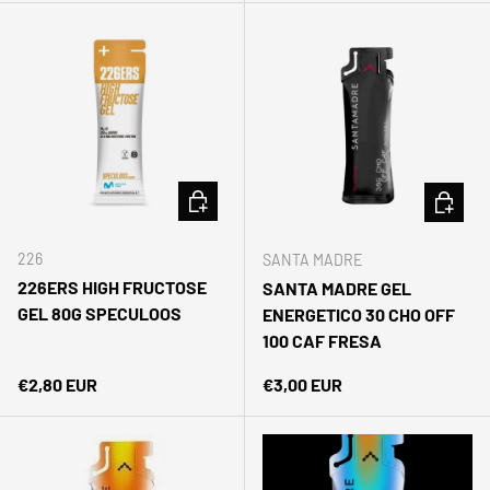
AÑADIR AL CARRITO
AÑADIR 
226
SANTA MADRE
226ERS HIGH FRUCTOSE
SANTA MADRE GEL
GEL 80G SPECULOOS
ENERGETICO 30 CHO OFF
100 CAF FRESA
Precio normal
Precio normal
€2,80 EUR
€3,00 EUR