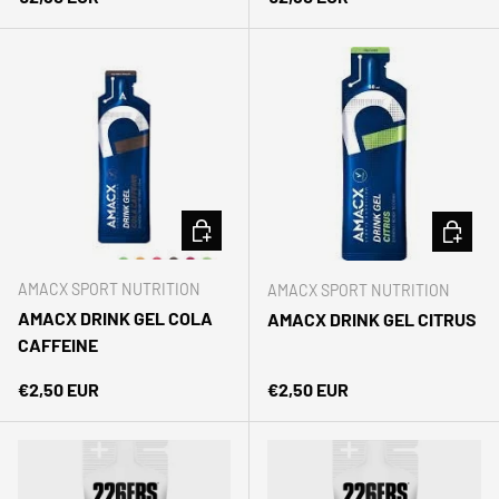
AÑADIR AL CARRITO
AÑADIR 
AMACX SPORT NUTRITION
AMACX SPORT NUTRITION
AMACX DRINK GEL COLA
AMACX DRINK GEL CITRUS
CAFFEINE
Precio normal
Precio normal
€2,50 EUR
€2,50 EUR