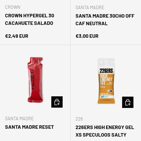
CROWN
SANTA MADRE
CROWN HYPERGEL 30
SANTA MADRE 30CHO OFF
CACAHUETE SALADO
CAF NEUTRAL
Precio normal
Precio normal
€2,49 EUR
€3,00 EUR
AÑADIR AL CARRITO
AÑADIR 
SANTA MADRE
226
SANTA MADRE RESET
226ERS HIGH ENERGY GEL
XS SPECULOOS SALTY