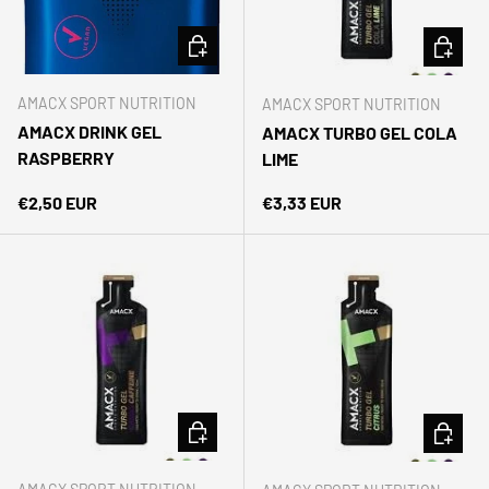
las montañas de Canarias.
AÑADIR AL CARRITO
AÑADIR 
BIENVENIDA5
COPIAR CÓDIGO
AMACX SPORT NUTRITION
AMACX SPORT NUTRITION
Facebook
YouTube
Instagram
TikTok
LinkedIn
AMACX DRINK GEL
AMACX TURBO GEL COLA
RASPBERRY
LIME
Precio normal
Precio normal
€2,50 EUR
€3,33 EUR
AÑADIR AL CARRITO
AÑADIR 