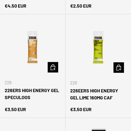
Precio normal
Precio normal
€4,50 EUR
€2,50 EUR
AÑADIR AL CARRITO
AÑADIR 
226
226
226ERS HIGH ENERGY GEL
226EERS HIGH ENERGY
SPECULOOS
GEL LIME 160MG CAF
Precio normal
Precio normal
€3,50 EUR
€3,50 EUR