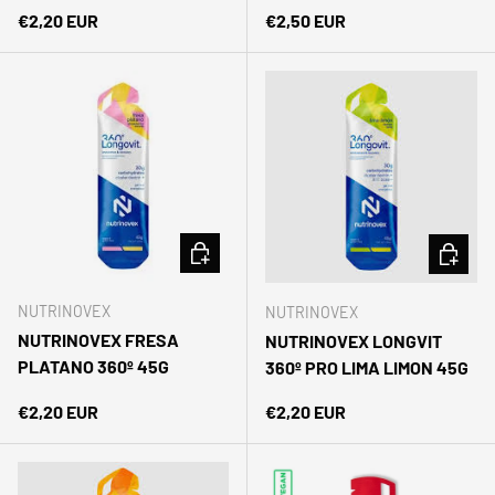
Precio normal
Precio normal
€2,20 EUR
€2,50 EUR
AÑADIR AL CARRITO
AÑADIR 
NUTRINOVEX
NUTRINOVEX
NUTRINOVEX FRESA
NUTRINOVEX LONGVIT
PLATANO 360º 45G
360º PRO LIMA LIMON 45G
Precio normal
Precio normal
€2,20 EUR
€2,20 EUR