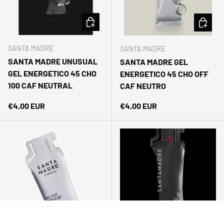
AÑADIR AL CARRITO
AÑADIR 
SANTA MADRE
SANTA MADRE
SANTA MADRE UNUSUAL
SANTA MADRE GEL
GEL ENERGETICO 45 CHO
ENERGETICO 45 CHO OFF
100 CAF NEUTRAL
CAF NEUTRO
Precio normal
Precio normal
€4,00 EUR
€4,00 EUR
AÑADIR AL CARRITO
AÑADIR 