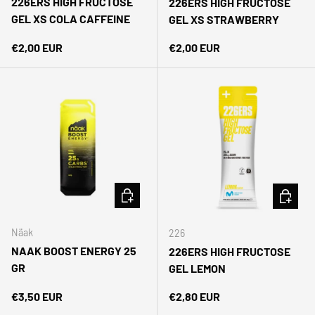
226ERS HIGH FRUCTOSE
226ERS HIGH FRUCTOSE
GEL XS COLA CAFFEINE
GEL XS STRAWBERRY
Precio normal
Precio normal
€2,00 EUR
€2,00 EUR
AÑADIR AL CARRITO
AÑADIR 
Näak
226
NAAK BOOST ENERGY 25
226ERS HIGH FRUCTOSE
GR
GEL LEMON
Precio normal
Precio normal
€3,50 EUR
€2,80 EUR