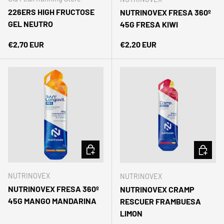
226ERS HIGH FRUCTOSE
NUTRINOVEX FRESA 360º
GEL NEUTRO
45G FRESA KIWI
Precio normal
Precio normal
€2,70 EUR
€2,20 EUR
AÑADIR AL CARRITO
AÑADIR 
NUTRINOVEX
NUTRINOVEX
NUTRINOVEX FRESA 360º
NUTRINOVEX CRAMP
45G MANGO MANDARINA
RESCUER FRAMBUESA
LIMON