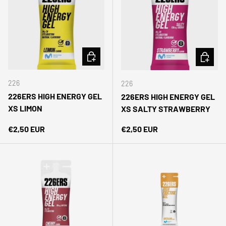
AÑADIR AL CARRITO
AÑADIR 
226
226
226ERS HIGH ENERGY GEL
226ERS HIGH ENERGY GEL
XS LIMON
XS SALTY STRAWBERRY
Precio normal
Precio normal
€2,50 EUR
€2,50 EUR