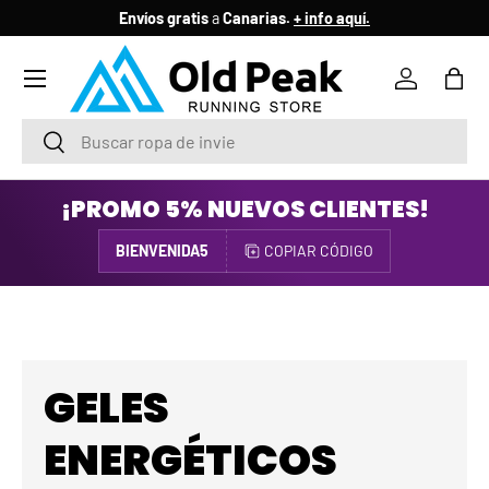
Envíos gratis
a
Canarias.
+ info aquí.
IR AL CONTENIDO
Menú
Iniciar ses
Bols
Buscar
Buscar
¡PROMO 5% NUEVOS CLIENTES!
BIENVENIDA5
COPIAR CÓDIGO
GELES
ENERGÉTICOS