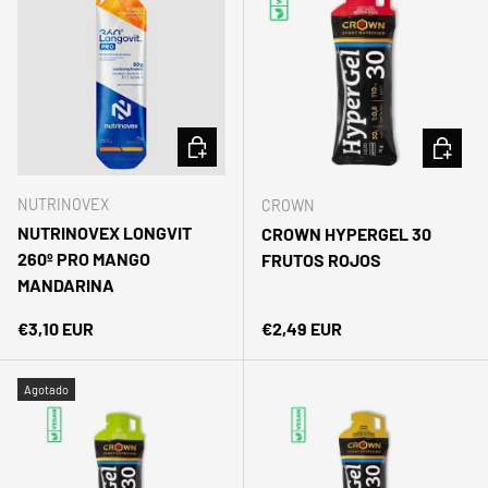
AÑADIR AL CARRITO
AÑADIR 
NUTRINOVEX
CROWN
NUTRINOVEX LONGVIT
CROWN HYPERGEL 30
260º PRO MANGO
FRUTOS ROJOS
MANDARINA
Precio normal
Precio normal
€3,10 EUR
€2,49 EUR
Agotado