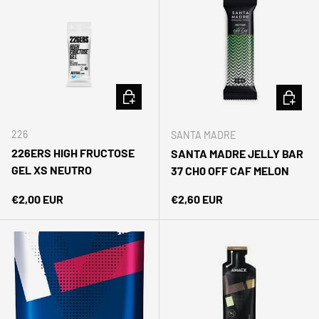
AÑADIR AL CARRITO
AÑADIR 
226
SANTA MADRE
226ERS HIGH FRUCTOSE
SANTA MADRE JELLY BAR
GEL XS NEUTRO
37 CH0 OFF CAF MELON
Precio normal
Precio normal
€2,00 EUR
€2,60 EUR
Suscríbete y recibe tu código de descuento al
instante. Solo ofertas reales y material probado en