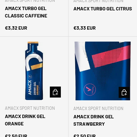
AMACX SPORT NUTRITION
AMACX SPORT NUTRITION
AMACX TURBO GEL
AMACX TURBO GEL CITRUS
CLASSIC CAFFEINE
Precio normal
Precio normal
€3,32 EUR
€3,33 EUR
AÑADIR AL CARRITO
AÑADIR 
AMACX SPORT NUTRITION
AMACX SPORT NUTRITION
AMACX DRINK GEL
AMACX DRINK GEL
ORANGE
STRAWBERRY
Precio normal
Precio normal
€2,50 EUR
€2,50 EUR