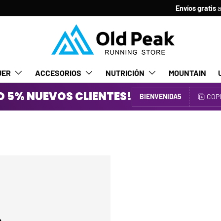
Envíos gratis
a
Canarias.
+ info aquí.
JER
ACCESORIOS
NUTRICIÓN
MOUNTAIN
 5% NUEVOS CLIENTES!
BIENVENIDA5
COP