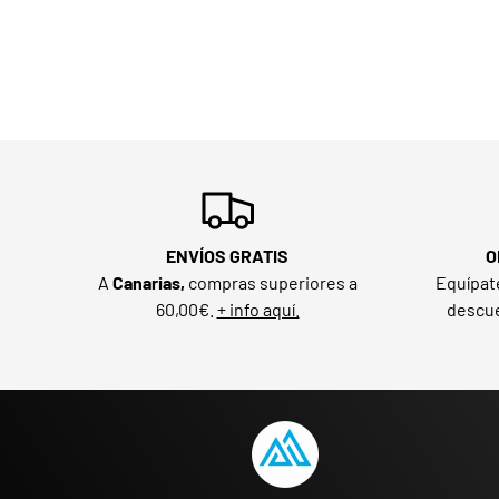
ENVÍOS GRATIS
O
A
Canarias,
compras superiores a
Equípat
60,00€.
+ info aquí.
descue