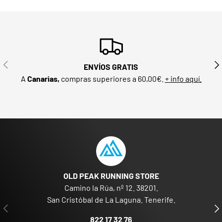
ANTERIOR
SIG
ENVÍOS GRATIS
A
Canarias,
compras superiores a 60,00€.
+ info aquí.
OLD PEAK RUNNING STORE
Camino la Rúa, nº 12. 38201.
San Cristóbal de La Laguna. Tenerife.
ANTERIOR
SIG
822 17 32 76