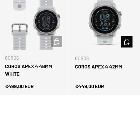
AÑADIR AL CARRITO
ELEGIR 
COROS
COROS
COROS APEX 4 46MM
COROS APEX 4 42MM
WHITE
Precio normal
Precio normal
€499,00 EUR
€449,00 EUR