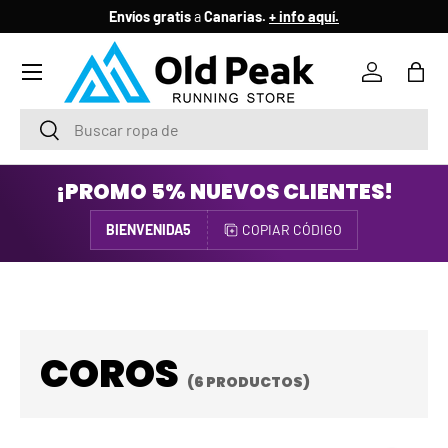
Envíos gratis
a
Canarias.
+ info aquí.
IR AL CONTENIDO
Menú
Iniciar ses
Bols
Buscar
Buscar
¡PROMO 5% NUEVOS CLIENTES!
BIENVENIDA5
COPIAR CÓDIGO
COROS
(6 PRODUCTOS)