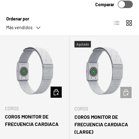
Comparar
Ordenar por
Lista
Cuadrí
Más vendidos
Agotado
AÑADIR AL CARRITO
AÑADIR 
COROS
COROS
COROS MONITOR DE
COROS MONITOR DE
FRECUENCIA CARDIACA
FRECUENCIA CARDIACA
(LARGE)