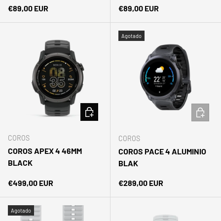
Precio normal
Precio normal
€89,00 EUR
€89,00 EUR
Agotado
AÑADIR AL CARRITO
AÑADIR 
COROS
COROS
COROS APEX 4 46MM
COROS PACE 4 ALUMINIO
BLACK
BLAK
Precio normal
Precio normal
€499,00 EUR
€289,00 EUR
Agotado